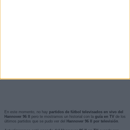
En este momento, no hay
partidos de fútbol televisados en vivo del
Hannover 96 II
pero te mostramos un historial con la
guía en TV
de los
últimos partidos que se pudo ver del
Hannover 96 II por televisión
.