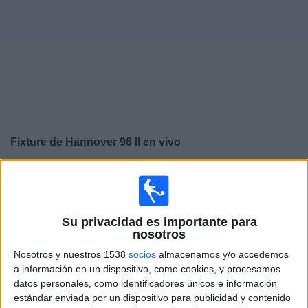
Deportes
Noticias
Widget
Fixture de
Hannover 96 II
en vivo
×
Hannover 96 II:
En este momento no hay ningún
partido televisado. Puedes consultar el historial de
partidos en TV emitidos anteriormente.
Su privacidad es importante para
nosotros
Viernes, 4/04/2025
Nosotros y nuestros 1538
socios
almacenamos y/o accedemos
12:00
a información en un dispositivo, como cookies, y procesamos
3. Liga
datos personales, como identificadores únicos e información
Hannover 96 II
estándar enviada por un dispositivo para publicidad y contenido