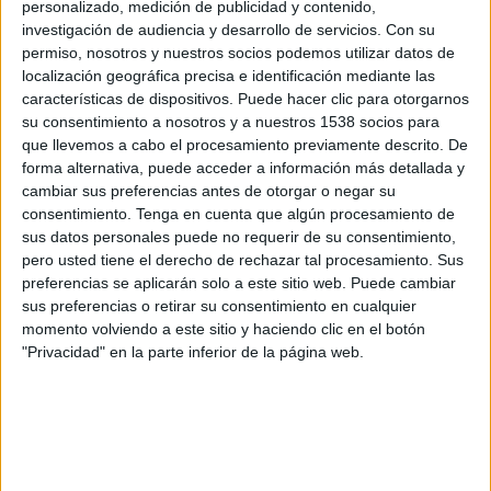
personalizado, medición de publicidad y contenido,
Dynamo Dresden
investigación de audiencia y desarrollo de servicios.
Con su
OneFootball PPV
permiso, nosotros y nuestros socios podemos utilizar datos de
localización geográfica precisa e identificación mediante las
Viernes, 17/01/2025
características de dispositivos. Puede hacer clic para otorgarnos
su consentimiento a nosotros y a nuestros 1538 socios para
12:00
3. Liga
que llevemos a cabo el procesamiento previamente descrito. De
forma alternativa, puede acceder a información más detallada y
Hannover 96 II
cambiar sus preferencias antes de otorgar o negar su
Erzgebirge Aue
consentimiento.
Tenga en cuenta que algún procesamiento de
OneFootball PPV
sus datos personales puede no requerir de su consentimiento,
pero usted tiene el derecho de rechazar tal procesamiento. Sus
Domingo, 22/12/2024
preferencias se aplicarán solo a este sitio web. Puede cambiar
sus preferencias o retirar su consentimiento en cualquier
12:30
3. Liga
momento volviendo a este sitio y haciendo clic en el botón
"Privacidad" en la parte inferior de la página web.
Hansa Rostock
Hannover 96 II
OneFootball PPV
Más días