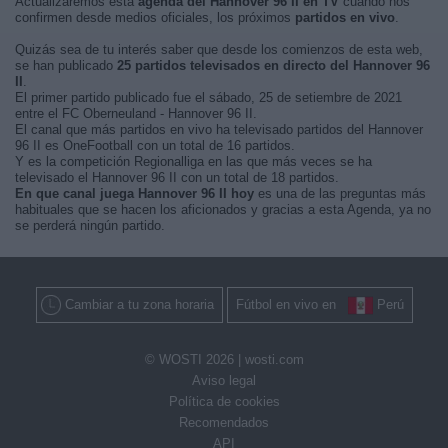
Actualizaremos está
agenda del Hannover 96 II en TV
cuando nos
confirmen desde medios oficiales, los próximos
partidos en vivo
.
Quizás sea de tu interés saber que desde los comienzos de esta web,
se han publicado
25 partidos televisados en directo del Hannover 96
II
.
El primer partido publicado fue el sábado, 25 de setiembre de 2021
entre el FC Oberneuland - Hannover 96 II.
El canal que más partidos en vivo ha televisado partidos del Hannover
96 II es OneFootball con un total de 16 partidos.
Y es la competición Regionalliga en las que más veces se ha
televisado el Hannover 96 II con un total de 18 partidos.
En que canal juega Hannover 96 II hoy
es una de las preguntas más
habituales que se hacen los aficionados y gracias a esta Agenda, ya no
se perderá ningún partido.
Cambiar a tu zona horaria
Fútbol en vivo en
Perú
© WOSTI 2026 |
wosti.com
Aviso legal
Política de cookies
Recomendados
API