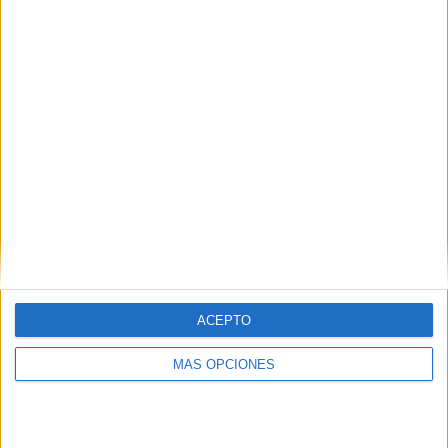
COMPETICIONES
VS BSV
RIVALES
Rehden
RANKING POR EQUIPOS
BSV Rehden
2 (8%)
VFV 06 Hildesheim
2 (8%)
Weiche Flensburg 08
2 (8%)
VfB Lübeck
2 (8%)
Würzburger Kickers
2 (8%)
Ver ranking completo
RANKING POR COMPETICIONES
Regionalliga
18 (72%)
ACEPTO
3. Liga
7 (28%)
MÁS OPCIONES
Ver ranking completo
Nº DE PARTIDOS POR DÍA DE LA SEMANA