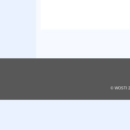
Deportes
Noticias
Widget
© WOSTI 2