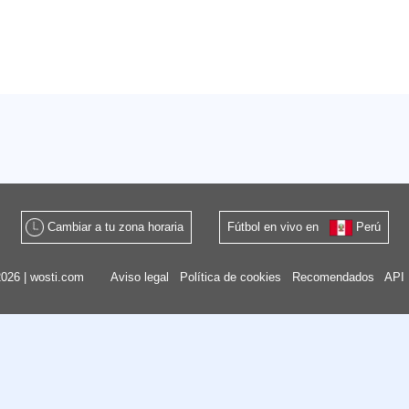
Cambiar a tu zona horaria
Fútbol en vivo en
Perú
026 |
wosti.com
Aviso legal
Política de cookies
Recomendados
API