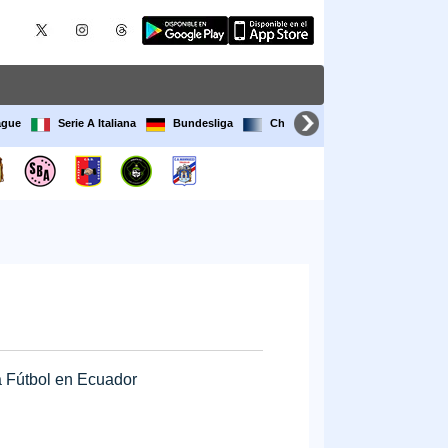
ague
Serie A Italiana
Bundesliga
Champions League
Francia
 Fútbol en Ecuador