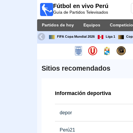
Fútbol en vivo Perú
Fútbol
Guía de Partidos Televisados
en vivo
Perú
Partidos de hoy
Equipos
Competici
Guía de
Partidos
FIFA Copa Mundial 2026
Liga 1
Copa
Televisados
Partidos
de
hoy
Sitios recomendados
Equipos
Información deportiva
Competiciones
depor
Canales
Perú21
Otros