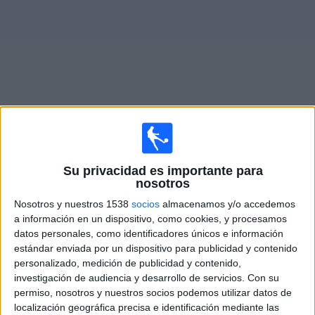
Deportes
Noticias
Widget
Partidos de ESPN en vivo
Su privacidad es importante para
Partidos de hoy miércoles, 5/08/2026
nosotros
17:00
Primera División Argentina
Nosotros y nuestros 1538
socios
almacenamos y/o accedemos
Torneo Clausura
a información en un dispositivo, como cookies, y procesamos
datos personales, como identificadores únicos e información
Boca Juniors
estándar enviada por un dispositivo para publicidad y contenido
Estudiantes LP
personalizado, medición de publicidad y contenido,
investigación de audiencia y desarrollo de servicios.
Con su
ESPN
Disney+ Premium
Fanatiz (Míralo en vivo)
permiso, nosotros y nuestros socios podemos utilizar datos de
localización geográfica precisa e identificación mediante las