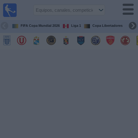
Fútbol
en vivo
Perú
FIFA Copa Mundial 2026
Liga 1
Copa Libertadores
Co
Guía de
Partidos
Televisados
Partidos
de
hoy
Equipos
Competiciones
Canales
Otros