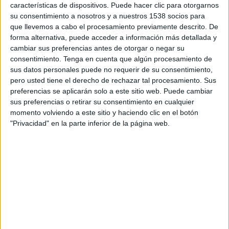
características de dispositivos. Puede hacer clic para otorgarnos
DATOS ESTADÍSTICOS DE FÚTBOL DEL CANAL ESPN EN
su consentimiento a nosotros y a nuestros 1538 socios para
PERÚ
que llevemos a cabo el procesamiento previamente descrito. De
forma alternativa, puede acceder a información más detallada y
A fecha de hoy
5/08/2026
y desde que esta web recoge los datos
cambiar sus preferencias antes de otorgar o negar su
estadísticos de cuándo y dónde se televisan los partidos del canal
ESPN
consentimiento.
Tenga en cuenta que algún procesamiento de
en
Perú
, que fue el
1/09/2021
, podemos dar los siguientes datos:
sus datos personales puede no requerir de su consentimiento,
3,071
pero usted tiene el derecho de rechazar tal procesamiento. Sus
preferencias se aplicarán solo a este sitio web. Puede cambiar
sus preferencias o retirar su consentimiento en cualquier
PARTIDOS TELEVISADOS
momento volviendo a este sitio y haciendo clic en el botón
48
"Privacidad" en la parte inferior de la página web.
COMPETICIONES TELEVISADAS
455
EQUIPOS TELEVISADOS
1
DEPORTES TELEVISADOS