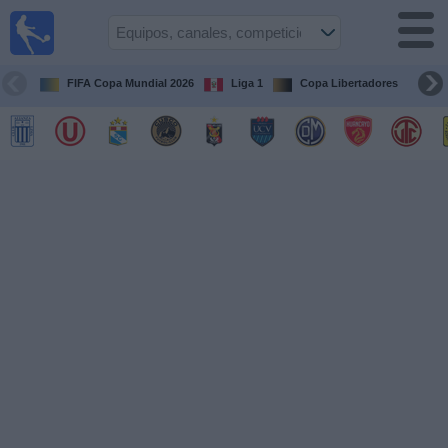
Fútbol
en vivo
Perú
FIFA Copa Mundial 2026
Liga 1
Copa Libertadores
Co
Guía de
Partidos
Televisados
Partidos
de
hoy
Equipos
Competiciones
Canales
Otros