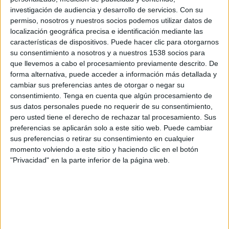
Catania
investigación de audiencia y desarrollo de servicios.
Con su
OneFootball PPV
permiso, nosotros y nuestros socios podemos utilizar datos de
localización geográfica precisa e identificación mediante las
características de dispositivos. Puede hacer clic para otorgarnos
Domingo, 25/01/2026
su consentimiento a nosotros y a nuestros 1538 socios para
07:30
Serie C
que llevemos a cabo el procesamiento previamente descrito. De
forma alternativa, puede acceder a información más detallada y
Sorrento 1945
cambiar sus preferencias antes de otorgar o negar su
Salernitana
consentimiento.
Tenga en cuenta que algún procesamiento de
sus datos personales puede no requerir de su consentimiento,
OneFootball PPV
pero usted tiene el derecho de rechazar tal procesamiento. Sus
preferencias se aplicarán solo a este sitio web. Puede cambiar
Martes, 25/11/2025
sus preferencias o retirar su consentimiento en cualquier
11:00
momento volviendo a este sitio y haciendo clic en el botón
Coppa Italia Serie C
"Privacidad" en la parte inferior de la página web.
Sorrento 1945
Crotone
OneFootball PPV
Más días