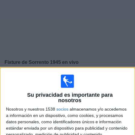
Deportes
Noticias
Widget
Fixture de
Sorrento 1945
en vivo
×
Sorrento 1945:
En este momento no hay ningún partido
televisado. Puedes consultar el historial de partidos en
TV emitidos anteriormente.
Su privacidad es importante para
nosotros
Sábado, 31/01/2026
Nosotros y nuestros 1538
socios
almacenamos y/o accedemos
a información en un dispositivo, como cookies, y procesamos
07:30
Serie C
datos personales, como identificadores únicos e información
estándar enviada por un dispositivo para publicidad y contenido
Sorrento 1945
personalizado, medición de publicidad y contenido,