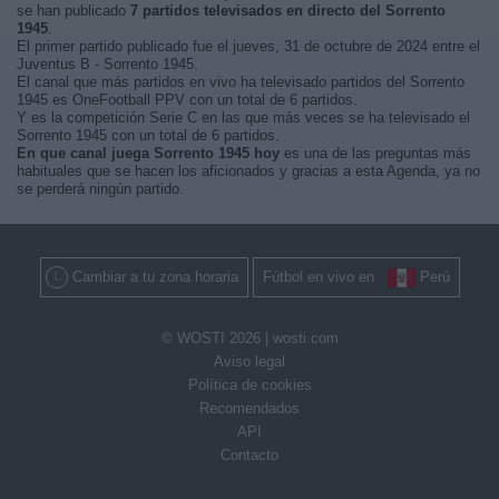
se han publicado
7 partidos televisados en directo del Sorrento
1945
.
El primer partido publicado fue el jueves, 31 de octubre de 2024 entre el
Juventus B - Sorrento 1945.
El canal que más partidos en vivo ha televisado partidos del Sorrento
1945 es OneFootball PPV con un total de 6 partidos.
Y es la competición Serie C en las que más veces se ha televisado el
Sorrento 1945 con un total de 6 partidos.
En que canal juega Sorrento 1945 hoy
es una de las preguntas más
habituales que se hacen los aficionados y gracias a esta Agenda, ya no
se perderá ningún partido.
Cambiar a tu zona horaria
Fútbol en vivo en
Perú
© WOSTI 2026 |
wosti.com
Aviso legal
Política de cookies
Recomendados
API
Contacto