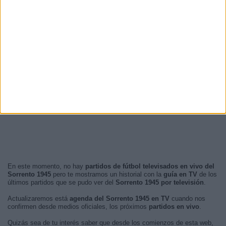
En este momento, no hay
partidos de fútbol televisados en vivo del
Sorrento 1945
pero te mostramos un historial con la
guía en TV
de los
últimos partidos que se pudo ver del
Sorrento 1945 por televisión
.
Actualizaremos está
agenda del Sorrento 1945 en TV
cuando nos
confirmen desde medios oficiales, los próximos
partidos en vivo
.
Quizás sea de tu interés saber que desde los comienzos de esta web,