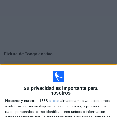
Deportes
Noticias
Widget
Fixture de
Tonga
en vivo
×
Tonga:
En este momento no hay ningún partido
televisado. Puedes consultar el historial de partidos en
TV emitidos anteriormente.
Su privacidad es importante para
nosotros
Viernes, 28/11/2025
Nosotros y nuestros 1538
socios
almacenamos y/o accedemos
15:00
FIFA Copa Mundial Femenina
a información en un dispositivo, como cookies, y procesamos
datos personales, como identificadores únicos e información
estándar enviada por un dispositivo para publicidad y contenido