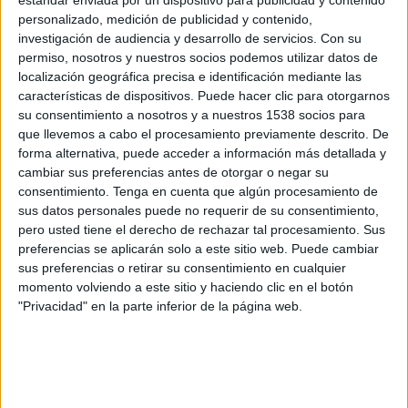
personalizado, medición de publicidad y contenido,
investigación de audiencia y desarrollo de servicios.
Con su
Tonga
permiso, nosotros y nuestros socios podemos utilizar datos de
Samoa Americana
localización geográfica precisa e identificación mediante las
características de dispositivos. Puede hacer clic para otorgarnos
FIFA+
su consentimiento a nosotros y a nuestros 1538 socios para
que llevemos a cabo el procesamiento previamente descrito. De
Jueves, 10/07/2025
forma alternativa, puede acceder a información más detallada y
cambiar sus preferencias antes de otorgar o negar su
23:00
OFC Women's Nations Cup
consentimiento.
Tenga en cuenta que algún procesamiento de
Islas Salomón
sus datos personales puede no requerir de su consentimiento,
pero usted tiene el derecho de rechazar tal procesamiento. Sus
Tonga
preferencias se aplicarán solo a este sitio web. Puede cambiar
FIFA+
sus preferencias o retirar su consentimiento en cualquier
momento volviendo a este sitio y haciendo clic en el botón
Martes, 8/07/2025
"Privacidad" en la parte inferior de la página web.
02:00
OFC Women's Nations Cup
Fiyi
Tonga