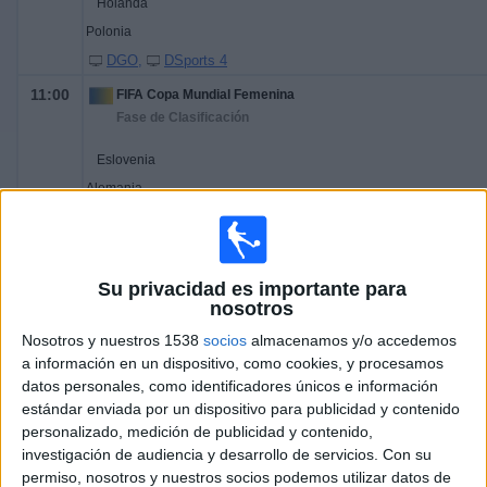
Holanda
Polonia
DGO
DSports 4
11:00
FIFA Copa Mundial Femenina
Fase de Clasificación
Eslovenia
Alemania
DAZN (Ver en directo)
11:00
FIFA Copa Mundial Femenina
Fase de Clasificación
Su privacidad es importante para
nosotros
Suecia
Nosotros y nuestros 1538
socios
almacenamos y/o accedemos
Italia
a información en un dispositivo, como cookies, y procesamos
Disney+ Premium
ESPN 2
datos personales, como identificadores únicos e información
11:00
estándar enviada por un dispositivo para publicidad y contenido
FIFA Copa Mundial Femenina
personalizado, medición de publicidad y contenido,
Fase de Clasificación
investigación de audiencia y desarrollo de servicios.
Con su
Inglaterra
permiso, nosotros y nuestros socios podemos utilizar datos de