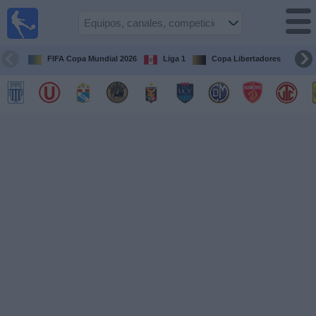
Fútbol
en vivo
Perú
FIFA Copa Mundial 2026
Liga 1
Copa Libertadores
Co
Guía de
Partidos
Televisados
Partidos
de
hoy
Equipos
Competiciones
Canales
Otros