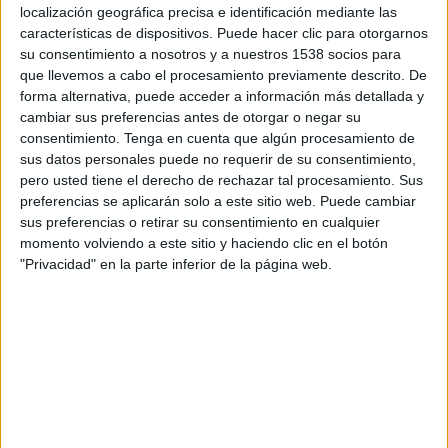
localización geográfica precisa e identificación mediante las
Ucrania
características de dispositivos. Puede hacer clic para otorgarnos
Disney+ Premium
su consentimiento a nosotros y a nuestros 1538 socios para
14:00
FIFA Copa Mundial Femenina
que llevemos a cabo el procesamiento previamente descrito. De
Fase de Clasificación
forma alternativa, puede acceder a información más detallada y
cambiar sus preferencias antes de otorgar o negar su
Francia
consentimiento.
Tenga en cuenta que algún procesamiento de
República Irlanda
sus datos personales puede no requerir de su consentimiento,
pero usted tiene el derecho de rechazar tal procesamiento. Sus
Disney+ Premium
ESPN 2
preferencias se aplicarán solo a este sitio web. Puede cambiar
sus preferencias o retirar su consentimiento en cualquier
momento volviendo a este sitio y haciendo clic en el botón
"Privacidad" en la parte inferior de la página web.