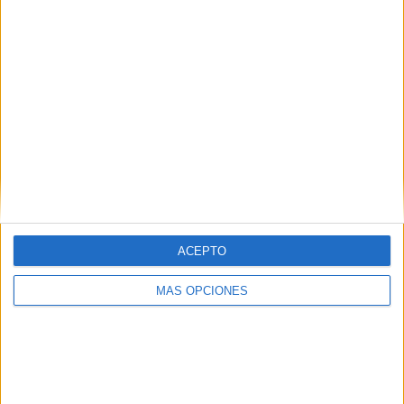
ÚLTIMO PARTIDO DE PAGO
Francia - República Irlanda
9/06/2026 FIFA Copa Mundial
Femenina por ESPN 2, Disney+
Premium
RANKING POR CANALES
DSports
100 (47.85%)
DGO
67 (32.06%)
DIRECTV Play
51 (24.4%)
Star+
40 (19.14%)
FIFA+
28 (13.4%)
ACEPTO
Ver ranking completo
MÁS OPCIONES
MEDIA
DÍAS
TOTAL
1.6
63
18
CANALES POR
SIN PARTIDO
CANALES TV
PARTIDO
GRATUÍTO