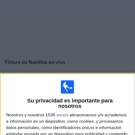
Deportes
Noticias
Widget
Fixture de
Namibia
en vivo
×
Namibia:
En este momento no hay ningún partido
televisado. Puedes consultar el historial de partidos en
TV emitidos anteriormente.
Su privacidad es importante para
nosotros
Sábado, 28/03/2026
Nosotros y nuestros 1538
socios
almacenamos y/o accedemos
05:00
FIFA Series
a información en un dispositivo, como cookies, y procesamos
datos personales, como identificadores únicos e información
Namibia
estándar enviada por un dispositivo para publicidad y contenido