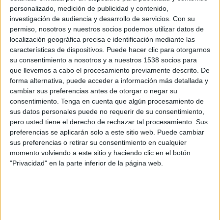
Comoras
personalizado, medición de publicidad y contenido,
DAZN App Gratis
DAZN (Ver en directo)
investigación de audiencia y desarrollo de servicios.
Con su
permiso, nosotros y nuestros socios podemos utilizar datos de
localización geográfica precisa e identificación mediante las
Viernes, 27/02/2026
características de dispositivos. Puede hacer clic para otorgarnos
04:00
COSAFA Women's Championship
su consentimiento a nosotros y a nuestros 1538 socios para
que llevemos a cabo el procesamiento previamente descrito. De
Zambia
forma alternativa, puede acceder a información más detallada y
Namibia
cambiar sus preferencias antes de otorgar o negar su
consentimiento.
Tenga en cuenta que algún procesamiento de
FIFA+
DAZN App Gratis
sus datos personales puede no requerir de su consentimiento,
pero usted tiene el derecho de rechazar tal procesamiento. Sus
Lunes, 23/02/2026
preferencias se aplicarán solo a este sitio web. Puede cambiar
sus preferencias o retirar su consentimiento en cualquier
07:00
COSAFA Women's Championship
momento volviendo a este sitio y haciendo clic en el botón
Namibia
"Privacidad" en la parte inferior de la página web.
Madagascar
DAZN App Gratis
FIFA+
Más días