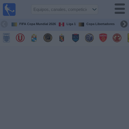
Fútbol
en vivo
Perú
FIFA Copa Mundial 2026
Liga 1
Copa Libertadores
Co
Guía de
Partidos
Televisados
Partidos
de
hoy
Equipos
Competiciones
Canales
Otros