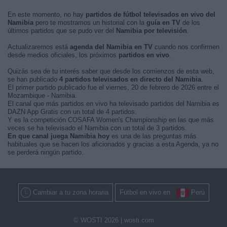
En este momento, no hay
partidos de fútbol televisados en vivo del
Namibia
pero te mostramos un historial con la
guía en TV
de los
últimos partidos que se pudo ver del
Namibia por televisión
.
Actualizaremos está
agenda del Namibia en TV
cuando nos confirmen
desde medios oficiales, los próximos
partidos en vivo
.
Quizás sea de tu interés saber que desde los comienzos de esta web,
se han publicado
4 partidos televisados en directo del Namibia
.
El primer partido publicado fue el viernes, 20 de febrero de 2026 entre el
Mozambique - Namibia.
El canal que más partidos en vivo ha televisado partidos del Namibia es
DAZN App Gratis con un total de 4 partidos.
Y es la competición COSAFA Women's Championship en las que más
veces se ha televisado el Namibia con un total de 3 partidos.
En que canal juega Namibia hoy
es una de las preguntas más
habituales que se hacen los aficionados y gracias a esta Agenda, ya no
se perderá ningún partido.
Cambiar a tu zona horaria
Fútbol en vivo en
Perú
© WOSTI 2026 |
wosti.com