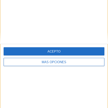
Ver ranking completo
RANKING POR COMPETICIONES
FIFA Copa Mundial 2026
12 (60%)
COSAFA Women's Championship
5 (25%)
COSAFA Cup
3 (15%)
Ver ranking completo
ACEPTO
Nº DE PARTIDOS POR DÍA DE LA SEMANA
MÁS OPCIONES
LUNES
MARTES
MIÉRCOLES
JUEVES
VIERNES
6
1
4
2
3
30%
5%
20%
10%
15%
SÁBADO
DOMINGO
2
2
10%
10%