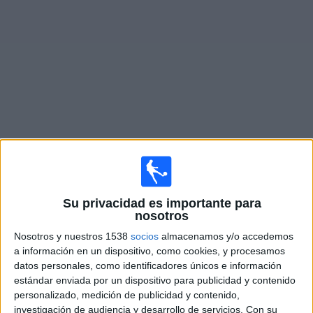
Deportes
Noticias
Widget
Fixture de
Madagascar
en vivo
×
Madagascar:
En este momento no hay ningún partido
televisado. Puedes consultar el historial de partidos en
Su privacidad es importante para
TV emitidos anteriormente.
nosotros
Nosotros y nuestros 1538
socios
almacenamos y/o accedemos
Miércoles, 25/02/2026
a información en un dispositivo, como cookies, y procesamos
datos personales, como identificadores únicos e información
07:00
COSAFA Women's Championship
estándar enviada por un dispositivo para publicidad y contenido
personalizado, medición de publicidad y contenido,
Mozambique
investigación de audiencia y desarrollo de servicios.
Con su