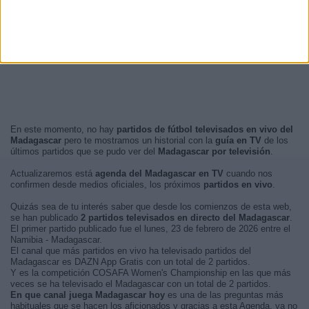
En este momento, no hay
partidos de fútbol televisados en vivo del
Madagascar
pero te mostramos un historial con la
guía en TV
de los
últimos partidos que se pudo ver del
Madagascar por televisión
.
Actualizaremos está
agenda del Madagascar en TV
cuando nos
confirmen desde medios oficiales, los próximos
partidos en vivo
.
Quizás sea de tu interés saber que desde los comienzos de esta web,
se han publicado
2 partidos televisados en directo del Madagascar
.
El primer partido publicado fue el lunes, 23 de febrero de 2026 entre el
Namibia - Madagascar.
El canal que más partidos en vivo ha televisado partidos del
Madagascar es DAZN App Gratis con un total de 2 partidos.
Y es la competición COSAFA Women's Championship en las que más
veces se ha televisado el Madagascar con un total de 2 partidos.
En que canal juega Madagascar hoy
es una de las preguntas más
habituales que se hacen los aficionados y gracias a esta Agenda, ya no