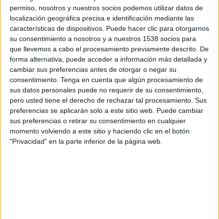
Madagascar
permiso, nosotros y nuestros socios podemos utilizar datos de
DAZN App Gratis
FIFA+
localización geográfica precisa e identificación mediante las
características de dispositivos. Puede hacer clic para otorgarnos
su consentimiento a nosotros y a nuestros 1538 socios para
Lunes, 23/02/2026
que llevemos a cabo el procesamiento previamente descrito. De
07:00
COSAFA Women's Championship
forma alternativa, puede acceder a información más detallada y
cambiar sus preferencias antes de otorgar o negar su
Namibia
consentimiento.
Tenga en cuenta que algún procesamiento de
Madagascar
sus datos personales puede no requerir de su consentimiento,
pero usted tiene el derecho de rechazar tal procesamiento. Sus
DAZN App Gratis
FIFA+
preferencias se aplicarán solo a este sitio web. Puede cambiar
sus preferencias o retirar su consentimiento en cualquier
momento volviendo a este sitio y haciendo clic en el botón
DATOS ESTADÍSTICOS DEL EQUIPO MADAGASCAR EN
"Privacidad" en la parte inferior de la página web.
TELEVISIÓN EN PERÚ
A fecha de hoy
9/08/2026
y desde que esta web recoge los datos
estadísticos de cuándo y dónde se transmiten los partidos de
Fútbol
del
equipo
Madagascar
en
Perú
, que fue el
11/11/2021
, podemos dar los
siguientes datos: