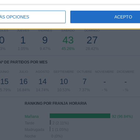
ÁS OPCIONES
ACEPTO
PARTIDOS POR DÍA DE LA SEMANA
OLES
JUEVES
VIERNES
SÁBADO
DOMINGO
0
1
9
43
27
53%
1.05%
9.47%
45.26%
28.42%
Nº DE PARTIDOS POR MES
JUNIO
JULIO
AGOSTO
SEPTIEMBRE
OCTUBRE
NOVIEMBRE
DICIEMBRE
15
16
14
10
7
-
-
5.79%
16.84%
14.74%
10.53%
7.37%
- %
- %
RANKING POR FRANJA HORARIA
Mañana
92 (96.84%)
Tarde
2 (2.11%)
Madrugada
1 (1.05%)
Noche
0 (0%)