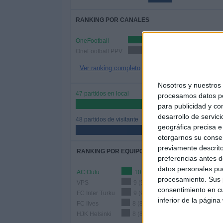
RANKING POR CANALES
OneFootball
80 
OneFootball PPV
15 (15.79%)
Ver ranking completo
Nosotros y nuestro
47 partidos en local
procesamos datos per
49.47%
para publicidad y co
desarrollo de servici
48 partidos de visitante
geográfica precisa e 
50.53%
otorgarnos su conse
previamente descrito
RANKING POR EQUIPOS
preferencias antes d
datos personales pue
AC Oulu
10 (10.53%)
procesamiento. Sus p
VPS
9 (9.47%)
consentimiento en cu
FC Inter Turku
9 (9.47%)
inferior de la página
FC Ilves
8 (8.42%)
HJK Helsinki
8 (8.42%)