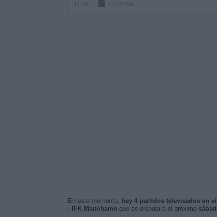
11:00
7 (7.37%)
En este momento,
hay 4 partidos televisados en v
- IFK Mariehamn
que se disputará el próximo
sábado