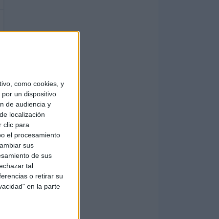
ivo, como cookies, y
por un dispositivo
ón de audiencia y
de localización
 clic para
bo el procesamiento
cambiar sus
esamiento de sus
echazar tal
erencias o retirar su
vacidad" en la parte