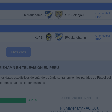
OneFootball
IFK Mariehamn
SJK Seinäjoki
PPV
OneFootball
KuPS
IFK Mariehamn
PPV
Más días
RIEHAMN EN TELEVISIÓN EN PERÚ
os datos estadísticos de cuándo y dónde se transmiten los partidos de
Fútbol
del
 podemos dar los siguientes datos:
ÚLTIMO PARTIDO EN ABIERTO
84.21%
IFK Mariehamn - AC Oulu