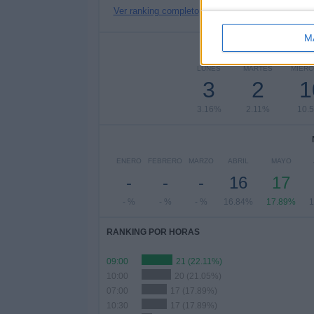
Ver ranking completo
M
Nº DE 
LUNES
MARTES
MIÉRC
3
2
1
3.16%
2.11%
10.
ENERO
FEBRERO
MARZO
ABRIL
MAYO
-
-
-
16
17
- %
- %
- %
16.84%
17.89%
1
RANKING POR HORAS
09:00
21 (22.11%)
10:00
20 (21.05%)
07:00
17 (17.89%)
10:30
17 (17.89%)