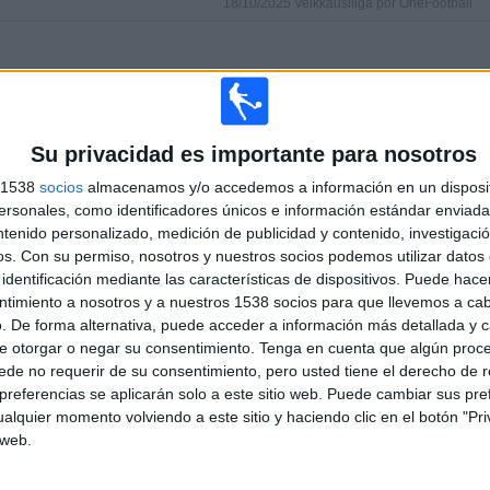
18/10/2025 Veikkausliiga por OneFootball
PARTIDOS
DÍAS
TOTAL
(84.21%)
15
291
2
CONSECUTIVOS
SIN PARTIDO
CANALES TV
Su privacidad es importante para nosotros
DE PAGO
GRATUÍTO
s 1538
socios
almacenamos y/o accedemos a información en un disposit
sonales, como identificadores únicos e información estándar enviada 
TOTAL
MÁXIMO
TOTAL
ntenido personalizado, medición de publicidad y contenido, investigaci
1
10
15
os.
Con su permiso, nosotros y nuestros socios podemos utilizar datos 
identificación mediante las características de dispositivos. Puede hacer
COMPETICIONES
VS AC Oulu
RIVALES
ntimiento a nosotros y a nuestros 1538 socios para que llevemos a ca
. De forma alternativa, puede acceder a información más detallada y 
RANKING POR COMPETICIONES
e otorgar o negar su consentimiento.
Tenga en cuenta que algún proc
de no requerir de su consentimiento, pero usted tiene el derecho de r
Veikkausliiga
95 (100%)
referencias se aplicarán solo a este sitio web. Puede cambiar sus pref
Ver ranking completo
alquier momento volviendo a este sitio y haciendo clic en el botón "Pri
 web.