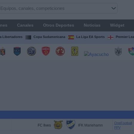
ones
Canales
Otros Deportes
Noticias
Widget
 Libertadores
Copa Sudamericana
La Liga EA Sports
Premier Le
OneFootball
FC Ilves
IFK Mariehamn
PPV