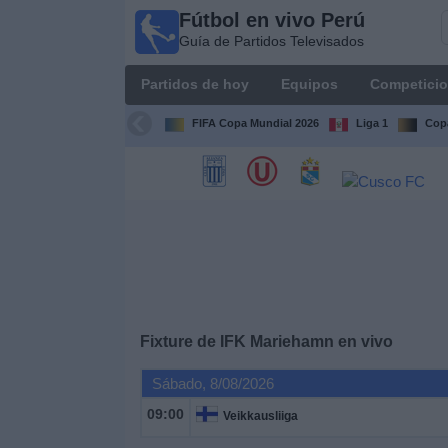
Fútbol en vivo Perú
Fútbol
Guía de Partidos Televisados
en vivo
Perú
Partidos de hoy
Equipos
Competici
Guía de
Partidos
FIFA Copa Mundial 2026
Liga 1
Copa
Televisados
Partidos
de
hoy
Equipos
Competiciones
Fixture de
IFK Mariehamn
en vivo
Sábado, 8/08/2026
Canales
09:00
Veikkausliiga
Otros