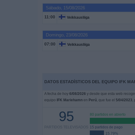
Deportes
Sábado, 15/08/2026
11:00
Veikkausliiga
Noticias
Domingo, 23/08/2026
Widget
07:00
Veikkausliiga
DATOS ESTADÍSTICOS DEL EQUIPO IFK MA
A fecha de hoy
6/08/2026
y desde que esta web recoge l
equipo
IFK Mariehamn
en
Perú
, que fue el
5/04/2023
,
95
80 partidos en abierto
PARTIDOS TELEVISADOS
15 partidos de pago
15.79%