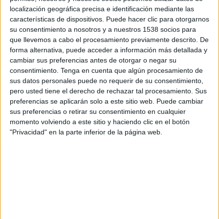
10:00
Veikkausliiga
localización geográfica precisa e identificación mediante las
características de dispositivos. Puede hacer clic para otorgarnos
Gnistan
su consentimiento a nosotros y a nuestros 1538 socios para
FC Ilves
que llevemos a cabo el procesamiento previamente descrito. De
forma alternativa, puede acceder a información más detallada y
OneFootball PPV
cambiar sus preferencias antes de otorgar o negar su
consentimiento.
Tenga en cuenta que algún procesamiento de
Domingo, 23/08/2026
sus datos personales puede no requerir de su consentimiento,
pero usted tiene el derecho de rechazar tal procesamiento. Sus
07:00
Veikkausliiga
preferencias se aplicarán solo a este sitio web. Puede cambiar
sus preferencias o retirar su consentimiento en cualquier
HJK Helsinki
momento volviendo a este sitio y haciendo clic en el botón
Gnistan
"Privacidad" en la parte inferior de la página web.
OneFootball PPV
Más días
DATOS ESTADÍSTICOS DEL EQUIPO GNISTAN EN
TELEVISIÓN EN PERÚ