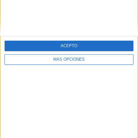
FC Inter Turku
9 (11.69%)
IFK Mariehamn
8 (10.39%)
FC Ilves
7 (9.09%)
AC Oulu
7 (9.09%)
HJK Helsinki
7 (9.09%)
Ver ranking completo
ACEPTO
RANKING POR COMPETICIONES
MÁS OPCIONES
Veikkausliiga
77 (100%)
Ver ranking completo
Nº DE PARTIDOS POR DÍA DE LA SEMANA
LUNES
MARTES
MIÉRCOLES
JUEVES
VIERNES
7
5
8
1
6
9.09%
6.49%
10.39%
1.3%
7.79%
SÁBADO
DOMINGO