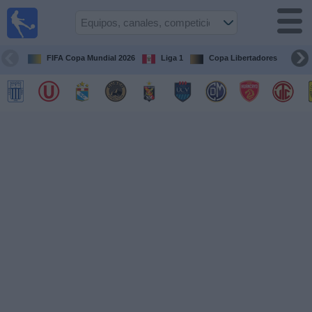
Fútbol
en vivo
Perú
FIFA Copa Mundial 2026
Liga 1
Copa Libertadores
Co
Guía de
Partidos
Televisados
Partidos
de
hoy
Equipos
Competiciones
Canales
Otros