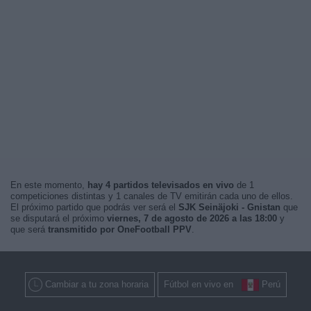
En este momento,
hay 4 partidos televisados en vivo
de 1
competiciones distintas y 1 canales de TV emitirán cada uno de ellos.
El próximo partido que podrás ver será el
SJK Seinäjoki - Gnistan
que
se disputará el próximo
viernes, 7 de agosto de 2026 a las 18:00
y
que será
transmitido por OneFootball PPV
.
Cambiar a tu zona horaria
Fútbol en vivo en
Perú