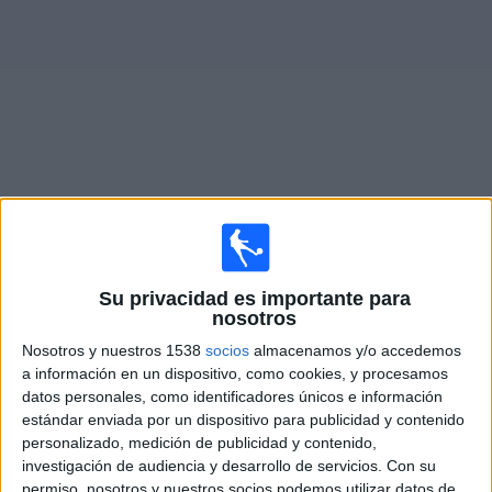
Deportes
Noticias
Widget
Fixture de
Gnistan
en vivo
Viernes, 7/08/2026
Su privacidad es importante para
11:00
Veikkausliiga
nosotros
Nosotros y nuestros 1538
socios
almacenamos y/o accedemos
SJK Seinäjoki
a información en un dispositivo, como cookies, y procesamos
Gnistan
datos personales, como identificadores únicos e información
OneFootball PPV
estándar enviada por un dispositivo para publicidad y contenido
personalizado, medición de publicidad y contenido,
investigación de audiencia y desarrollo de servicios.
Con su
Lunes, 17/08/2026
permiso, nosotros y nuestros socios podemos utilizar datos de