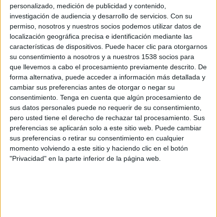
FC Okzhetpes
personalizado, medición de publicidad y contenido,
investigación de audiencia y desarrollo de servicios.
Con su
OneFootball
permiso, nosotros y nuestros socios podemos utilizar datos de
localización geográfica precisa e identificación mediante las
Domingo, 10/11/2024
características de dispositivos. Puede hacer clic para otorgarnos
su consentimiento a nosotros y a nuestros 1538 socios para
03:00
Premier League Kazajistán
que llevemos a cabo el procesamiento previamente descrito. De
Kaisar Kyzylorda
forma alternativa, puede acceder a información más detallada y
cambiar sus preferencias antes de otorgar o negar su
FC Tobol
consentimiento.
Tenga en cuenta que algún procesamiento de
OneFootball
sus datos personales puede no requerir de su consentimiento,
pero usted tiene el derecho de rechazar tal procesamiento. Sus
Sábado, 2/11/2024
preferencias se aplicarán solo a este sitio web. Puede cambiar
sus preferencias o retirar su consentimiento en cualquier
03:00
Premier League Kazajistán
momento volviendo a este sitio y haciendo clic en el botón
"Privacidad" en la parte inferior de la página web.
FC Kyzylzhar
Kaisar Kyzylorda
OneFootball
Más días