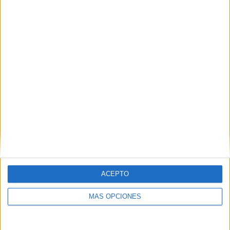
2
5
17
COMPETICIONES
VS FC
RIVALES
Kyzylzhar
RANKING POR EQUIPOS
FC Kyzylzhar
5 (8.47%)
FC Ordabasy
5 (8.47%)
FC Tobol
5 (8.47%)
Astana
5 (8.47%)
FC Caspiy
4 (6.78%)
Ver ranking completo
RANKING POR COMPETICIONES
Premier League Kazajistán
50 (84.75%)
ACEPTO
Copa de Kazajistán
9 (15.25%)
MÁS OPCIONES
Ver ranking completo