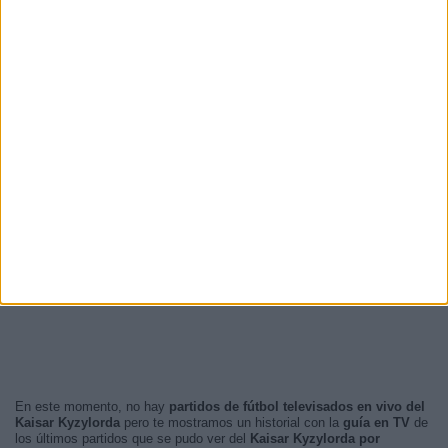
En este momento, no hay
partidos de fútbol televisados en vivo del
Kaisar Kyzylorda
pero te mostramos un historial con la
guía en TV
de
los últimos partidos que se pudo ver del
Kaisar Kyzylorda por