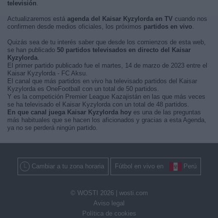
televisión
.
Actualizaremos está
agenda del Kaisar Kyzylorda en TV
cuando nos
confirmen desde medios oficiales, los próximos
partidos en vivo
.
Quizás sea de tu interés saber que desde los comienzos de esta web,
se han publicado
50 partidos televisados en directo del Kaisar
Kyzylorda
.
El primer partido publicado fue el martes, 14 de marzo de 2023 entre el
Kaisar Kyzylorda - FC Aksu.
El canal que más partidos en vivo ha televisado partidos del Kaisar
Kyzylorda es OneFootball con un total de 50 partidos.
Y es la competición Premier League Kazajistán en las que más veces
se ha televisado el Kaisar Kyzylorda con un total de 48 partidos.
En que canal juega Kaisar Kyzylorda hoy
es una de las preguntas
más habituales que se hacen los aficionados y gracias a esta Agenda,
ya no se perderá ningún partido.
Cambiar a tu zona horaria
Fútbol en vivo en
Perú
© WOSTI 2026 |
wosti.com
Aviso legal
Política de cookies