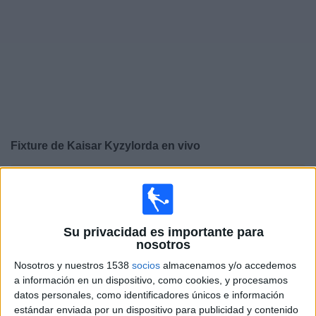
Deportes
Noticias
Widget
Fixture de
Kaisar Kyzylorda
en vivo
×
Kaisar Kyzylorda:
En este momento no hay ningún
partido televisado. Puedes consultar el historial de
partidos en TV emitidos anteriormente.
Su privacidad es importante para
nosotros
Sábado, 29/03/2025
Nosotros y nuestros 1538
socios
almacenamos y/o accedemos
04:00
Premier League Kazajistán
a información en un dispositivo, como cookies, y procesamos
datos personales, como identificadores únicos e información
Kaisar Kyzylorda
estándar enviada por un dispositivo para publicidad y contenido