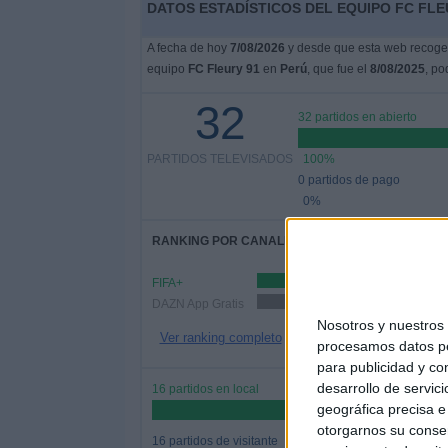
DATOS ESTADÍSTICOS DEL EQUIPO FC FLEU
A fecha de hoy
7/08/2026
y desde que esta web recoge l
equipo
FC Fleury 91
en
Perú
, que fue el
8/08/2025
, po
32
32 partidos en abierto
PARTIDOS TELEVISADOS
100%
0 partidos de pago
0%
RANKING POR CANALES
FIFA+
27
DAZN App Gratis
17 (53.12%)
Nosotros y nuestro
Ver ranking completo
procesamos datos per
para publicidad y co
desarrollo de servici
16 partidos en local
geográfica precisa e 
50%
otorgarnos su conse
16 partidos de visitante