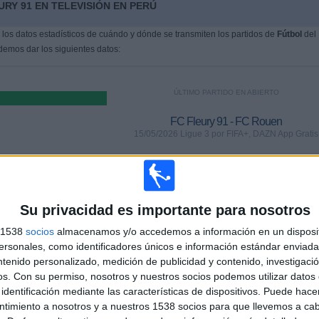
RY 91 EN TELEVISIÓN EN PERÚ
os datos estadísticos de cuándo y dónde se transmiten los partidos de
Fútbol
del
demos dar los siguientes datos:
ÚLTIMO PARTIDO EN ABIERTO
FC Fleury 91 - FC Rouen
15/05/2026 Ligue 3 por FIFA+, DAZN App Gratis
PARTIDOS
DÍAS
TOTAL
 (84.38%)
0
83
2
Su privacidad es importante para nosotros
s 1538
socios
almacenamos y/o accedemos a información en un disposit
CONSECUTIVOS
SIN PARTIDO
CANALES TV
DE PAGO
GRATUÍTO
sonales, como identificadores únicos e información estándar enviada 
ntenido personalizado, medición de publicidad y contenido, investigaci
os.
Con su permiso, nosotros y nuestros socios podemos utilizar datos 
TOTAL
MÁXIMO
TOTAL
identificación mediante las características de dispositivos. Puede hacer
1
2
16
ntimiento a nosotros y a nuestros 1538 socios para que llevemos a ca