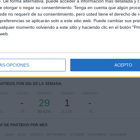
. De forma alternativa, puede acceder a información más detallada y 
COMPETICIONES
VS FC Rouen
RIVALES
e otorgar o negar su consentimiento.
Tenga en cuenta que algún proc
de no requerir de su consentimiento, pero usted tiene el derecho de r
RANKING POR COMPETICIONES
referencias se aplicarán solo a este sitio web. Puede cambiar sus pref
alquier momento volviendo a este sitio y haciendo clic en el botón "Pri
Ligue 3
32 (100%)
 web.
Ver ranking completo
ÁS OPCIONES
ACEPTO
PARTIDOS POR DÍA DE LA SEMANA
OLES
JUEVES
VIERNES
SÁBADO
DOMINGO
-
-
29
1
-
%
- %
90.62%
3.12%
- %
Nº DE PARTIDOS POR MES
JUNIO
JULIO
AGOSTO
SEPTIEMBRE
OCTUBRE
NOVIEMBRE
DICIEMBRE