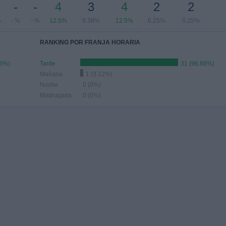
-
-
4
3
4
2
2
%
- %
- %
12.5%
9.38%
12.5%
6.25%
6.25%
RANKING POR FRANJA HORARIA
88%)
Tarde
31 (96.88%)
Mañana
1 (3.12%)
Noche
0 (0%)
Madrugada
0 (0%)