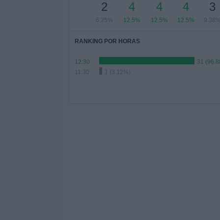
2
4
4
4
3
6.25%
12.5%
12.5%
12.5%
9.38
RANKING POR HORAS
12:30
31 (96.
11:30
1 (3.12%)