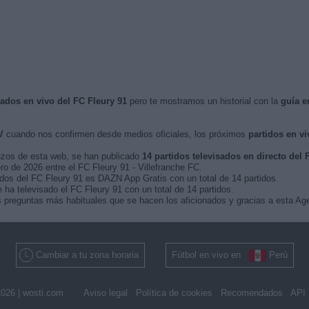
sados en vivo del FC Fleury 91
pero te mostramos un historial con la
guía e
V
cuando nos confirmen desde medios oficiales, los próximos
partidos en vi
nzos de esta web, se han publicado
14 partidos televisados en directo del 
ero de 2026 entre el FC Fleury 91 - Villefranche FC.
idos del FC Fleury 91 es DAZN App Gratis con un total de 14 partidos.
ha televisado el FC Fleury 91 con un total de 14 partidos.
 preguntas más habituales que se hacen los aficionados y gracias a esta Age
Cambiar a tu zona horaria
Fútbol en vivo en
Perú
026 |
wosti.com
Aviso legal
Política de cookies
Recomendados
API