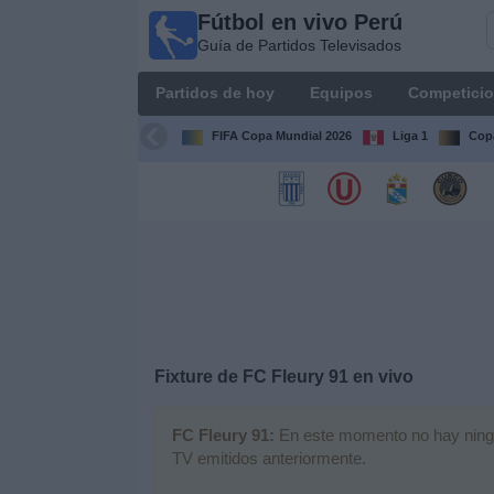
Fútbol en vivo Perú
Fútbol
Guía de Partidos Televisados
en vivo
Perú
Partidos de hoy
Equipos
Competici
Guía de
Partidos
FIFA Copa Mundial 2026
Liga 1
Copa
Televisados
Partidos
de
hoy
Equipos
Competiciones
Fixture de
FC Fleury 91
en vivo
Canales
FC Fleury 91:
En este momento no hay ningún 
TV emitidos anteriormente.
Otros