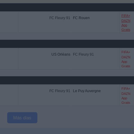
FIFA+
FC Fleury 91
FC Rouen
DAZN
App
Gratis
FIFA+
US Orléans
FC Fleury 91
DAZN
App
Gratis
FIFA+
FC Fleury 91
Le Puy Auvergne
DAZN
App
Gratis
Más días