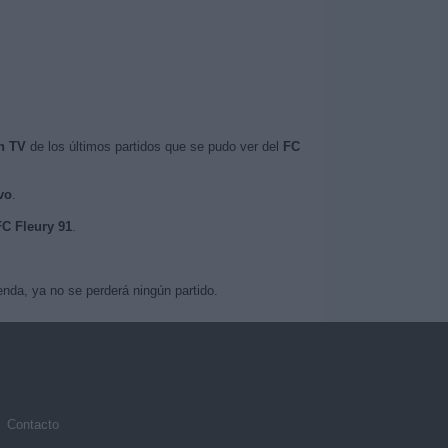
n TV
de los últimos partidos que se pudo ver del
FC
vo
.
FC Fleury 91
.
nda, ya no se perderá ningún partido.
Contacto