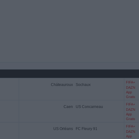
FIFA+
Cháteauroux
Sochaux
DAZN
App
Gratis
FIFA+
Caen
US Concarneau
DAZN
App
Gratis
FIFA+
US Orléans
FC Fleury 91
DAZN
App