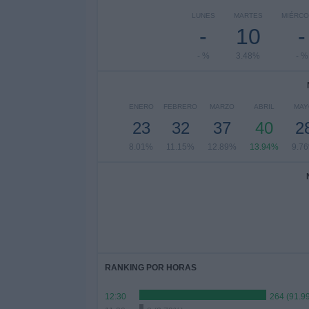
LUNES
MARTES
MIÉRCO
-
10
-
- %
3.48%
- %
ENERO
FEBRERO
MARZO
ABRIL
MAY
23
32
37
40
2
8.01%
11.15%
12.89%
13.94%
9.7
RANKING POR HORAS
12:30
264 (91.9