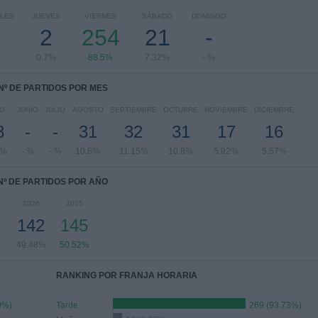
LES
JUEVES
VIERNES
SÁBADO
DOMINGO
2
254
21
-
0.7%
88.5%
7.32%
- %
Nº DE PARTIDOS POR MES
O
JUNIO
JULIO
AGOSTO
SEPTIEMBRE
OCTUBRE
NOVIEMBRE
DICIEMBRE
8
-
-
31
32
31
17
16
6%
- %
- %
10.8%
11.15%
10.8%
5.92%
5.57%
Nº DE PARTIDOS POR AÑO
2026
2025
142
145
49.48%
50.52%
RANKING POR FRANJA HORARIA
9%)
Tarde
269 (93.73%)