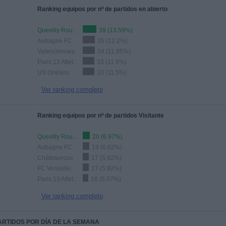
Ranking equipos por nº de partidos en abierto
Quevilly Rouen Metro
39 (13.59%)
Aubagne FC
35 (12.2%)
Valenciennes
34 (11.85%)
Paris 13 Atletico
33 (11.5%)
US Orléans
33 (11.5%)
Ver ranking completo
Ranking equipos por nº de partidos Visitante
Quevilly Rouen Metro
20 (6.97%)
Aubagne FC
19 (6.62%)
Cháteauroux
17 (5.92%)
FC Versailles 78
17 (5.92%)
Paris 13 Atletico
16 (5.57%)
Ver ranking completo
PARTIDOS POR DÍA DE LA SEMANA