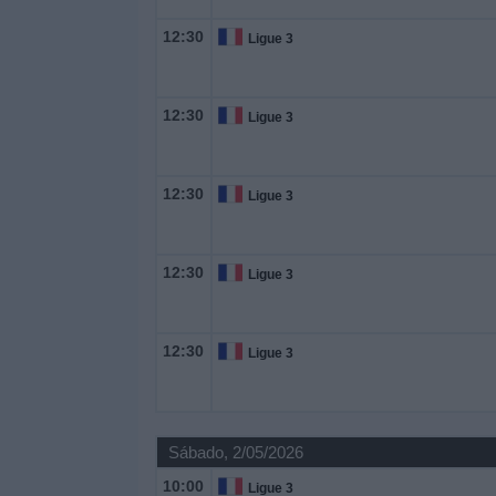
12:30
Ligue 3
12:30
Ligue 3
12:30
Ligue 3
12:30
Ligue 3
12:30
Ligue 3
Sábado, 2/05/2026
10:00
Ligue 3