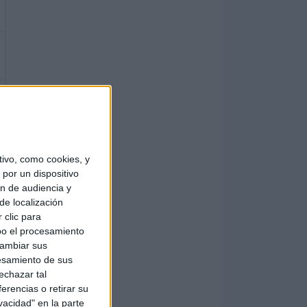
ivo, como cookies, y
por un dispositivo
ón de audiencia y
de localización
 clic para
bo el procesamiento
cambiar sus
esamiento de sus
echazar tal
erencias o retirar su
vacidad" en la parte