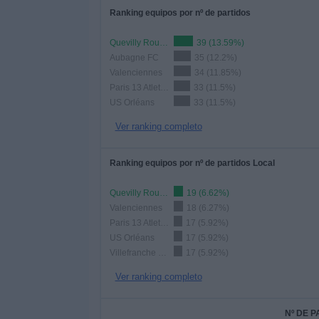
Ranking equipos por nº de partidos
Quevilly Rouen Metro
39 (13.59%)
Aubagne FC
35 (12.2%)
Valenciennes
34 (11.85%)
Paris 13 Atletico
33 (11.5%)
US Orléans
33 (11.5%)
Ver ranking completo
Ranking equipos por nº de partidos Local
Quevilly Rouen Metro
19 (6.62%)
Valenciennes
18 (6.27%)
Paris 13 Atletico
17 (5.92%)
US Orléans
17 (5.92%)
Villefranche FC
17 (5.92%)
Ver ranking completo
Nº DE 