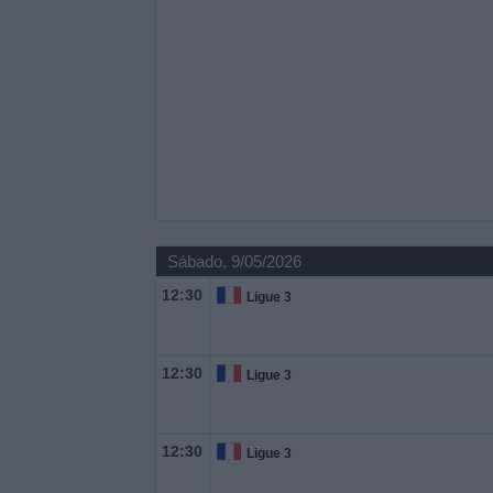
Sábado, 9/05/2026
12:30
Ligue 3
12:30
Ligue 3
12:30
Ligue 3