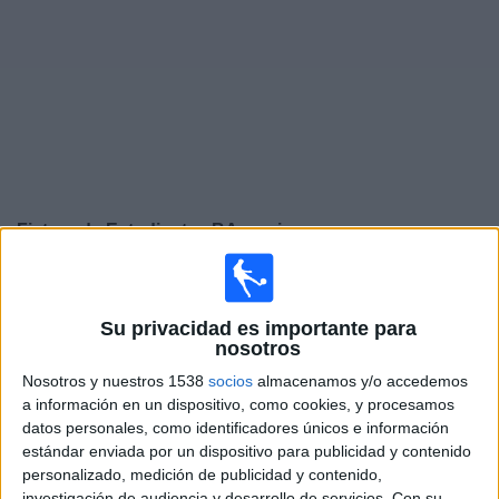
Deportes
Noticias
Widget
Fixture de
Estudiantes BA
en vivo
Sábado, 15/08/2026
13:00
Primera Nacional Argentina
Su privacidad es importante para
nosotros
Estudiantes BA
Nosotros y nuestros 1538
socios
almacenamos y/o accedemos
Chacarita Juniors
a información en un dispositivo, como cookies, y procesamos
LPF Play
datos personales, como identificadores únicos e información
estándar enviada por un dispositivo para publicidad y contenido
Sábado, 22/08/2026
personalizado, medición de publicidad y contenido,
investigación de audiencia y desarrollo de servicios.
Con su