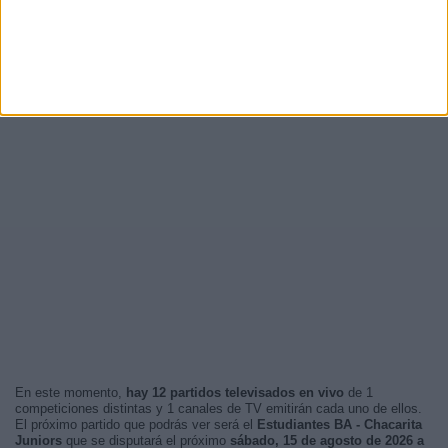
En este momento,
hay 12 partidos televisados en vivo
de 1
competiciones distintas y 1 canales de TV emitirán cada uno de ellos.
El próximo partido que podrás ver será el
Estudiantes BA - Chacarita
Juniors
que se disputará el próximo
sábado, 15 de agosto de 2026 a