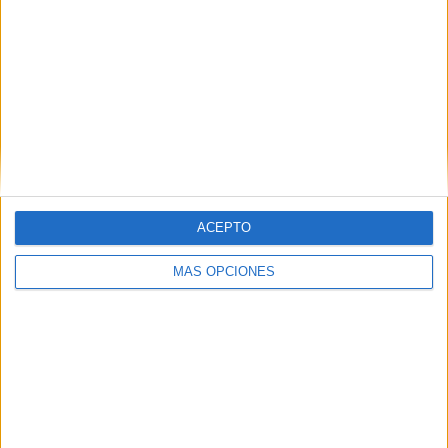
RANKING POR EQUIPOS
Almirante Brown
7 (6.73%)
CA Atlanta
5 (4.81%)
Dep. Español
5 (4.81%)
San Miguel
4 (3.85%)
Barracas Central
4 (3.85%)
Ver ranking completo
ACEPTO
RANKING POR COMPETICIONES
MÁS OPCIONES
Primera Nacional Argentina
56 (53.85%)
Primera B Argentina
35 (33.65%)
Copa Argentina
12 (11.54%)
Amistoso
1 (0.96%)
Ver ranking completo