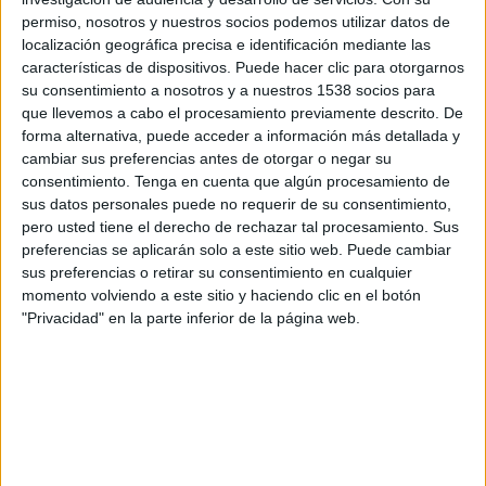
20:00
Primera Nacional Argentina
permiso, nosotros y nuestros socios podemos utilizar datos de
localización geográfica precisa e identificación mediante las
CA Central Norte
características de dispositivos. Puede hacer clic para otorgarnos
Estudiantes BA
su consentimiento a nosotros y a nuestros 1538 socios para
que llevemos a cabo el procesamiento previamente descrito. De
LPF Play
forma alternativa, puede acceder a información más detallada y
cambiar sus preferencias antes de otorgar o negar su
Sábado, 29/08/2026
consentimiento.
Tenga en cuenta que algún procesamiento de
sus datos personales puede no requerir de su consentimiento,
15:00
Primera Nacional Argentina
pero usted tiene el derecho de rechazar tal procesamiento. Sus
Estudiantes BA
preferencias se aplicarán solo a este sitio web. Puede cambiar
sus preferencias o retirar su consentimiento en cualquier
Ferro Carril Oeste
momento volviendo a este sitio y haciendo clic en el botón
LPF Play
"Privacidad" en la parte inferior de la página web.
Más días
DATOS ESTADÍSTICOS DEL EQUIPO ESTUDIANTES BA EN
TELEVISIÓN EN PERÚ