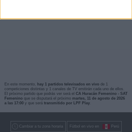
En este momento,
hay 1 partidos televisados en vivo
de 1
competiciones distintas y 1 canales de TV emitirán cada uno de ellos.
El próximo partido que podrás ver será el
CA Huracán Femenino - SAT
Femenino
que se disputará el próximo
martes, 11 de agosto de 2026
a las 17:00
y que será
transmitido por LPF Play
.
Cambiar a tu zona horaria
Fútbol en vivo en
Perú