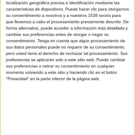
localización geográfica precisa e identificación mediante las
características de dispositivos. Puede hacer clic para otorgarnos
17:00
Copa Argentina
su consentimiento a nosotros y a nuestros 1538 socios para
1/8 de final
que llevemos a cabo el procesamiento previamente descrito. De
Estudiantes LP
forma alternativa, puede acceder a información más detallada y
cambiar sus preferencias antes de otorgar o negar su
Barracas Central
consentimiento.
Tenga en cuenta que algún procesamiento de
TyC Sports Internacional
sus datos personales puede no requerir de su consentimiento,
pero usted tiene el derecho de rechazar tal procesamiento. Sus
preferencias se aplicarán solo a este sitio web. Puede cambiar
DATOS ESTADÍSTICOS DEL EQUIPO BARRACAS CENTRAL
sus preferencias o retirar su consentimiento en cualquier
EN TELEVISIÓN EN PERÚ
momento volviendo a este sitio y haciendo clic en el botón
"Privacidad" en la parte inferior de la página web.
A fecha de hoy
6/08/2026
y desde que esta web recoge los datos
estadísticos de cuándo y dónde se transmiten los partidos de
Fútbol
del
equipo
Barracas Central
en
Perú
, que fue el
19/11/2014
, podemos dar
los siguientes datos:
228
PARTIDOS TELEVISADOS