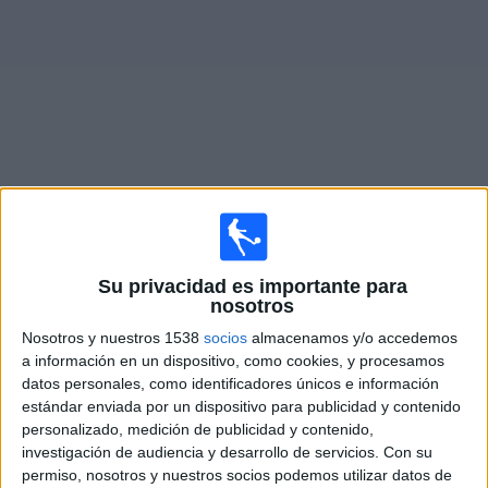
Deportes
Noticias
Widget
Fixture de
Barracas Central
en vivo
Domingo, 9/08/2026
Su privacidad es importante para
nosotros
15:45
Primera División Argentina
Torneo Clausura
Nosotros y nuestros 1538
socios
almacenamos y/o accedemos
a información en un dispositivo, como cookies, y procesamos
Gimnasia LP
datos personales, como identificadores únicos e información
Barracas Central
estándar enviada por un dispositivo para publicidad y contenido
personalizado, medición de publicidad y contenido,
TyC Sports Internacional
investigación de audiencia y desarrollo de servicios.
Con su
permiso, nosotros y nuestros socios podemos utilizar datos de
Jueves, 27/08/2026