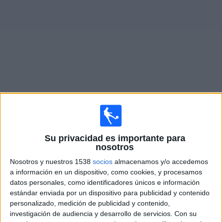
Deportes
Noticias
Widget
Fixture de
Colegiales
en vivo
Domingo, 9/08/2026
Su privacidad es importante para
13:00
Primera Nacional Argentina
nosotros
Colegiales
Nosotros y nuestros 1538
socios
almacenamos y/o accedemos
a información en un dispositivo, como cookies, y procesamos
Patronato
datos personales, como identificadores únicos e información
LPF Play
estándar enviada por un dispositivo para publicidad y contenido
personalizado, medición de publicidad y contenido,
Sábado, 15/08/2026
investigación de audiencia y desarrollo de servicios.
Con su