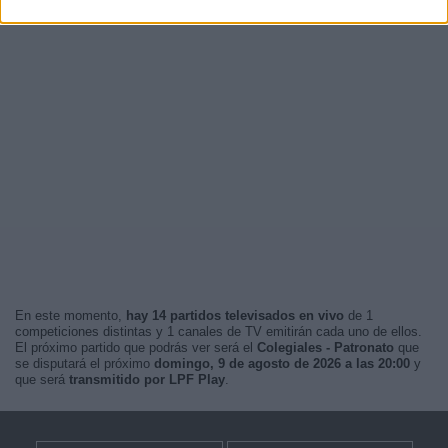
En este momento,
hay 14 partidos televisados en vivo
de 1
competiciones distintas y 1 canales de TV emitirán cada uno de ellos.
El próximo partido que podrás ver será el
Colegiales - Patronato
que
se disputará el próximo
domingo, 9 de agosto de 2026 a las 20:00
y
que será
transmitido por LPF Play
.