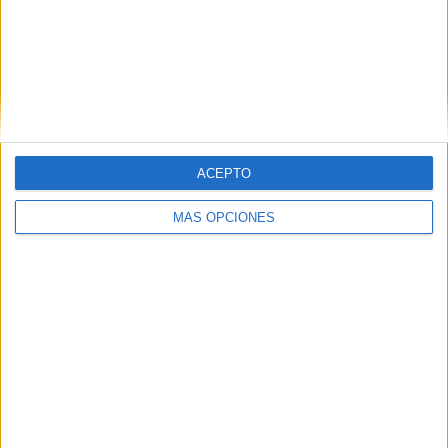
Club Fénix
3 (4.23%)
Flandria
3 (4.23%)
Quilmes
3 (4.23%)
San Martín Tucumán
3 (4.23%)
Ver ranking completo
RANKING POR COMPETICIONES
ACEPTO
Primera B Argentina
37 (52.11%)
MÁS OPCIONES
Primera Nacional Argentina
30 (42.25%)
Copa Argentina
3 (4.23%)
Amistoso
1 (1.41%)
Ver ranking completo
Nº DE PARTIDOS POR DÍA DE LA SEMANA
LUNES
MARTES
MIÉRCOLES
JUEVES
VIERNES
7
9
4
1
5