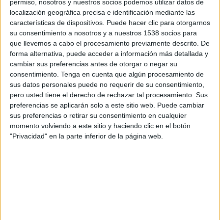
permiso, nosotros y nuestros socios podemos utilizar datos de
13:00
Primera Nacional Argentina
localización geográfica precisa e identificación mediante las
características de dispositivos. Puede hacer clic para otorgarnos
San Miguel
su consentimiento a nosotros y a nuestros 1538 socios para
Colegiales
que llevemos a cabo el procesamiento previamente descrito. De
LPF Play
forma alternativa, puede acceder a información más detallada y
cambiar sus preferencias antes de otorgar o negar su
consentimiento.
Tenga en cuenta que algún procesamiento de
Sábado, 22/08/2026
sus datos personales puede no requerir de su consentimiento,
13:30
Primera Nacional Argentina
pero usted tiene el derecho de rechazar tal procesamiento. Sus
preferencias se aplicarán solo a este sitio web. Puede cambiar
Almagro
sus preferencias o retirar su consentimiento en cualquier
Colegiales
momento volviendo a este sitio y haciendo clic en el botón
"Privacidad" en la parte inferior de la página web.
LPF Play
Más días
DATOS ESTADÍSTICOS DEL EQUIPO COLEGIALES EN
TELEVISIÓN EN PERÚ