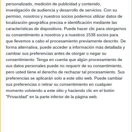
Coritiba
personalizado, medición de publicidad y contenido,
investigación de audiencia y desarrollo de servicios.
Con su
Fanatiz (Míralo en vivo)
permiso, nosotros y nuestros socios podemos utilizar datos de
localización geográfica precisa e identificación mediante las
Miércoles, 12/02/2025
características de dispositivos. Puede hacer clic para otorgarnos
17:00
Campeonato Paranaense
su consentimiento a nosotros y a nuestros 1538 socios para
que llevemos a cabo el procesamiento previamente descrito. De
Cianorte
forma alternativa, puede acceder a información más detallada y
cambiar sus preferencias antes de otorgar o negar su
Paraná Clube
consentimiento.
Tenga en cuenta que algún procesamiento de
Fanatiz (Míralo en vivo)
sus datos personales puede no requerir de su consentimiento,
pero usted tiene el derecho de rechazar tal procesamiento. Sus
Domingo, 9/02/2025
preferencias se aplicarán solo a este sitio web. Puede cambiar
sus preferencias o retirar su consentimiento en cualquier
12:30
Campeonato Paranaense
momento volviendo a este sitio y haciendo clic en el botón
"Privacidad" en la parte inferior de la página web.
Independiente São Joseense
Paraná Clube
Fanatiz (Míralo en vivo)
Más días