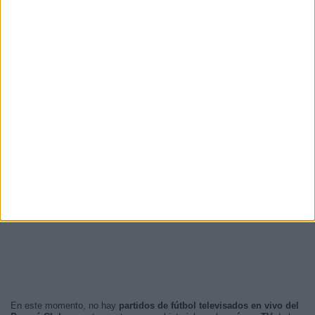
En este momento, no hay
partidos de fútbol televisados en vivo del