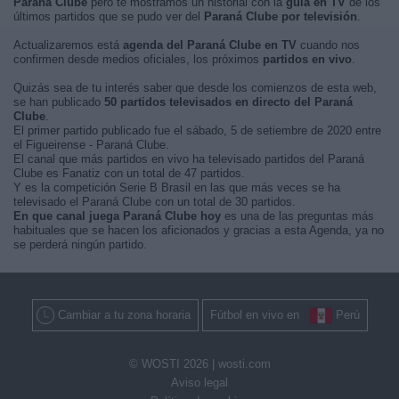
Paraná Clube
pero te mostramos un historial con la
guía en TV
de los
últimos partidos que se pudo ver del
Paraná Clube por televisión
.
Actualizaremos está
agenda del Paraná Clube en TV
cuando nos
confirmen desde medios oficiales, los próximos
partidos en vivo
.
Quizás sea de tu interés saber que desde los comienzos de esta web,
se han publicado
50 partidos televisados en directo del Paraná
Clube
.
El primer partido publicado fue el sábado, 5 de setiembre de 2020 entre
el Figueirense - Paraná Clube.
El canal que más partidos en vivo ha televisado partidos del Paraná
Clube es Fanatiz con un total de 47 partidos.
Y es la competición Serie B Brasil en las que más veces se ha
televisado el Paraná Clube con un total de 30 partidos.
En que canal juega Paraná Clube hoy
es una de las preguntas más
habituales que se hacen los aficionados y gracias a esta Agenda, ya no
se perderá ningún partido.
Cambiar a tu zona horaria
Fútbol en vivo en
Perú
© WOSTI 2026 |
wosti.com
Aviso legal