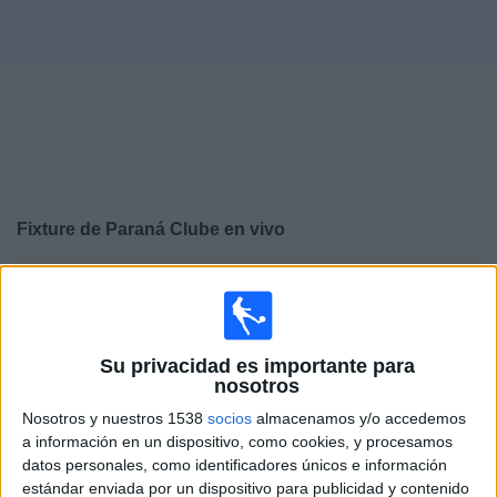
Deportes
Noticias
Widget
Fixture de
Paraná Clube
en vivo
×
Paraná Clube:
En este momento no hay ningún partido
televisado. Puedes consultar el historial de partidos en
TV emitidos anteriormente.
Su privacidad es importante para
nosotros
Sábado, 15/02/2025
Nosotros y nuestros 1538
socios
almacenamos y/o accedemos
13:00
Campeonato Paranaense
a información en un dispositivo, como cookies, y procesamos
datos personales, como identificadores únicos e información
Paraná Clube
estándar enviada por un dispositivo para publicidad y contenido