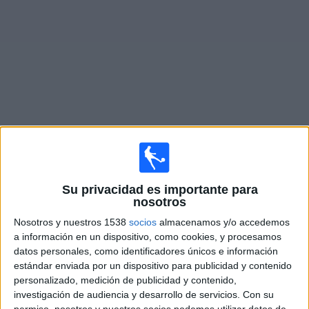
Deportes
Noticias
Widget
Fixture de
Nashville SC
en vivo
Mañana domingo, 9/08/2026
Su privacidad es importante para
19:00
Leagues Cup
nosotros
Nashville SC
Nosotros y nuestros 1538
socios
almacenamos y/o accedemos
a información en un dispositivo, como cookies, y procesamos
Atlético San Luis
datos personales, como identificadores únicos e información
Apple TV
estándar enviada por un dispositivo para publicidad y contenido
personalizado, medición de publicidad y contenido,
Miércoles, 12/08/2026
investigación de audiencia y desarrollo de servicios.
Con su
permiso, nosotros y nuestros socios podemos utilizar datos de