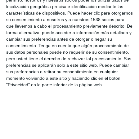
19:00
Leagues Cup
localización geográfica precisa e identificación mediante las
características de dispositivos. Puede hacer clic para otorgarnos
Monterrey
su consentimiento a nosotros y a nuestros 1538 socios para
Nashville SC
que llevemos a cabo el procesamiento previamente descrito. De
forma alternativa, puede acceder a información más detallada y
Apple TV
cambiar sus preferencias antes de otorgar o negar su
consentimiento.
Tenga en cuenta que algún procesamiento de
Sábado, 15/08/2026
sus datos personales puede no requerir de su consentimiento,
pero usted tiene el derecho de rechazar tal procesamiento. Sus
19:30
MLS
preferencias se aplicarán solo a este sitio web. Puede cambiar
Nashville SC
sus preferencias o retirar su consentimiento en cualquier
momento volviendo a este sitio y haciendo clic en el botón
Inter Miami CF
"Privacidad" en la parte inferior de la página web.
Apple TV
Más días
DATOS ESTADÍSTICOS DEL EQUIPO NASHVILLE SC EN
TELEVISIÓN EN PERÚ