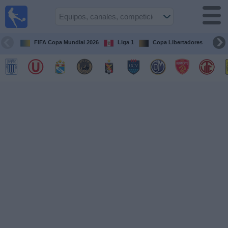
Fútbol
en vivo
Perú
FIFA Copa Mundial 2026
Liga 1
Copa Libertadores
Co
Guía de
Partidos
Televisados
Partidos
de
hoy
Equipos
Competiciones
Canales
Otros