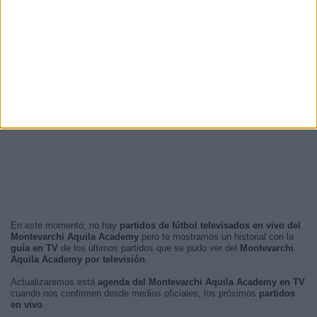
En este momento, no hay
partidos de fútbol televisados en vivo del
Montevarchi Aquila Academy
pero te mostramos un historial con la
guía en TV
de los últimos partidos que se pudo ver del
Montevarchi
Aquila Academy por televisión
.
Actualizaremos está
agenda del Montevarchi Aquila Academy en TV
cuando nos confirmen desde medios oficiales, los próximos
partidos
en vivo
.