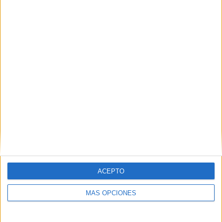
8/09/2024 Memorial Paolo Rossi por FIFA+
RANKING POR CANALES
FIFA+
5 (100%)
Ver ranking completo
PARTIDOS
DÍAS
TOTAL
0
699
1
CONSECUTIVOS
SIN PARTIDO
CANALES TV
DE PAGO
GRATUÍTO
2 partidos en local
40%
3 partidos de visitante
ACEPTO
60%
TOTAL
MÁXIMO
TOTAL
MÁS OPCIONES
1
1
5
COMPETICIONES
VS ASD
RIVALES