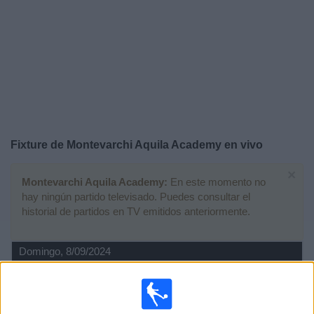
Deportes
Noticias
Widget
Fixture de
Montevarchi Aquila Academy
en vivo
×
Montevarchi Aquila Academy:
En este momento no
hay ningún partido televisado. Puedes consultar el
historial de partidos en TV emitidos anteriormente.
Domingo, 8/09/2024
02:30
Memorial Paolo Rossi