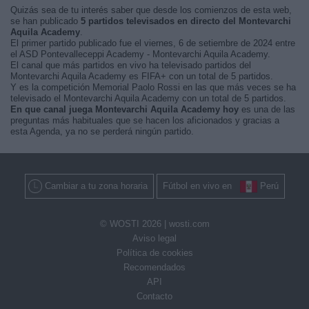
Quizás sea de tu interés saber que desde los comienzos de esta web,
se han publicado
5 partidos televisados en directo del Montevarchi
Aquila Academy
.
El primer partido publicado fue el viernes, 6 de setiembre de 2024 entre
el ASD Pontevalleceppi Academy - Montevarchi Aquila Academy.
El canal que más partidos en vivo ha televisado partidos del
Montevarchi Aquila Academy es FIFA+ con un total de 5 partidos.
Y es la competición Memorial Paolo Rossi en las que más veces se ha
televisado el Montevarchi Aquila Academy con un total de 5 partidos.
En que canal juega Montevarchi Aquila Academy hoy
es una de las
preguntas más habituales que se hacen los aficionados y gracias a
esta Agenda, ya no se perderá ningún partido.
Cambiar a tu zona horaria
Fútbol en vivo en
Perú
© WOSTI 2026 |
wosti.com
Aviso legal
Política de cookies
Recomendados
API
Contacto