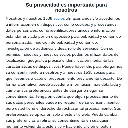
Su privacidad es importante para
nosotros
Montevarchi Aquila Academy
FC Sedriano Academy
Nosotros y nuestros 1538
socios
almacenamos y/o accedemos
a información en un dispositivo, como cookies, y procesamos
FIFA+
datos personales, como identificadores únicos e información
estándar enviada por un dispositivo para publicidad y contenido
Sábado, 7/09/2024
personalizado, medición de publicidad y contenido,
04:00
investigación de audiencia y desarrollo de servicios.
Memorial Paolo Rossi
Con su
permiso, nosotros y nuestros socios podemos utilizar datos de
localización geográfica precisa e identificación mediante las
características de dispositivos. Puede hacer clic para otorgarnos
su consentimiento a nosotros y a nuestros 1538 socios para
Real Madrid Academy
que llevemos a cabo el procesamiento previamente descrito. De
Montevarchi Aquila Academy
forma alternativa, puede acceder a información más detallada y
FIFA+
cambiar sus preferencias antes de otorgar o negar su
consentimiento.
Tenga en cuenta que algún procesamiento de
09:00
Memorial Paolo Rossi
sus datos personales puede no requerir de su consentimiento,
pero usted tiene el derecho de rechazar tal procesamiento. Sus
preferencias se aplicarán solo a este sitio web. Puede cambiar
sus preferencias o retirar su consentimiento en cualquier
Castiglione del Lago Academy
momento volviendo a este sitio y haciendo clic en el botón