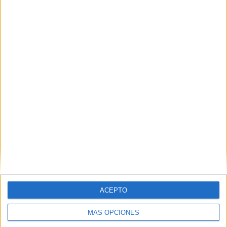
TOTAL
MÁXIMO
TOTAL
17
4
35
COMPETICIONES
VS Arabia
RIVALES
Saudí
RANKING POR EQUIPOS
Arabia Saudí
4 (7.55%)
Vietnam
3 (5.66%)
Australia
3 (5.66%)
Irak
3 (5.66%)
Brasil
2 (3.77%)
Ver ranking completo
RANKING POR COMPETICIONES
ACEPTO
Maurice Revello Tournament
6 (11.32%)
FIFA Mundial Sub-17
5 (9.43%)
MÁS OPCIONES
FIFA Copa Mundial 2026
5 (9.43%)
Amistoso Femenino
4 (7.55%)