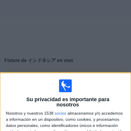
Deportes
Noticias
Widget
Fixture de
インドネシア
en vivo
×
インドネシア:
En este momento no hay ningún partido
televisado. Puedes consultar el historial de partidos en
TV emitidos anteriormente.
Su privacidad es importante para
nosotros
Viernes, 7/08/2026
Nosotros y nuestros 1538
socios
almacenamos y/o accedemos
08:00
ASEAN Cup
a información en un dispositivo, como cookies, y procesamos
datos personales, como identificadores únicos e información
Singapur