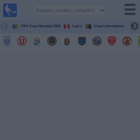
Fútbol
en vivo
Perú
FIFA Copa Mundial 2026
Liga 1
Copa Libertadores
Co
Guía de
Partidos
Televisados
Partidos
de
hoy
Equipos
Competiciones
Canales
Otros