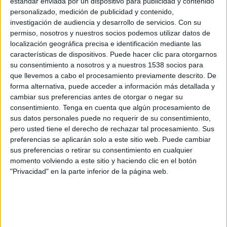
estándar enviada por un dispositivo para publicidad y contenido
Indonesia
personalizado, medición de publicidad y contenido,
OneFootball PPV
investigación de audiencia y desarrollo de servicios.
Con su
permiso, nosotros y nuestros socios podemos utilizar datos de
Lunes, 3/08/2026
localización geográfica precisa e identificación mediante las
características de dispositivos. Puede hacer clic para otorgarnos
08:30
ASEAN Cup
su consentimiento a nosotros y a nuestros 1538 socios para
que llevemos a cabo el procesamiento previamente descrito. De
Indonesia
forma alternativa, puede acceder a información más detallada y
Vietnam
cambiar sus preferencias antes de otorgar o negar su
OneFootball PPV
consentimiento.
Tenga en cuenta que algún procesamiento de
sus datos personales puede no requerir de su consentimiento,
pero usted tiene el derecho de rechazar tal procesamiento. Sus
Viernes, 31/07/2026
preferencias se aplicarán solo a este sitio web. Puede cambiar
05:00
ASEAN Cup
sus preferencias o retirar su consentimiento en cualquier
momento volviendo a este sitio y haciendo clic en el botón
Timor Oriental
"Privacidad" en la parte inferior de la página web.
Indonesia
OneFootball PPV
Más días