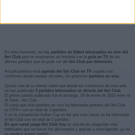
En este momento, no hay
partidos de fútbol televisados en vivo del
Ibri Club
pero te mostramos un historial con la
guía en TV
de los
últimos partidos que se pudo ver del
Ibri Club por televisión
.
Actualizaremos está
agenda del Ibri Club en TV
cuando nos
confirmen desde medios oficiales, los próximos
partidos en vivo
.
Quizás sea de tu interés saber que desde los comienzos de esta web,
se han publicado
3 partidos televisados en directo del Ibri Club
.
El primer partido publicado fue el domingo, 19 de enero de 2025 entre el
Al Seeb - Ibri Club.
El canal que más partidos en vivo ha televisado partidos del Ibri Club
es FIFA+ con un total de 3 partidos.
Y es la competición Sultan Cup en las que más veces se ha televisado
el Ibri Club con un total de 3 partidos.
En que canal juega Ibri Club hoy
es una de las preguntas más
habituales que se hacen los aficionados y gracias a esta Agenda, ya no
se perderá ningún partido.