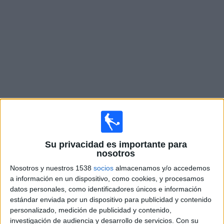
Deportes
Noticias
Widget
Fixture de
Ibri Club
en vivo
×
Ibri Club:
En este momento no hay ningún partido
televisado. Puedes consultar el historial de partidos en
Su privacidad es importante para
TV emitidos anteriormente.
nosotros
Nosotros y nuestros 1538
socios
almacenamos y/o accedemos
a información en un dispositivo, como cookies, y procesamos
Sábado, 25/10/2025
datos personales, como identificadores únicos e información
11:00
Sultan Cup
estándar enviada por un dispositivo para publicidad y contenido
personalizado, medición de publicidad y contenido,
Ibri Club
investigación de audiencia y desarrollo de servicios.
Con su