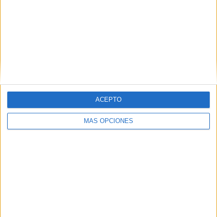
Al Seeb
2 (66.67%)
Sur Club
1 (33.33%)
Ver ranking completo
RANKING POR COMPETICIONES
Sultan Cup
3 (100%)
Ver ranking completo
ACEPTO
MÁS OPCIONES
Nº DE PARTIDOS POR DÍA DE LA SEMANA
LUNES
MARTES
MIÉRCOLES
JUEVES
VIERNES
-
-
1
-
-
- %
- %
33.33%
- %
- %
SÁBADO
DOMINGO
1
1