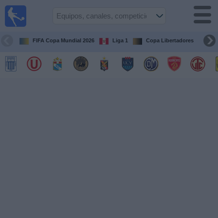
Fútbol
en vivo
Perú
FIFA Copa Mundial 2026
Liga 1
Copa Libertadores
Co
Guía de
Partidos
Televisados
Partidos
de
hoy
Equipos
Competiciones
Canales
Otros