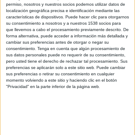
Sur Club
permiso, nosotros y nuestros socios podemos utilizar datos de
localización geográfica precisa e identificación mediante las
FIFA+
características de dispositivos. Puede hacer clic para otorgarnos
su consentimiento a nosotros y a nuestros 1538 socios para
Miércoles, 29/01/2025
que llevemos a cabo el procesamiento previamente descrito. De
07:15
Sultan Cup
forma alternativa, puede acceder a información más detallada y
cambiar sus preferencias antes de otorgar o negar su
Ibri Club
consentimiento.
Tenga en cuenta que algún procesamiento de
sus datos personales puede no requerir de su consentimiento,
Al Seeb
pero usted tiene el derecho de rechazar tal procesamiento. Sus
FIFA+
preferencias se aplicarán solo a este sitio web. Puede cambiar
sus preferencias o retirar su consentimiento en cualquier
Domingo, 19/01/2025
momento volviendo a este sitio y haciendo clic en el botón
"Privacidad" en la parte inferior de la página web.
08:15
Sultan Cup
Al Seeb
Ibri Club
FIFA+
DATOS ESTADÍSTICOS DEL EQUIPO IBRI CLUB EN