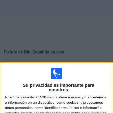
Deportes
Noticias
Widget
Fixture de
Din. Zagabria
en vivo
×
Din. Zagabria:
En este momento no hay ningún partido
televisado. Puedes consultar el historial de partidos en
TV emitidos anteriormente.
Su privacidad es importante para
nosotros
Martes, 21/07/2026
Nosotros y nuestros 1538
socios
almacenamos y/o accedemos
13:00
Champions League
a información en un dispositivo, como cookies, y procesamos
2ª Ronda Clasificación
datos personales, como identificadores únicos e información
estándar enviada por un dispositivo para publicidad y contenido