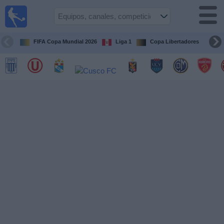
Fútbol
en vivo
Perú
FIFA Copa Mundial 2026
Liga 1
Copa Libertadores
Co
Guía de
Partidos
Televisados
Partidos
de
hoy
Equipos
Competiciones
Canales
Otros