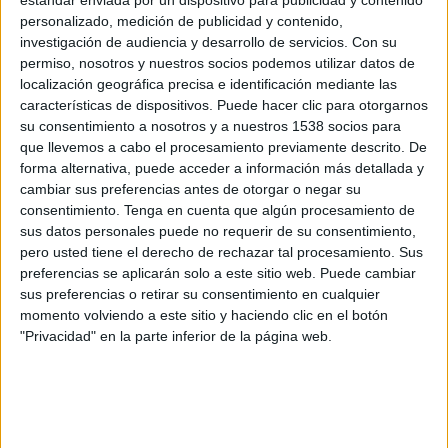
FC Thun
personalizado, medición de publicidad y contenido,
GNK Dinamo Zagreb
investigación de audiencia y desarrollo de servicios.
Con su
OneFootball PPV
permiso, nosotros y nuestros socios podemos utilizar datos de
localización geográfica precisa e identificación mediante las
características de dispositivos. Puede hacer clic para otorgarnos
Jueves, 26/02/2026
su consentimiento a nosotros y a nuestros 1538 socios para
14:00
Europa League
que llevemos a cabo el procesamiento previamente descrito. De
Playoffs
forma alternativa, puede acceder a información más detallada y
cambiar sus preferencias antes de otorgar o negar su
Genk
consentimiento.
Tenga en cuenta que algún procesamiento de
GNK Dinamo Zagreb
sus datos personales puede no requerir de su consentimiento,
ESPN 3
pero usted tiene el derecho de rechazar tal procesamiento. Sus
preferencias se aplicarán solo a este sitio web. Puede cambiar
sus preferencias o retirar su consentimiento en cualquier
Jueves, 19/02/2026
momento volviendo a este sitio y haciendo clic en el botón
11:45
Europa League
"Privacidad" en la parte inferior de la página web.
Playoffs
GNK Dinamo Zagreb
Genk
ESPN 4