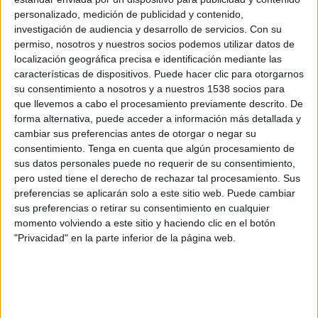
FC Barcelona
personalizado, medición de publicidad y contenido,
DAZN App Gratis
FC Barcelona Official App
investigación de audiencia y desarrollo de servicios.
Con su
FC Barcelona PPV YouTube
permiso, nosotros y nuestros socios podemos utilizar datos de
localización geográfica precisa e identificación mediante las
características de dispositivos. Puede hacer clic para otorgarnos
Jueves, 28/11/2024
su consentimiento a nosotros y a nuestros 1538 socios para
04:00
K League 1
que llevemos a cabo el procesamiento previamente descrito. De
forma alternativa, puede acceder a información más detallada y
Chungnam Asan FC
cambiar sus preferencias antes de otorgar o negar su
Daegu FC
consentimiento.
Tenga en cuenta que algún procesamiento de
sus datos personales puede no requerir de su consentimiento,
OneFootball
pero usted tiene el derecho de rechazar tal procesamiento. Sus
preferencias se aplicarán solo a este sitio web. Puede cambiar
Domingo, 10/11/2024
sus preferencias o retirar su consentimiento en cualquier
momento volviendo a este sitio y haciendo clic en el botón
01:30
K League 1
"Privacidad" en la parte inferior de la página web.
Jeonbuk
Daegu FC
OneFootball