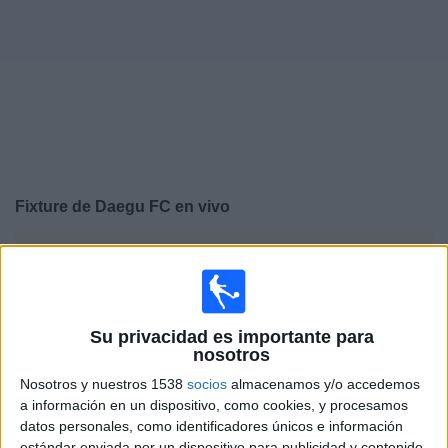
Deportes
Noticias
Widget
Fixture de
Daegu FC
en vivo
×
Daegu FC:
En este momento no hay ningún partido
televisado. Puedes consultar el historial de partidos en
TV emitidos anteriormente.
Su privacidad es importante para
nosotros
Lunes, 4/08/2025
Nosotros y nuestros 1538
socios
almacenamos y/o accedemos
06:00
Amistoso
a información en un dispositivo, como cookies, y procesamos
datos personales, como identificadores únicos e información
Daegu FC
estándar enviada por un dispositivo para publicidad y contenido