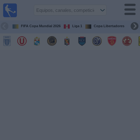
Fútbol
en vivo
Perú
FIFA Copa Mundial 2026
Liga 1
Copa Libertadores
Co
Guía de
Partidos
Televisados
Partidos
de
hoy
Equipos
Competiciones
Canales
Otros