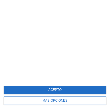
36 partidos de visitante
57.14%
TOTAL
MÁXIMO
TOTAL
3
12
19
COMPETICIONES
VS Jeonbuk
RIVALES
RANKING POR EQUIPOS
Jeonbuk
12 (19.05%)
Ulsan Hyundai
8 (12.7%)
Seoul
7 (11.11%)
Pohang Steelers
4 (6.35%)
Gangwon FC
4 (6.35%)
Ver ranking completo
RANKING POR COMPETICIONES
ACEPTO
K League 1
52 (82.54%)
MÁS OPCIONES
AFC Champions League Elite
10 (15.87%)
Amistoso
1 (1.59%)