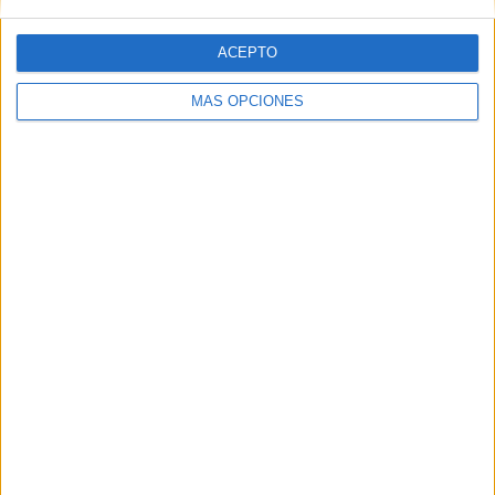
Primera C
2 (5.26%)
ACEPTO
Ver ranking completo
MÁS OPCIONES
Nº DE PARTIDOS POR DÍA DE LA SEMANA
LUNES
MARTES
MIÉRCOLES
JUEVES
VIERNES
4
4
5
2
3
10.53%
10.53%
13.16%
5.26%
7.89%
SÁBADO
DOMINGO
8
12
21.05%
31.58%
Nº DE PARTIDOS POR MES
ENERO
FEBRERO
MARZO
ABRIL
MAYO
JUNIO
-
4
9
7
6
4
- %
10.53%
23.68%
18.42%
15.79%
10.53%