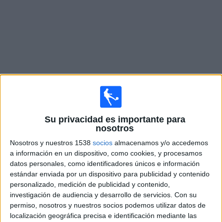
Deportes
Noticias
Widget
Fixture de
Dock Sud
en vivo
Su privacidad es importante para
Domingo, 9/08/2026
nosotros
13:00
Primera B Argentina
Nosotros y nuestros 1538
socios
almacenamos y/o accedemos
a información en un dispositivo, como cookies, y procesamos
Dock Sud
datos personales, como identificadores únicos e información
San Martín Burzaco
estándar enviada por un dispositivo para publicidad y contenido
personalizado, medición de publicidad y contenido,
LPF Play
investigación de audiencia y desarrollo de servicios.
Con su
permiso, nosotros y nuestros socios podemos utilizar datos de
Sábado, 15/08/2026
localización geográfica precisa e identificación mediante las