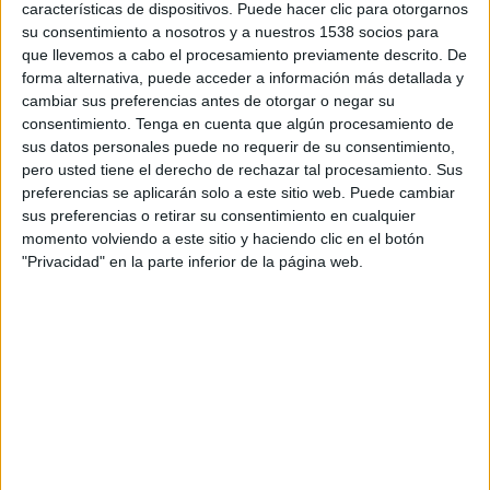
características de dispositivos. Puede hacer clic para otorgarnos
15:00
Primera B Argentina
su consentimiento a nosotros y a nuestros 1538 socios para
que llevemos a cabo el procesamiento previamente descrito. De
Sportivo Italiano
forma alternativa, puede acceder a información más detallada y
Dock Sud
cambiar sus preferencias antes de otorgar o negar su
LPF Play
consentimiento.
Tenga en cuenta que algún procesamiento de
sus datos personales puede no requerir de su consentimiento,
pero usted tiene el derecho de rechazar tal procesamiento. Sus
DATOS ESTADÍSTICOS DEL EQUIPO DOCK SUD EN
preferencias se aplicarán solo a este sitio web. Puede cambiar
TELEVISIÓN EN PERÚ
sus preferencias o retirar su consentimiento en cualquier
momento volviendo a este sitio y haciendo clic en el botón
A fecha de hoy
5/08/2026
y desde que esta web recoge los datos
"Privacidad" en la parte inferior de la página web.
estadísticos de cuándo y dónde se transmiten los partidos de
Fútbol
del
equipo
Dock Sud
en
Perú
, que fue el
8/12/2014
, podemos dar los
siguientes datos:
38
PARTIDOS TELEVISADOS
28 partidos en abierto
73.68%