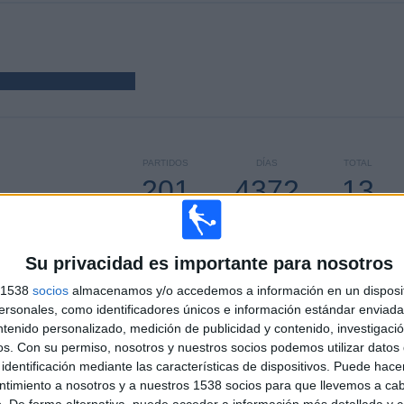
PARTIDOS
DÍAS
TOTAL
201
4372
13
CONSECUTIVOS
SIN PARTIDO
CANALES TV
DE PAGO
GRATUÍTO
Su privacidad es importante para nosotros
s 1538
socios
almacenamos y/o accedemos a información en un disposit
sonales, como identificadores únicos e información estándar enviada 
ntenido personalizado, medición de publicidad y contenido, investigaci
TOTAL
MÁXIMO
TOTAL
os.
Con su permiso, nosotros y nuestros socios podemos utilizar datos 
4
9
49
identificación mediante las características de dispositivos. Puede hacer
ntimiento a nosotros y a nuestros 1538 socios para que llevemos a ca
COMPETICIONES
VS Valencia CF
RIVALES