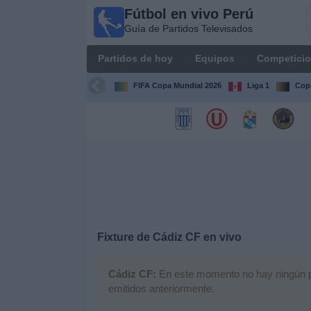
Fútbol en vivo Perú
Fútbol
Guía de Partidos Televisados
en vivo
Perú
Partidos de hoy
Equipos
Competici
Guía de
Partidos
FIFA Copa Mundial 2026
Liga 1
Copa
Televisados
Partidos
de
hoy
Equipos
Competiciones
Fixture de
Cádiz CF
en vivo
Canales
Cádiz CF:
En este momento no hay ningún par
emitidos anteriormente.
Otros