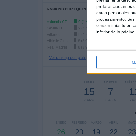
previamente descrito
preferencias antes d
RANKING POR EQUIPOS
datos personales pue
procesamiento. Sus p
Valencia CF
9 (4.48%)
consentimiento en cu
Sevilla FC
9 (4.48%)
inferior de la página
Villarreal
9 (4.48%)
Athletic Club
8 (3.98%)
Real Madrid
8 (3.98%)
Ver ranking completo
M
Nº DE 
LUNES
MARTES
MIÉRC
15
7
1
7.46%
3.48%
5.4
ENERO
FEBRERO
MARZO
ABRIL
MAY
26
20
19
22
23