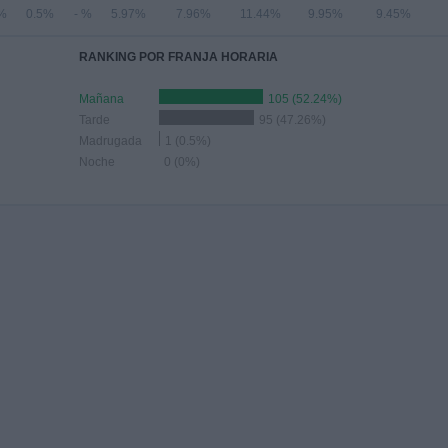
4%
0.5%
- %
5.97%
7.96%
11.44%
9.95%
9.45%
RANKING POR FRANJA HORARIA
Mañana
105 (52.24%)
Tarde
95 (47.26%)
Madrugada
1 (0.5%)
Noche
0 (0%)