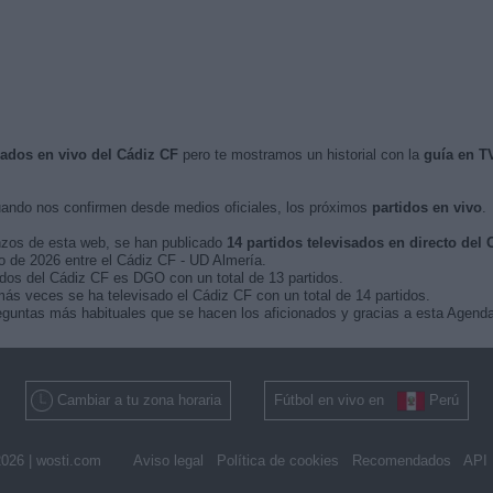
isados en vivo del Cádiz CF
pero te mostramos un historial con la
guía en T
ando nos confirmen desde medios oficiales, los próximos
partidos en vivo
.
nzos de esta web, se han publicado
14 partidos televisados en directo del 
ro de 2026 entre el Cádiz CF - UD Almería.
idos del Cádiz CF es DGO con un total de 13 partidos.
ás veces se ha televisado el Cádiz CF con un total de 14 partidos.
guntas más habituales que se hacen los aficionados y gracias a esta Agenda,
Cambiar a tu zona horaria
Fútbol en vivo en
Perú
026 |
wosti.com
Aviso legal
Política de cookies
Recomendados
API