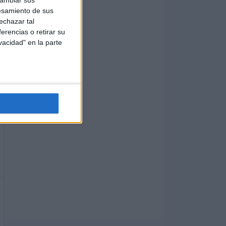
cambiar sus
esamiento de sus
echazar tal
erencias o retirar su
vacidad" en la parte