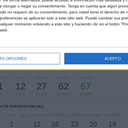
. De forma alternativa, puede acceder a información más detallada y 
e otorgar o negar su consentimiento.
Tenga en cuenta que algún proc
RANKING POR COMPETICIONES
de no requerir de su consentimiento, pero usted tiene el derecho de r
referencias se aplicarán solo a este sitio web. Puede cambiar sus pref
La Liga EA Sports
147 (73.13%)
alquier momento volviendo a este sitio y haciendo clic en el botón "Pri
LaLiga Hypermotion
42 (20.9%)
 web.
Copa del Rey
11 (5.47%)
Trofeo Ramón de Carranza
1 (0.5%)
Ver ranking completo
ÁS OPCIONES
ACEPTO
PARTIDOS POR DÍA DE LA SEMANA
OLES
JUEVES
VIERNES
SÁBADO
DOMINGO
1
12
27
62
67
7%
5.97%
13.43%
30.85%
33.33%
Nº DE PARTIDOS POR MES
O
JUNIO
JULIO
AGOSTO
SEPTIEMBRE
OCTUBRE
NOVIEMBRE
DICIEMBRE
1
-
12
16
23
20
19