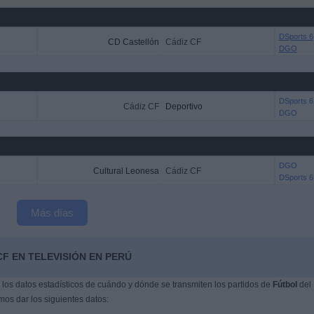
DSports 6
CD Castellón
Cádiz CF
DGO
DSports 6
Cádiz CF
Deportivo
DGO
DGO
Cultural Leonesa
Cádiz CF
DSports 6
Más días
CF EN TELEVISIÓN EN PERÚ
os datos estadísticos de cuándo y dónde se transmiten los partidos de
Fútbol
del
mos dar los siguientes datos: