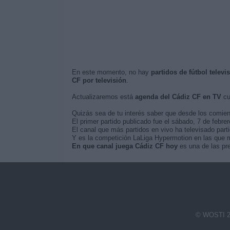
En este momento, no hay
partidos de fútbol telev
CF por televisión
.
Actualizaremos está
agenda del Cádiz CF en TV
cu
Quizás sea de tu interés saber que desde los comie
El primer partido publicado fue el sábado, 7 de febre
El canal que más partidos en vivo ha televisado part
Y es la competición LaLiga Hypermotion en las que m
En que canal juega Cádiz CF hoy
es una de las pre
© WOSTI 2