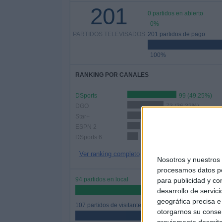
201
0 partidos en abierto
0%
PARTIDOS TELEVISADOS
201 partidos de pago
100%
RANKING POR CANALES
DSports
99 (49.25%)
DGO
73 (36.32%)
Star+
53 (26.37%)
ESPN 2
25 (12.44%)
DSports 6
22 (10.95%)
Ver ranking completo
Nosotros y nuestro
procesamos datos per
94 partidos en local
para publicidad y co
46.77%
desarrollo de servici
geográfica precisa e 
107 partidos de visitante
otorgarnos su conse
53.23%