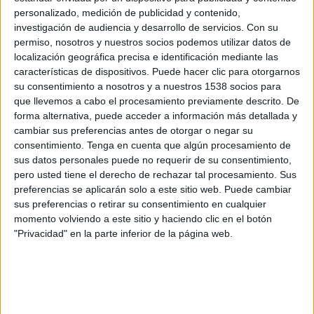
Albacete
personalizado, medición de publicidad y contenido,
DSports 6
DGO
investigación de audiencia y desarrollo de servicios.
Con su
permiso, nosotros y nuestros socios podemos utilizar datos de
localización geográfica precisa e identificación mediante las
Domingo, 24/05/2026
características de dispositivos. Puede hacer clic para otorgarnos
09:15
LaLiga Hypermotion
su consentimiento a nosotros y a nuestros 1538 socios para
que llevemos a cabo el procesamiento previamente descrito. De
Albacete
forma alternativa, puede acceder a información más detallada y
Real Sociedad B
cambiar sus preferencias antes de otorgar o negar su
consentimiento.
Tenga en cuenta que algún procesamiento de
Disney+ Premium
sus datos personales puede no requerir de su consentimiento,
pero usted tiene el derecho de rechazar tal procesamiento. Sus
Viernes, 15/05/2026
preferencias se aplicarán solo a este sitio web. Puede cambiar
sus preferencias o retirar su consentimiento en cualquier
14:00
LaLiga Hypermotion
momento volviendo a este sitio y haciendo clic en el botón
Córdoba
"Privacidad" en la parte inferior de la página web.
Albacete
Disney+ Premium
Más días