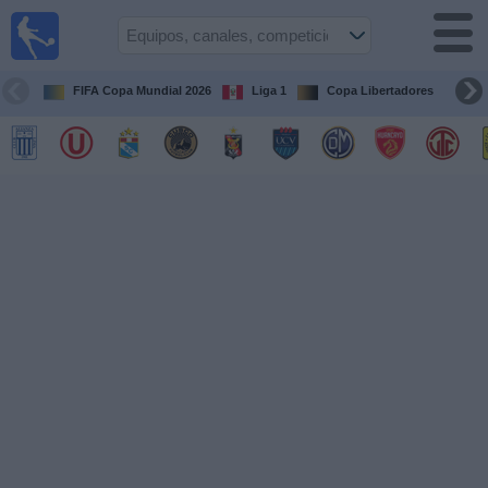
Fútbol
en vivo
Perú
FIFA Copa Mundial 2026
Liga 1
Copa Libertadores
Co
Guía de
Partidos
Televisados
Partidos
de
hoy
Equipos
Competiciones
Canales
Otros