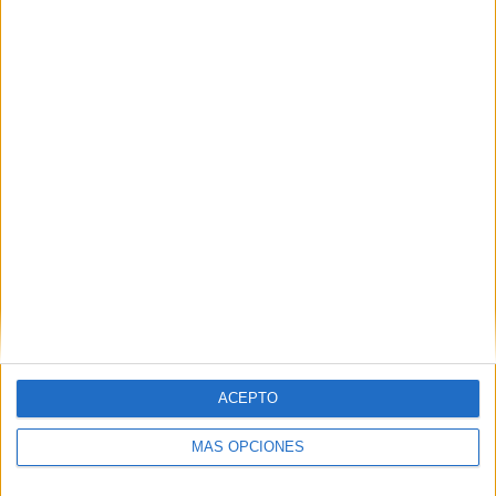
TOTAL
MÁXIMO
TOTAL
2
8
43
COMPETICIONES
VS Sporting
RIVALES
Gijón
RANKING POR EQUIPOS
Sporting Gijón
8 (5.59%)
FC Cartagena
7 (4.9%)
Real Oviedo
7 (4.9%)
CD Tenerife
7 (4.9%)
Huesca
7 (4.9%)
Ver ranking completo
RANKING POR COMPETICIONES
ACEPTO
LaLiga Hypermotion
140 (97.9%)
Copa del Rey
3 (2.1%)
MÁS OPCIONES
Ver ranking completo