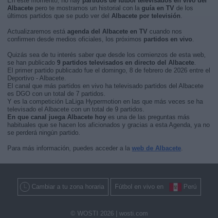
En este momento, no hay
partidos de fútbol televisados en vivo del
Albacete
pero te mostramos un historial con la
guía en TV
de los
últimos partidos que se pudo ver del
Albacete por televisión
.
Actualizaremos está
agenda del Albacete en TV
cuando nos
confirmen desde medios oficiales, los próximos
partidos en vivo
.
Quizás sea de tu interés saber que desde los comienzos de esta web,
se han publicado
9 partidos televisados en directo del Albacete
.
El primer partido publicado fue el domingo, 8 de febrero de 2026 entre el
Deportivo - Albacete.
El canal que más partidos en vivo ha televisado partidos del Albacete
es DGO con un total de 7 partidos.
Y es la competición LaLiga Hypermotion en las que más veces se ha
televisado el Albacete con un total de 9 partidos.
En que canal juega Albacete hoy
es una de las preguntas más
habituales que se hacen los aficionados y gracias a esta Agenda, ya no
se perderá ningún partido.
Para más información, puedes acceder a la
web de Albacete
.
Cambiar a tu zona horaria
Fútbol en vivo en
Perú
© WOSTI 2026 |
wosti.com