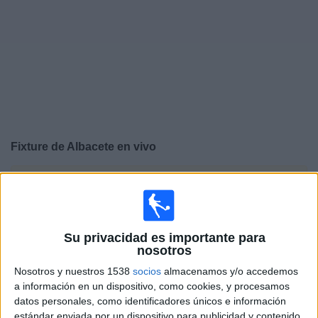
Deportes
Noticias
Widget
Fixture de
Albacete
en vivo
×
Albacete:
En este momento no hay ningún partido
televisado. Puedes consultar el historial de partidos en
TV emitidos anteriormente.
Su privacidad es importante para
nosotros
Sábado, 30/05/2026
Nosotros y nuestros 1538
socios
almacenamos y/o accedemos
09:15
LaLiga Hypermotion
a información en un dispositivo, como cookies, y procesamos
datos personales, como identificadores únicos e información
AD Ceuta
estándar enviada por un dispositivo para publicidad y contenido