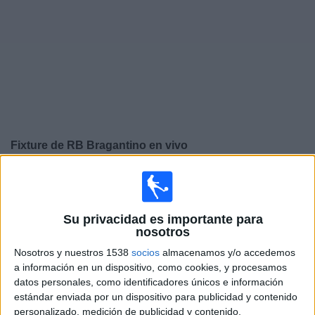
Deportes
Noticias
Widget
Fixture de
RB Bragantino
en vivo
Domingo, 9/08/2026
16:30
Serie A Brasil
Su privacidad es importante para
nosotros
Nosotros y nuestros 1538
socios
almacenamos y/o accedemos
RB Bragantino
a información en un dispositivo, como cookies, y procesamos
Corinthians
datos personales, como identificadores únicos e información
estándar enviada por un dispositivo para publicidad y contenido
L1 Play
Fanatiz (Míralo en vivo)
personalizado, medición de publicidad y contenido,