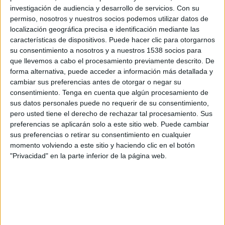
investigación de audiencia y desarrollo de servicios.
Con su
Miércoles, 12/08/2026
permiso, nosotros y nuestros socios podemos utilizar datos de
localización geográfica precisa e identificación mediante las
17:00
Copa Sudamericana
características de dispositivos. Puede hacer clic para otorgarnos
su consentimiento a nosotros y a nuestros 1538 socios para
que llevemos a cabo el procesamiento previamente descrito. De
RB Bragantino
forma alternativa, puede acceder a información más detallada y
Atlético Mineiro
cambiar sus preferencias antes de otorgar o negar su
consentimiento.
Tenga en cuenta que algún procesamiento de
Disney+ Premium
ESPN 2
sus datos personales puede no requerir de su consentimiento,
pero usted tiene el derecho de rechazar tal procesamiento. Sus
Sábado, 15/08/2026
preferencias se aplicarán solo a este sitio web. Puede cambiar
sus preferencias o retirar su consentimiento en cualquier
16:30
Serie A Brasil
momento volviendo a este sitio y haciendo clic en el botón
"Privacidad" en la parte inferior de la página web.
At. Paranaense
RB Bragantino
L1 Play