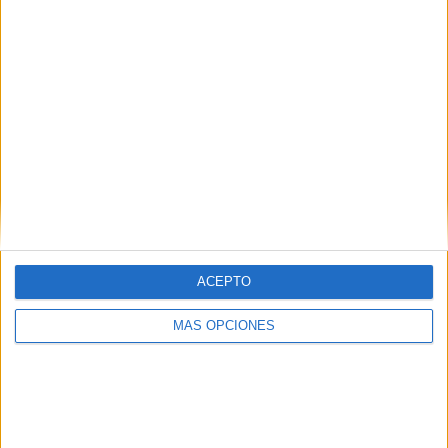
50.31%
TOTAL
MÁXIMO
TOTAL
5
19
63
COMPETICIONES
VS Palmeiras
RIVALES
RANKING POR EQUIPOS
Palmeiras
19 (5.9%)
São Paulo
17 (5.28%)
Corinthians
16 (4.97%)
Atlético Mineiro
13 (4.04%)
Internacional
13 (4.04%)
ACEPTO
Ver ranking completo
MÁS OPCIONES
RANKING POR COMPETICIONES
Serie A Brasil
223 (69.25%)
Campeonato Paulista
46 (14.29%)
Copa Sudamericana
39 (12.11%)