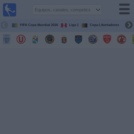
Fútbol
en vivo
Perú
FIFA Copa Mundial 2026
Liga 1
Copa Libertadores
Co
Guía de
Partidos
Televisados
Partidos
de
hoy
Equipos
Competiciones
Canales
Otros