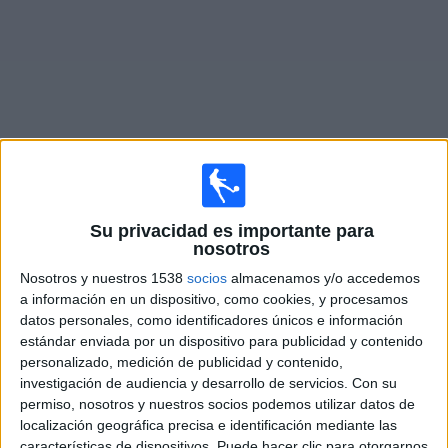
Deportes
Noticias
Widget
Fixture de
Aragua
en vivo
Su privacidad es importante para
nosotros
Domingo, 9/08/2026
Nosotros y nuestros 1538
socios
almacenamos y/o accedemos
14:30
Liga Futve 2
a información en un dispositivo, como cookies, y procesamos
datos personales, como identificadores únicos e información
Ávila FC
estándar enviada por un dispositivo para publicidad y contenido
Aragua
personalizado, medición de publicidad y contenido,
DAZN (Ver en directo)
investigación de audiencia y desarrollo de servicios.
Con su
permiso, nosotros y nuestros socios podemos utilizar datos de
localización geográfica precisa e identificación mediante las
DATOS ESTADÍSTICOS DEL EQUIPO ARAGUA EN
características de dispositivos. Puede hacer clic para otorgarnos