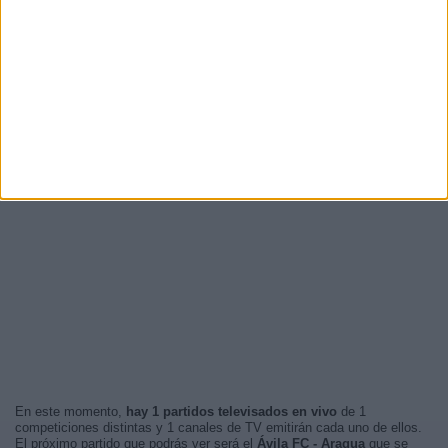
En este momento,
hay 1 partidos televisados en vivo
de 1
competiciones distintas y 1 canales de TV emitirán cada uno de ellos.
El próximo partido que podrás ver será el
Ávila FC - Aragua
que se