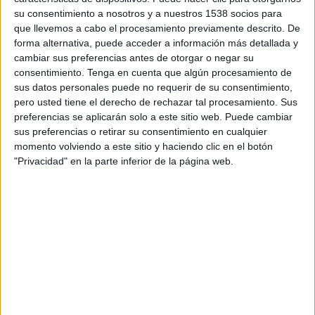
TELEVISIÓN EN PERÚ
su consentimiento a nosotros y a nuestros 1538 socios para
que llevemos a cabo el procesamiento previamente descrito. De
A fecha de hoy
6/08/2026
y desde que esta web recoge los datos
forma alternativa, puede acceder a información más detallada y
estadísticos de cuándo y dónde se transmiten los partidos de
Fútbol
del
cambiar sus preferencias antes de otorgar o negar su
equipo
Aragua
en
Perú
, que fue el
31/08/2019
, podemos dar los
consentimiento.
Tenga en cuenta que algún procesamiento de
siguientes datos:
sus datos personales puede no requerir de su consentimiento,
pero usted tiene el derecho de rechazar tal procesamiento. Sus
109
preferencias se aplicarán solo a este sitio web. Puede cambiar
sus preferencias o retirar su consentimiento en cualquier
PARTIDOS TELEVISADOS
momento volviendo a este sitio y haciendo clic en el botón
"Privacidad" en la parte inferior de la página web.
44 partidos en abierto
40.37%
65 partidos de pago
59.63%
ÚLTIMO PARTIDO EN ABIERTO
Aragua - Mineros Guayana
23/05/2026 Liga Futve 2 por FIFA+, DAZN App Gratis, DAZN
RANKING POR CANALES