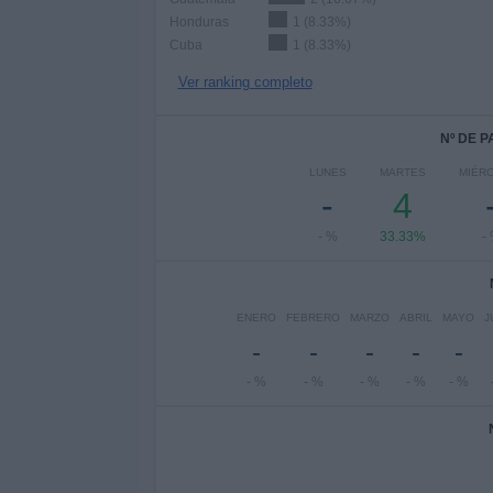
Honduras
1 (8.33%)
Cuba
1 (8.33%)
Ver ranking completo
Nº DE 
LUNES
MARTES
MIÉR
-
4
- %
33.33%
-
ENERO
FEBRERO
MARZO
ABRIL
MAYO
J
-
-
-
-
-
- %
- %
- %
- %
- %