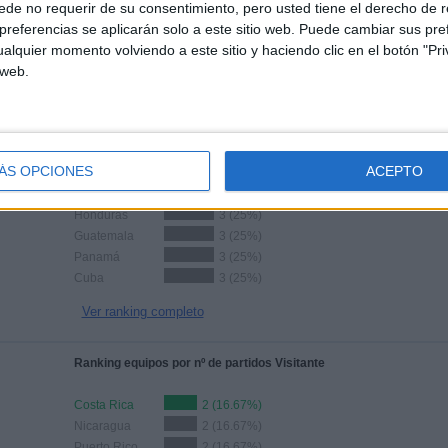
de no requerir de su consentimiento, pero usted tiene el derecho de r
referencias se aplicarán solo a este sitio web. Puede cambiar sus pref
TOTAL
TOTAL
alquier momento volviendo a este sitio y haciendo clic en el botón "Pri
8
1
 web.
Total equipos
CANALES
100%
Ranking equipos por nº de partidos en abierto
ÁS OPCIONES
ACEPTO
El Salvador
3 (25%)
Honduras
3 (25%)
Guatemala
3 (25%)
Panamá
3 (25%)
Cuba
3 (25%)
Ver ranking completo
Ranking equipos por nº de partidos Visitante
Costa Rica
2 (16.67%)
Nicaragua
2 (16.67%)
Puerto Rico
2 (16.67%)