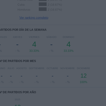
Cuba
2 (16.67%)
Honduras
2 (16.67%)
Ver ranking completo
PARTIDOS POR DÍA DE LA SEMANA
COLES
JUEVES
VIERNES
SÁBADO
DOMINGO
-
-
4
-
4
 %
- %
33.33%
- %
33.33%
Nº DE PARTIDOS POR MES
UNIO
JULIO
AGOSTO
SEPTIEMBRE
OCTUBRE
NOVIEMBRE
DICIEMBRE
-
-
-
-
-
-
12
- %
- %
- %
- %
- %
- %
100%
Nº DE PARTIDOS POR AÑO
2025