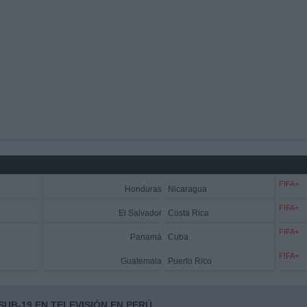
FIFA+
Honduras
Nicaragua
FIFA+
El Salvador
Costa Rica
FIFA+
Panamá
Cuba
FIFA+
Guatemala
Puerto Rico
UB-19 EN TELEVISIÓN EN PERÚ