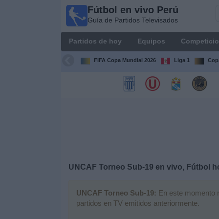
Fútbol en vivo Perú
Fútbol
Guía de Partidos Televisados
en vivo
Perú
Partidos de hoy
Equipos
Competici
Guía de
Partidos
FIFA Copa Mundial 2026
Liga 1
Copa
Televisados
Partidos
de
hoy
Equipos
Competiciones
UNCAF Torneo Sub-19 en vivo, Fútbol h
Canales
UNCAF Torneo Sub-19:
En este momento no 
partidos en TV emitidos anteriormente.
Otros