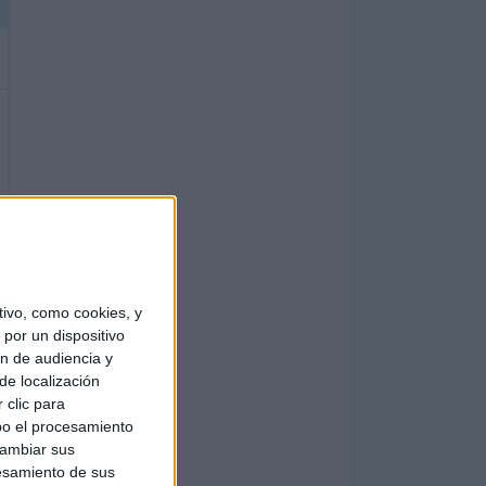
ivo, como cookies, y
por un dispositivo
ón de audiencia y
de localización
 clic para
bo el procesamiento
cambiar sus
esamiento de sus