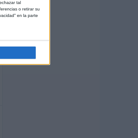
echazar tal
erencias o retirar su
vacidad" en la parte