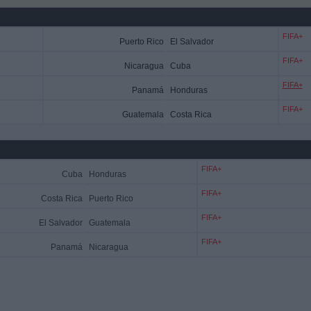
FIFA+
Puerto Rico
El Salvador
FIFA+
Nicaragua
Cuba
FIFA+
Panamá
Honduras
FIFA+
Guatemala
Costa Rica
FIFA+
Cuba
Honduras
FIFA+
Costa Rica
Puerto Rico
FIFA+
El Salvador
Guatemala
FIFA+
Panamá
Nicaragua