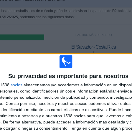
os datos estadísticos de cuándo y dónde se televisan los partidos de
Fútbol
de la
el
5/12/2025
, podemos dar los siguientes datos:
PARTIDO MÁS REPETIDO
El Salvador - Costa Rica
1
ÚLTIMO PARTIDO DE PAGO
Su privacidad es importante para nosotros
-
s 1538
socios
almacenamos y/o accedemos a información en un disposit
+
- por
sonales, como identificadores únicos e información estándar enviada 
ntenido personalizado, medición de publicidad y contenido, investigaci
os.
Con su permiso, nosotros y nuestros socios podemos utilizar datos 
identificación mediante las características de dispositivos. Puede hacer
MEDIA
DÍAS
TOTAL
1
238
1
ntimiento a nosotros y a nuestros 1538 socios para que llevemos a ca
. De forma alternativa, puede acceder a información más detallada y 
CANALES POR
SIN PARTIDO
CANALES TV
e otorgar o negar su consentimiento.
Tenga en cuenta que algún proc
PARTIDO
GRATUÍTO