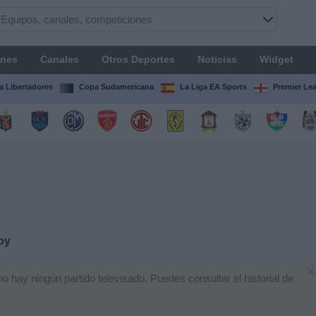
ones
Canales
Otros Deportes
Noticias
Widget
 Libertadores
Copa Sudamericana
La Liga EA Sports
Premier Le
oy
×
hay ningún partido televisado. Puedes consultar el historial de