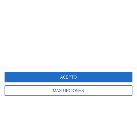
Bolívar SC
Dynamo Puerto
DAZN (Ver en directo)
14:30
Liga Futve 2
Mineros Guayana
Monagas SC B
DAZN (Ver en directo)
14:30
Liga Futve 2
ACEPTO
Ávila FC
MÁS OPCIONES
Aragua
DAZN (Ver en directo)
18:00
Liga Primera Nicaragua
San Marcos FC
UNAN Managua