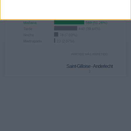
RANKING POR FRANJA HORARIA
Mañana
569 (51.26%)
Tarde
440 (39.64%)
Noche
78 (7.03%)
Madrugada
23 (2.07%)
PARTIDO MÁS REPETIDO
Saint-Gilloise - Anderlecht
3