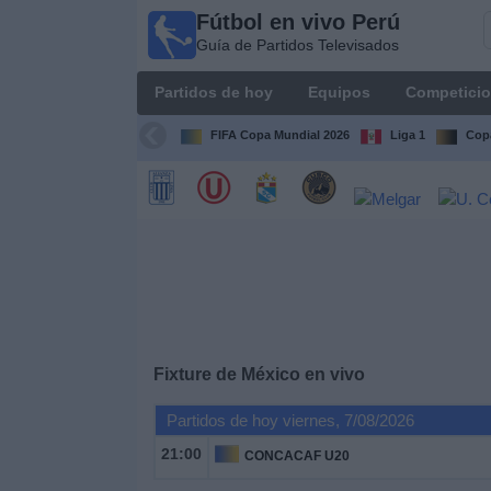
Fútbol en vivo Perú
Fútbol
Guía de Partidos Televisados
en vivo
Perú
Partidos de hoy
Equipos
Competici
Guía de
Partidos
FIFA Copa Mundial 2026
Liga 1
Copa
Televisados
Partidos
de
hoy
Equipos
Competiciones
Fixture de
México
en vivo
Partidos de hoy viernes, 7/08/2026
Canales
21:00
CONCACAF U20
Otros