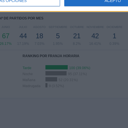
ÁS OPCIONES
ACEPTO
9%
13.28%
12.11%
18.75%
16.8%
Nº DE PARTIDOS POR MES
JUNIO
JULIO
AGOSTO
SEPTIEMBRE
OCTUBRE
NOVIEMBRE
DICIEMBRE
67
44
18
5
21
42
1
26.17%
17.19%
7.03%
1.95%
8.2%
16.41%
0.39%
RANKING POR FRANJA HORARIA
Tarde
100 (39.06%)
Noche
95 (37.11%)
Mañana
52 (20.31%)
Madrugada
9 (3.52%)