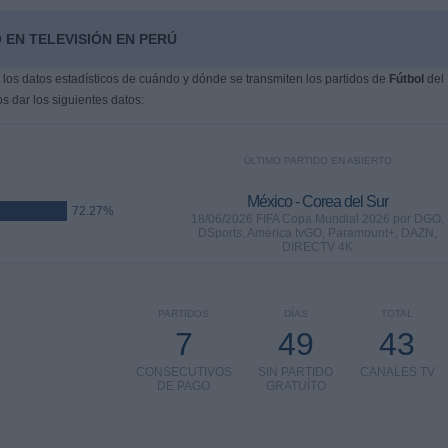
 EN TELEVISIÓN EN PERÚ
os datos estadísticos de cuándo y dónde se transmiten los partidos de
Fútbol
del
s dar los siguientes datos:
ÚLTIMO PARTIDO EN ABIERTO
México - Corea del Sur
72.27%
18/06/2026 FIFA Copa Mundial 2026 por DGO,
DSports, América tvGO, Paramount+, DAZN,
DIRECTV 4K
PARTIDOS
DÍAS
TOTAL
7
49
43
CONSECUTIVOS
SIN PARTIDO
CANALES TV
DE PAGO
GRATUÍTO