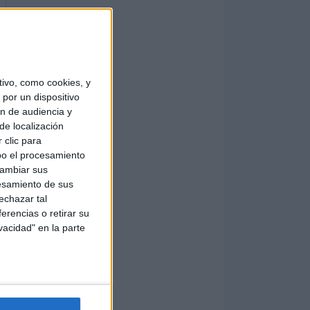
ivo, como cookies, y
por un dispositivo
ón de audiencia y
de localización
 clic para
bo el procesamiento
cambiar sus
esamiento de sus
echazar tal
erencias o retirar su
vacidad" en la parte