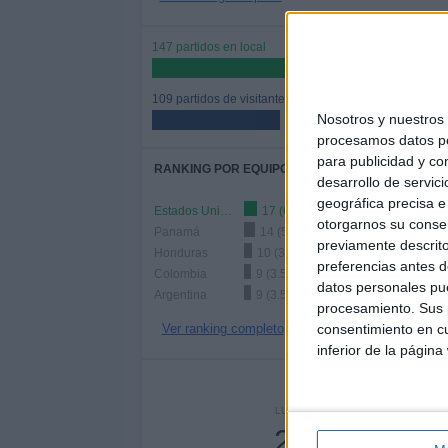
147 partidos en local
57.42%
109 partidos de visitante
Nosotros y nuestro
42.58%
procesamos datos per
para publicidad y co
RANKING POR EQUIPOS
desarrollo de servici
geográfica precisa e 
Estados Unidos
17 (6.64%)
otorgarnos su conse
Panamá
14 (5.47%)
previamente descrito
Honduras
10 (3.91%)
preferencias antes d
Colombia
9 (3.52%)
datos personales pue
Argentina
9 (3.52%)
procesamiento. Sus p
Ver ranking completo
consentimiento en cu
inferior de la página
Nº DE 
LUNES
MARTES
MIÉRC
24
32
4