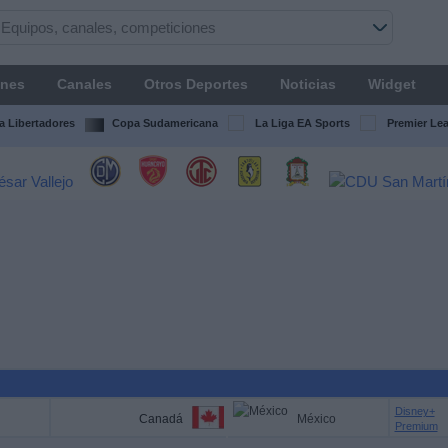
ones
Canales
Otros Deportes
Noticias
Widget
 Libertadores
Copa Sudamericana
La Liga EA Sports
Premier Le
Disney+
Canadá
México
Premium