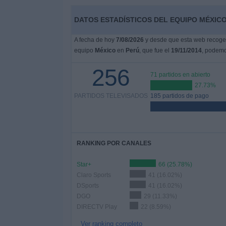
Deportes
DATOS ESTADÍSTICOS DEL EQUIPO MÉXICO
Noticias
A fecha de hoy
7/08/2026
y desde que esta web recoge l
equipo
México
en
Perú
, que fue el
19/11/2014
, podemo
Widget
256
71 partidos en abierto
27.73%
PARTIDOS TELEVISADOS
185 partidos de pago
RANKING POR CANALES
Star+
66 (25.78%)
Claro Sports
41 (16.02%)
DSports
41 (16.02%)
DGO
29 (11.33%)
DIRECTV Play
22 (8.59%)
Ver ranking completo