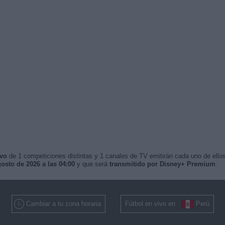
ivo
de 1 competiciones distintas y 1 canales de TV emitirán cada uno de ellos
osto de 2026 a las 04:00
y que será
transmitido por Disney+ Premium
.
Cambiar a tu zona horaria
Fútbol en vivo en
Perú