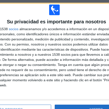
TOTAL
MÁXIMO
TOTAL
30
17
73
Su privacidad es importante para nosotros
COMPETICIONES
VS Estados
RIVALES
s 1538
socios
almacenamos y/o accedemos a información en un disposit
Unidos
sonales, como identificadores únicos e información estándar enviada 
ntenido personalizado, medición de publicidad y contenido, investigaci
RANKING POR COMPETICIONES
os.
Con su permiso, nosotros y nuestros socios podemos utilizar datos 
identificación mediante las características de dispositivos. Puede hacer
Maurice Revello Tournament
28 (10.94%)
ntimiento a nosotros y a nuestros 1538 socios para que llevemos a ca
FIFA Copa Mundial 2026
21 (8.2%)
. De forma alternativa, puede acceder a información más detallada y 
Juegos Panamericanos
19 (7.42%)
e otorgar o negar su consentimiento.
Tenga en cuenta que algún proc
CONCACAF U20
17 (6.64%)
de no requerir de su consentimiento, pero usted tiene el derecho de r
CONCACAF Copa Oro
17 (6.64%)
referencias se aplicarán solo a este sitio web. Puede cambiar sus pref
alquier momento volviendo a este sitio y haciendo clic en el botón "Pri
Ver ranking completo
 web.
PARTIDOS POR DÍA DE LA SEMANA
OLES
JUEVES
VIERNES
SÁBADO
DOMINGO
4
34
31
48
43