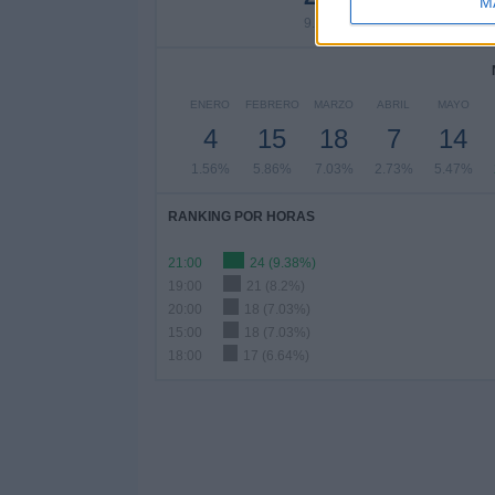
M
9.38%
12.5%
17.1
ENERO
FEBRERO
MARZO
ABRIL
MAYO
4
15
18
7
14
1.56%
5.86%
7.03%
2.73%
5.47%
RANKING POR HORAS
21:00
24 (9.38%)
19:00
21 (8.2%)
20:00
18 (7.03%)
15:00
18 (7.03%)
18:00
17 (6.64%)