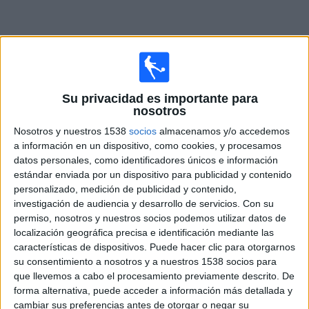
Deportes
Noticias
Widget
Su privacidad es importante para
nosotros
Nosotros y nuestros 1538
socios
almacenamos y/o accedemos
a información en un dispositivo, como cookies, y procesamos
datos personales, como identificadores únicos e información
estándar enviada por un dispositivo para publicidad y contenido
personalizado, medición de publicidad y contenido,
Los futbolistas costarricenses más
investigación de audiencia y desarrollo de servicios.
Con su
importantes de la historia
permiso, nosotros y nuestros socios podemos utilizar datos de
localización geográfica precisa e identificación mediante las
características de dispositivos. Puede hacer clic para otorgarnos
su consentimiento a nosotros y a nuestros 1538 socios para
que llevemos a cabo el procesamiento previamente descrito. De
por
Wosti
-
28/11/2025 07:01
forma alternativa, puede acceder a información más detallada y
cambiar sus preferencias antes de otorgar o negar su
Costa Rica, país con una enorme pasión futbolera, ha