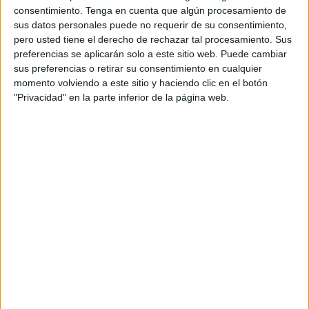
consentimiento.
Tenga en cuenta que algún procesamiento de
producido jugadores que dejaron huella tanto en selecciones
sus datos personales puede no requerir de su consentimiento,
como en clubes internacionales. La próxima vez que juegue
pero usted tiene el derecho de rechazar tal procesamiento. Sus
un partido algún destacado futbolista de esta parte del
preferencias se aplicarán solo a este sitio web. Puede cambiar
mundo,
apostá online en el sitio web oficial de 1xBet
, que
sus preferencias o retirar su consentimiento en cualquier
ofrece excelentes cuotas.
momento volviendo a este sitio y haciendo clic en el botón
"Privacidad" en la parte inferior de la página web.
En la cima de esa lista aparece Keylor Navas. Él es un
portero de clase mundial que brilló en Real Madrid con 3
títulos de Champions League y fue pieza clave en la histórica
participación de Costa Rica en el Mundial 2014. En general,
él ha destacado por 3 aspectos:
habilidad;
trayectoria;
y liderazgo.
Y hablando del Real Madrid,
apostá online
hoy mismo
en el