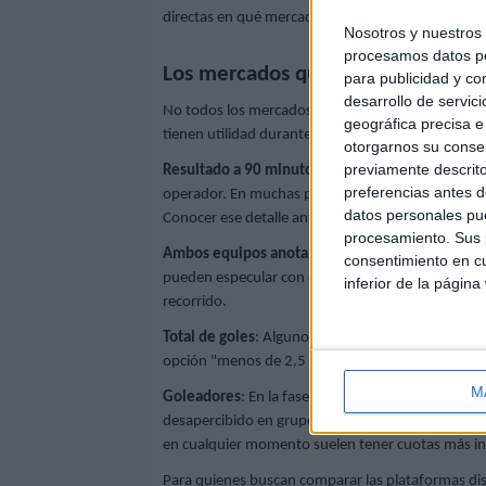
directas en qué mercados elegir y cómo interpreta
Nosotros y nuestro
procesamos datos per
Los mercados que cobran más senti
para publicidad y co
desarrollo de servici
No todos los mercados responden igual cuando el 
geográfica precisa e 
tienen utilidad durante los grupos pierden parte de
otorgarnos su conse
previamente descrito
Resultado a 90 minutos (1X2)
: El mercado clásico
preferencias antes d
operador. En muchas plataformas, este mercado cier
datos personales pue
Conocer ese detalle antes de confirmar un boleto
procesamiento. Sus p
Ambos equipos anotan
: Este mercado funciona b
consentimiento en cu
pueden especular con el marcador. En cruces donde
inferior de la página
recorrido.
Total de goles
: Algunos cruces eliminatorios acab
opción "menos de 2,5 goles" cobra sentido en par
M
Goleadores
: En la fase eliminatoria, los entrena
desapercibido en grupos puede aparecer cuando e
en cualquier momento suelen tener cuotas más inte
Para quienes buscan comparar las plataformas dispo