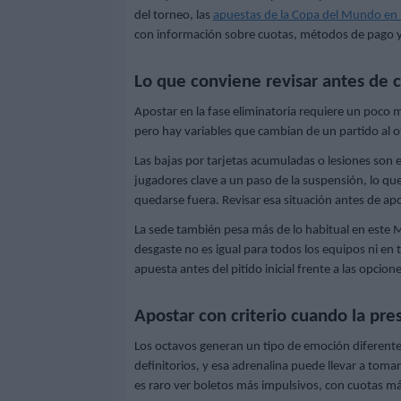
del torneo, las 
apuestas de la Copa del Mundo en
con información sobre cuotas, métodos de pago y 
Lo que conviene revisar antes de 
Apostar en la fase eliminatoria requiere un poco m
pero hay variables que cambian de un partido al ot
Las bajas por tarjetas acumuladas o lesiones son e
jugadores clave a un paso de la suspensión, lo que
quedarse fuera. Revisar esa situación antes de 
La sede también pesa más de lo habitual en este Mun
desgaste no es igual para todos los equipos ni en 
apuesta antes del pitido inicial frente a las opcio
Apostar con criterio cuando la pre
Los octavos generan un tipo de emoción diferente
definitorios, y esa adrenalina puede llevar a tomar
es raro ver boletos más impulsivos, con cuotas má