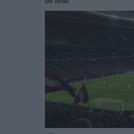
de final
Deportes
Noticias
Widget