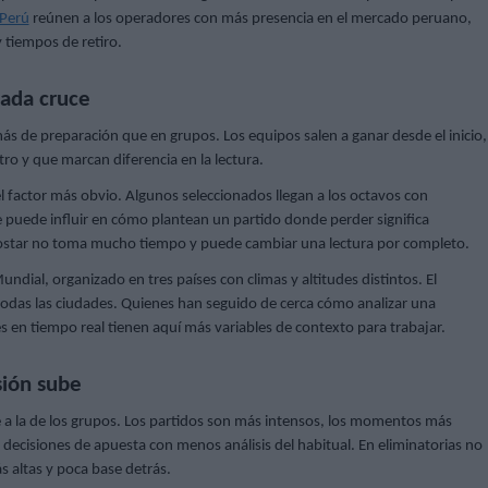
 Perú
 reúnen a los operadores con más presencia en el mercado peruano, 
tiempos de retiro.
cada cruce
ás de preparación que en grupos. Los equipos salen a ganar desde el inicio, 
ro y que marcan diferencia en la lectura.
l factor más obvio. Algunos seleccionados llegan a los octavos con 
 puede influir en cómo plantean un partido donde perder significa 
apostar no toma mucho tiempo y puede cambiar una lectura por completo.
dial, organizado en tres países con climas y altitudes distintos. El 
todas las ciudades. Quienes han seguido de cerca cómo analizar una 
nes en tiempo real tienen aquí más variables de contexto para trabajar.
sión sube
 a la de los grupos. Los partidos son más intensos, los momentos más 
 decisiones de apuesta con menos análisis del habitual. En eliminatorias no 
s altas y poca base detrás.