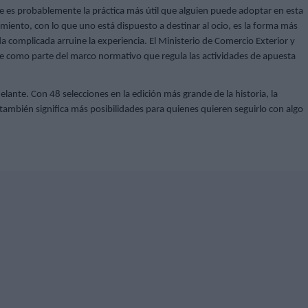
nte es probablemente la práctica más útil que alguien puede adoptar en esta 
iento, con lo que uno está dispuesto a destinar al ocio, es la forma más 
a complicada arruine la experiencia. El Ministerio de Comercio Exterior y 
 como parte del marco normativo que regula las actividades de apuesta 
ante. Con 48 selecciones en la edición más grande de la historia, la 
 también significa más posibilidades para quienes quieren seguirlo con algo 