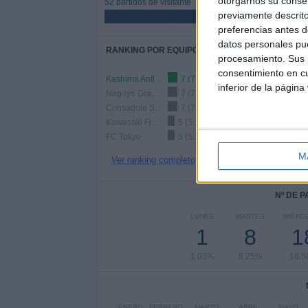
otorgarnos su conse
52 partidos de visitante
previamente descrito
53.61%
preferencias antes d
datos personales pue
RANKING POR EQUIPOS
procesamiento. Sus p
consentimiento en cu
Kashima Antlers
7 (7.22%)
inferior de la página
Nagoya Grampus
7 (7.22%)
Consadole Sapporo
7 (7.22%)
Kawasaki Frontale
5 (5.15%)
FC Tokyo
5 (5.15%)
M
Ver ranking completo
Nº DE 
LUNES
MARTES
MIÉRC
1
8
1
1.03%
8.25%
18.
ENERO
FEBRERO
MARZO
ABRIL
MAYO