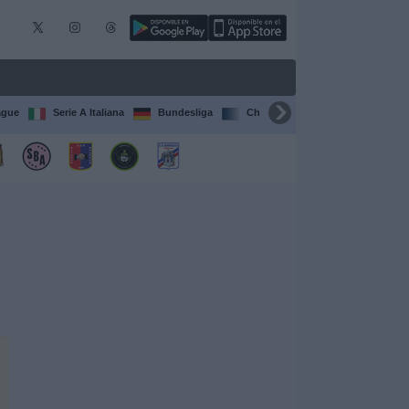
ague
Serie A Italiana
Bundesliga
Champions League
Francia