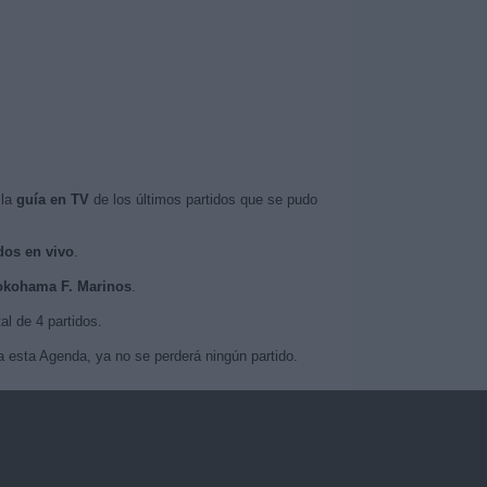
 la
guía en TV
de los últimos partidos que se pudo
dos en vivo
.
Yokohama F. Marinos
.
l de 4 partidos.
 esta Agenda, ya no se perderá ningún partido.