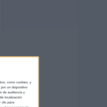
ivo, como cookies, y
por un dispositivo
ón de audiencia y
de localización
 clic para