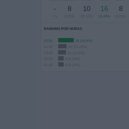
-
8
10
16
8
- %
8.25%
10.31%
16.49%
8.25%
RANKING POR HORAS
05:00
26 (26.8%)
04:00
14 (14.43%)
23:00
13 (13.4%)
00:00
9 (9.28%)
01:00
9 (9.28%)