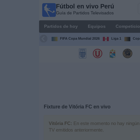
Fútbol en vivo Perú
Fútbol
Guía de Partidos Televisados
en vivo
Perú
Partidos de hoy
Equipos
Competici
Guía de
Partidos
FIFA Copa Mundial 2026
Liga 1
Copa
Televisados
Partidos
de
hoy
Equipos
Competiciones
Fixture de
Vitória FC
en vivo
Canales
Vitória FC:
En este momento no hay ningún pa
TV emitidos anteriormente.
Otros