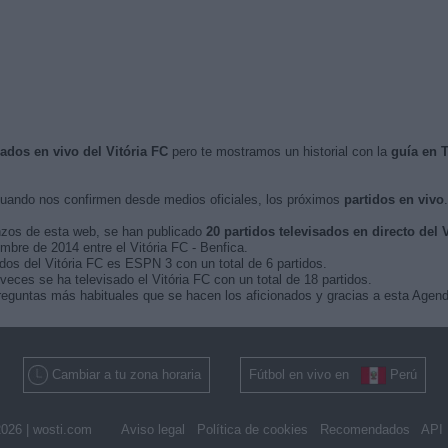
sados en vivo del Vitória FC
pero te mostramos un historial con la
guía en 
uando nos confirmen desde medios oficiales, los próximos
partidos en vivo
.
nzos de esta web, se han publicado
20 partidos televisados en directo del 
embre de 2014 entre el Vitória FC - Benfica.
idos del Vitória FC es ESPN 3 con un total de 6 partidos.
eces se ha televisado el Vitória FC con un total de 18 partidos.
eguntas más habituales que se hacen los aficionados y gracias a esta Agenda
Cambiar a tu zona horaria
Fútbol en vivo en
Perú
026 |
wosti.com
Aviso legal
Política de cookies
Recomendados
API