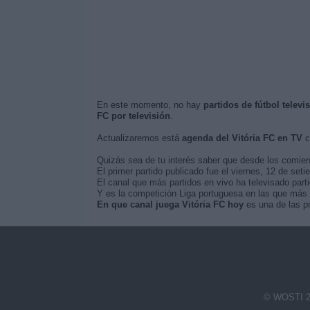
En este momento, no hay
partidos de fútbol televi
FC por televisión
.
Actualizaremos está
agenda del Vitória FC en TV
c
Quizás sea de tu interés saber que desde los comie
El primer partido publicado fue el viernes, 12 de seti
El canal que más partidos en vivo ha televisado part
Y es la competición Liga portuguesa en las que más v
En que canal juega Vitória FC hoy
es una de las pr
© WOSTI 2