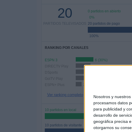
20
0 partidos en abierto
0%
PARTIDOS TELEVISADOS
20 partidos de pago
100%
RANKING POR CANALES
ESPN 3
6 (30%)
DIRECTV Play
5 (25%)
DSports
4 (20%)
GolTV Play
3 (15%)
ESPN+ Plus
2 (10%)
Ver ranking completo
Nosotros y nuestro
procesamos datos per
para publicidad y co
10 partidos en local
desarrollo de servici
50%
geográfica precisa e 
10 partidos de visitante
otorgarnos su conse
50%