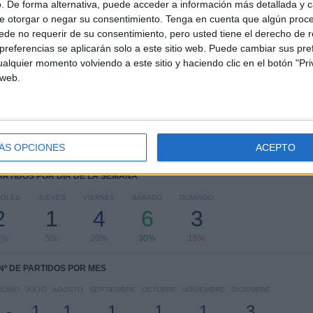
. De forma alternativa, puede acceder a información más detallada y 
e otorgar o negar su consentimiento.
Tenga en cuenta que algún proc
RANKING POR COMPETICIONES
de no requerir de su consentimiento, pero usted tiene el derecho de r
referencias se aplicarán solo a este sitio web. Puede cambiar sus pref
Liga portuguesa
18 (90%)
alquier momento volviendo a este sitio y haciendo clic en el botón "Pri
Copa de Portugal
2 (10%)
 web.
Ver ranking completo
ÁS OPCIONES
ACEPTO
PARTIDOS POR DÍA DE LA SEMANA
COLES
JUEVES
VIERNES
SÁBADO
DOMINGO
2
1
4
6
3
0%
5%
20%
30%
15%
Nº DE PARTIDOS POR MES
JUNIO
JULIO
AGOSTO
SEPTIEMBRE
OCTUBRE
NOVIEMBRE
DICIEMBRE
-
1
1
1
1
1
3