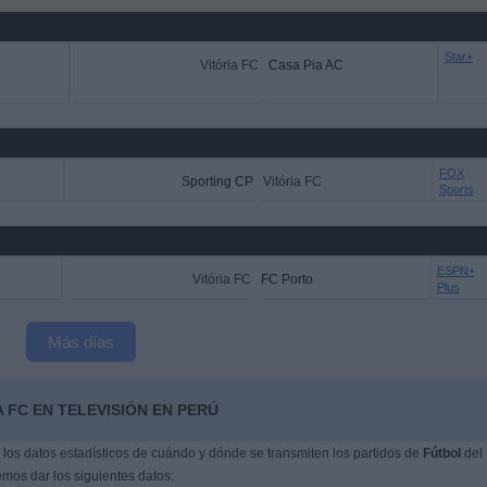
Star+
Vitória FC
Casa Pia AC
FOX
Sporting CP
Vitória FC
Sports
ESPN+
Vitória FC
FC Porto
Plus
Más días
 FC EN TELEVISIÓN EN PERÚ
os datos estadísticos de cuándo y dónde se transmiten los partidos de
Fútbol
del
emos dar los siguientes datos: