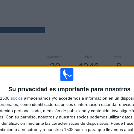
PARTIDOS
DÍAS
TOTAL
20
4346
8
CONSECUTIVOS
SIN PARTIDO
CANALES TV
DE PAGO
GRATUÍTO
Su privacidad es importante para nosotros
s 1538
socios
almacenamos y/o accedemos a información en un disposit
sonales, como identificadores únicos e información estándar enviada 
ntenido personalizado, medición de publicidad y contenido, investigaci
TOTAL
MÁXIMO
TOTAL
os.
Con su permiso, nosotros y nuestros socios podemos utilizar datos 
2
6
8
identificación mediante las características de dispositivos. Puede hacer
ntimiento a nosotros y a nuestros 1538 socios para que llevemos a ca
COMPETICIONES
VS Sporting CP
RIVALES