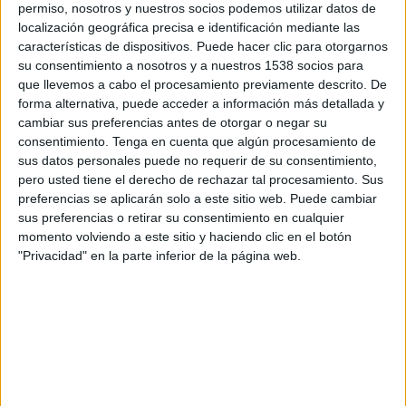
Lunes, 31/08/2026
permiso, nosotros y nuestros socios podemos utilizar datos de
localización geográfica precisa e identificación mediante las
11:30
Serie A Italiana
características de dispositivos. Puede hacer clic para otorgarnos
su consentimiento a nosotros y a nuestros 1538 socios para
US Lecce
que llevemos a cabo el procesamiento previamente descrito. De
AS Roma
forma alternativa, puede acceder a información más detallada y
cambiar sus preferencias antes de otorgar o negar su
consentimiento.
Tenga en cuenta que algún procesamiento de
Disney+ Premium
sus datos personales puede no requerir de su consentimiento,
pero usted tiene el derecho de rechazar tal procesamiento. Sus
Lunes, 7/09/2026
preferencias se aplicarán solo a este sitio web. Puede cambiar
sus preferencias o retirar su consentimiento en cualquier
11:30
Serie A Italiana
momento volviendo a este sitio y haciendo clic en el botón
Cagliari
"Privacidad" en la parte inferior de la página web.
US Lecce
Disney+ Premium
Más días