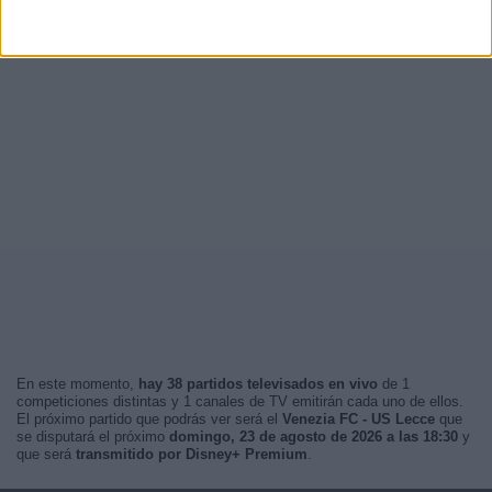
En este momento,
hay 38 partidos televisados en vivo
de 1
competiciones distintas y 1 canales de TV emitirán cada uno de ellos.
El próximo partido que podrás ver será el
Venezia FC - US Lecce
que
se disputará el próximo
domingo, 23 de agosto de 2026 a las 18:30
y
que será
transmitido por Disney+ Premium
.