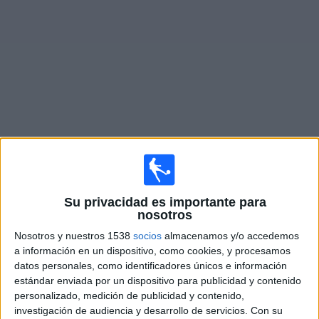
Deportes
Noticias
Widget
Fixture de
US Lecce
en vivo
Domingo, 23/08/2026
11:30
Serie A Italiana
Su privacidad es importante para
nosotros
Venezia FC
Nosotros y nuestros 1538
socios
almacenamos y/o accedemos
US Lecce
a información en un dispositivo, como cookies, y procesamos
datos personales, como identificadores únicos e información
estándar enviada por un dispositivo para publicidad y contenido
Disney+ Premium
personalizado, medición de publicidad y contenido,
investigación de audiencia y desarrollo de servicios.
Con su