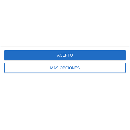
RANKING POR EQUIPOS
AC Milan
11 (6.75%)
Napoli
10 (6.13%)
Juventus
9 (5.52%)
AS Roma
9 (5.52%)
Inter Milan
8 (4.91%)
Ver ranking completo
ACEPTO
RANKING POR COMPETICIONES
MÁS OPCIONES
Serie A Italiana
130 (79.75%)
Serie B Italiana
28 (17.18%)
Coppa Italia
5 (3.07%)
Ver ranking completo
Nº DE PARTIDOS POR DÍA DE LA SEMANA
LUNES
MARTES
MIÉRCOLES
JUEVES
VIERNES