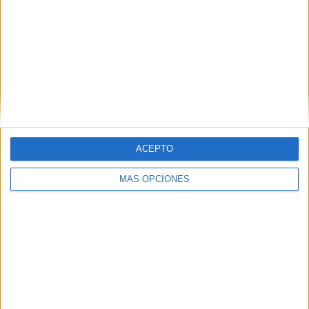
1 partidos en local
20%
4 partidos de visitante
80%
TOTAL
MÁXIMO
TOTAL
1
1
5
COMPETICIONES
VS
RIVALES
Civitanovese
Academy
ACEPTO
RANKING POR EQUIPOS
MÁS OPCIONES
Civitanovese Academy
1 (20%)
Slavia Praha Academy
1 (20%)
Fiorentina Academy
1 (20%)
FC Vigor Senigallia Academy
1 (20%)
ASD Sangiovannese Academy
1 (20%)
Ver ranking completo