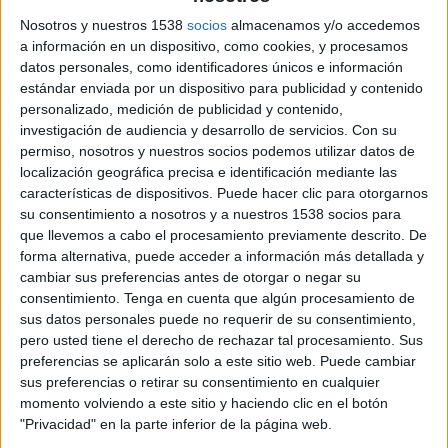
Terranuova Traiana Academy
Nosotros y nuestros 1538
socios
almacenamos y/o accedemos
FIFA+
a información en un dispositivo, como cookies, y procesamos
datos personales, como identificadores únicos e información
Sábado, 7/09/2024
estándar enviada por un dispositivo para publicidad y contenido
personalizado, medición de publicidad y contenido,
04:00
Memorial Paolo Rossi
investigación de audiencia y desarrollo de servicios.
Con su
permiso, nosotros y nuestros socios podemos utilizar datos de
Fiorentina Academy
localización geográfica precisa e identificación mediante las
Terranuova Traiana Academy
características de dispositivos. Puede hacer clic para otorgarnos
FIFA+
su consentimiento a nosotros y a nuestros 1538 socios para
que llevemos a cabo el procesamiento previamente descrito. De
09:00
Memorial Paolo Rossi
forma alternativa, puede acceder a información más detallada y
cambiar sus preferencias antes de otorgar o negar su
Terranuova Traiana Academy
consentimiento.
Tenga en cuenta que algún procesamiento de
ASD Sangiovannese Academy
sus datos personales puede no requerir de su consentimiento,
FIFA+
pero usted tiene el derecho de rechazar tal procesamiento. Sus
preferencias se aplicarán solo a este sitio web. Puede cambiar
Viernes, 6/09/2024
sus preferencias o retirar su consentimiento en cualquier
momento volviendo a este sitio y haciendo clic en el botón
02:30
Memorial Paolo Rossi
"Privacidad" en la parte inferior de la página web.