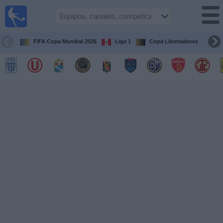
Fútbol
en vivo
Perú
FIFA Copa Mundial 2026
Liga 1
Copa Libertadores
Co
Guía de
Partidos
Televisados
Partidos
de
hoy
Equipos
Competiciones
Canales
Otros