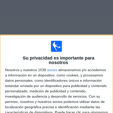
Deportes
Noticias
Widget
Fixture de
South Shields
en vivo
Su privacidad es importante para
nosotros
Sábado, 8/08/2026
Nosotros y nuestros 1538
socios
almacenamos y/o accedemos
09:00
National League North
a información en un dispositivo, como cookies, y procesamos
datos personales, como identificadores únicos e información
Scarborough Athletic
estándar enviada por un dispositivo para publicidad y contenido
South Shields
personalizado, medición de publicidad y contenido,
DAZN (Ver en directo)
investigación de audiencia y desarrollo de servicios.
Con su
permiso, nosotros y nuestros socios podemos utilizar datos de
localización geográfica precisa e identificación mediante las
Martes, 18/08/2026
características de dispositivos. Puede hacer clic para otorgarnos