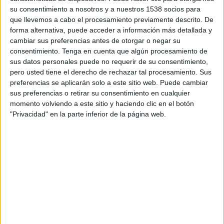
13:45
National League North
su consentimiento a nosotros y a nuestros 1538 socios para
que llevemos a cabo el procesamiento previamente descrito. De
Morecambe
forma alternativa, puede acceder a información más detallada y
South Shields
cambiar sus preferencias antes de otorgar o negar su
consentimiento.
Tenga en cuenta que algún procesamiento de
DAZN (Ver en directo)
sus datos personales puede no requerir de su consentimiento,
pero usted tiene el derecho de rechazar tal procesamiento. Sus
preferencias se aplicarán solo a este sitio web. Puede cambiar
DATOS ESTADÍSTICOS DEL EQUIPO SOUTH SHIELDS EN
sus preferencias o retirar su consentimiento en cualquier
TELEVISIÓN EN PERÚ
momento volviendo a este sitio y haciendo clic en el botón
"Privacidad" en la parte inferior de la página web.
A fecha de hoy
6/08/2026
y desde que esta web recoge los datos
estadísticos de cuándo y dónde se transmiten los partidos de
Fútbol
del
equipo
South Shields
en
Perú
, que fue el
5/11/2022
, podemos dar los
siguientes datos:
8
PARTIDOS TELEVISADOS
0 partidos en abierto
0%