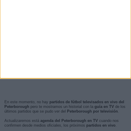
En este momento, no hay
partidos de fútbol televisados en vivo del
Peterborough
pero te mostramos un historial con la
guía en TV
de los
últimos partidos que se pudo ver del
Peterborough por televisión
.
Actualizaremos está
agenda del Peterborough en TV
cuando nos
confirmen desde medios oficiales, los próximos
partidos en vivo
.