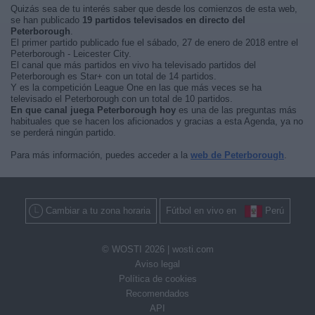
Quizás sea de tu interés saber que desde los comienzos de esta web,
se han publicado
19 partidos televisados en directo del
Peterborough
.
El primer partido publicado fue el sábado, 27 de enero de 2018 entre el
Peterborough - Leicester City.
El canal que más partidos en vivo ha televisado partidos del
Peterborough es Star+ con un total de 14 partidos.
Y es la competición League One en las que más veces se ha
televisado el Peterborough con un total de 10 partidos.
En que canal juega Peterborough hoy
es una de las preguntas más
habituales que se hacen los aficionados y gracias a esta Agenda, ya no
se perderá ningún partido.
Para más información, puedes acceder a la
web de Peterborough
.
Cambiar a tu zona horaria
Fútbol en vivo en
Perú
© WOSTI 2026 |
wosti.com
Aviso legal
Política de cookies
Recomendados
API