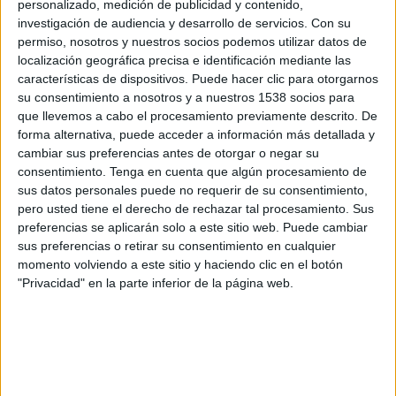
personalizado, medición de publicidad y contenido,
Oxford Utd.
investigación de audiencia y desarrollo de servicios.
Con su
Star+
permiso, nosotros y nuestros socios podemos utilizar datos de
localización geográfica precisa e identificación mediante las
Sábado, 4/05/2024
características de dispositivos. Puede hacer clic para otorgarnos
su consentimiento a nosotros y a nuestros 1538 socios para
13:45
League One
que llevemos a cabo el procesamiento previamente descrito. De
forma alternativa, puede acceder a información más detallada y
Oxford Utd.
cambiar sus preferencias antes de otorgar o negar su
Peterborough
consentimiento.
Tenga en cuenta que algún procesamiento de
Star+
sus datos personales puede no requerir de su consentimiento,
pero usted tiene el derecho de rechazar tal procesamiento. Sus
preferencias se aplicarán solo a este sitio web. Puede cambiar
Domingo, 7/04/2024
sus preferencias o retirar su consentimiento en cualquier
10:30
EFL Trophy
momento volviendo a este sitio y haciendo clic en el botón
"Privacidad" en la parte inferior de la página web.
Peterborough
Wycombe
Star+
Más días