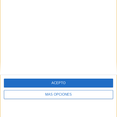
Port Vale
2 (10.53%)
Sheffield Wednesday
2 (10.53%)
Derby County
2 (10.53%)
Oxford Utd.
2 (10.53%)
Salford City
1 (5.26%)
Ver ranking completo
RANKING POR COMPETICIONES
League One
10 (52.63%)
FA Cup
4 (21.05%)
Championship
3 (15.79%)
EFL Trophy
2 (10.53%)
ACEPTO
Ver ranking completo
MÁS OPCIONES
Nº DE PARTIDOS POR DÍA DE LA SEMANA
LUNES
MARTES
MIÉRCOLES
JUEVES
VIERNES