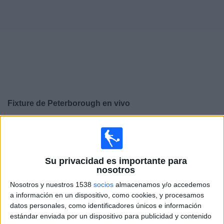
Deportes
Noticias
Widget
Fixture de
Peterborough
en vivo
×
Peterborough:
En este momento no hay ningún partido
televisado. Puedes consultar el historial de partidos en
TV emitidos anteriormente.
Su privacidad es importante para
nosotros
Miércoles, 8/05/2024
Nosotros y nuestros 1538
socios
almacenamos y/o accedemos
a información en un dispositivo, como cookies, y procesamos
14:00
League One
datos personales, como identificadores únicos e información
Peterborough
estándar enviada por un dispositivo para publicidad y contenido