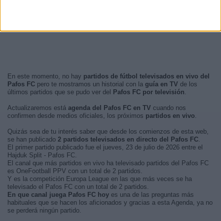
En este momento, no hay
partidos de fútbol televisados en vivo del
Pafos FC
pero te mostramos un historial con la
guía en TV
de los
últimos partidos que se pudo ver del
Pafos FC por televisión
.
Actualizaremos está
agenda del Pafos FC en TV
cuando nos
confirmen desde medios oficiales, los próximos
partidos en vivo
.
Quizás sea de tu interés saber que desde los comienzos de esta web,
se han publicado
2 partidos televisados en directo del Pafos FC
.
El primer partido publicado fue el jueves, 23 de julio de 2026 entre el
Hajduk Split - Pafos FC.
El canal que más partidos en vivo ha televisado partidos del Pafos FC
es OneFootball PPV con un total de 2 partidos.
Y es la competición Europa League en las que más veces se ha
televisado el Pafos FC con un total de 2 partidos.
En que canal juega Pafos FC hoy
es una de las preguntas más
habituales que se hacen los aficionados y gracias a esta Agenda, ya no
se perderá ningún partido.