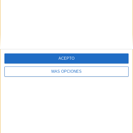
Juventus
1 (8.33%)
Ver ranking completo
RANKING POR COMPETICIONES
Champions League
10 (83.33%)
Europa League
2 (16.67%)
Ver ranking completo
ACEPTO
MÁS OPCIONES
Nº DE PARTIDOS POR DÍA DE LA SEMANA
LUNES
MARTES
MIÉRCOLES
JUEVES
VIERNES
-
5
5
2
-
- %
41.67%
41.67%
16.67%
- %
SÁBADO
DOMINGO
-
-
- %
- %