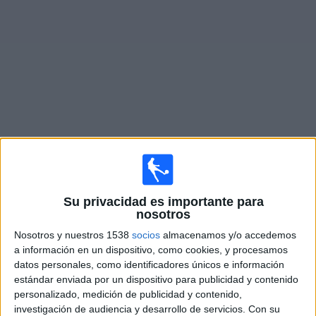
Deportes
Noticias
Widget
Fixture de
Pafos FC
en vivo
×
Pafos FC:
En este momento no hay ningún partido
televisado. Puedes consultar el historial de partidos en
Su privacidad es importante para
TV emitidos anteriormente.
nosotros
Nosotros y nuestros 1538
socios
almacenamos y/o accedemos
a información en un dispositivo, como cookies, y procesamos
Jueves, 30/07/2026
datos personales, como identificadores únicos e información
12:00
Europa League
estándar enviada por un dispositivo para publicidad y contenido
2ª Ronda Clasificación
personalizado, medición de publicidad y contenido,
investigación de audiencia y desarrollo de servicios.
Con su