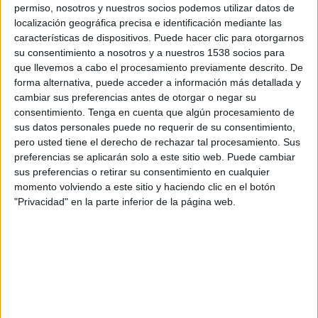
permiso, nosotros y nuestros socios podemos utilizar datos de
Pafos FC
localización geográfica precisa e identificación mediante las
Hajduk Split
características de dispositivos. Puede hacer clic para otorgarnos
OneFootball PPV
su consentimiento a nosotros y a nuestros 1538 socios para
que llevemos a cabo el procesamiento previamente descrito. De
Jueves, 23/07/2026
forma alternativa, puede acceder a información más detallada y
cambiar sus preferencias antes de otorgar o negar su
12:00
Europa League
consentimiento.
Tenga en cuenta que algún procesamiento de
2ª Ronda Clasificación
sus datos personales puede no requerir de su consentimiento,
pero usted tiene el derecho de rechazar tal procesamiento. Sus
Hajduk Split
preferencias se aplicarán solo a este sitio web. Puede cambiar
sus preferencias o retirar su consentimiento en cualquier
Pafos FC
momento volviendo a este sitio y haciendo clic en el botón
OneFootball PPV
"Privacidad" en la parte inferior de la página web.
DATOS ESTADÍSTICOS DEL EQUIPO PAFOS FC EN
TELEVISIÓN EN PERÚ
A fecha de hoy
8/08/2026
y desde que esta web recoge los datos
estadísticos de cuándo y dónde se transmiten los partidos de
Fútbol
del
equipo
Pafos FC
en
Perú
, que fue el
22/07/2025
, podemos dar los