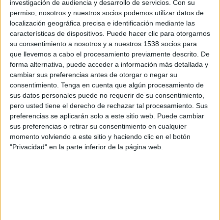
investigación de audiencia y desarrollo de servicios.
Con su
permiso, nosotros y nuestros socios podemos utilizar datos de
08:00
UEFA Nations League
localización geográfica precisa e identificación mediante las
Fase de grupos
características de dispositivos. Puede hacer clic para otorgarnos
su consentimiento a nosotros y a nuestros 1538 socios para
Lituania
que llevemos a cabo el procesamiento previamente descrito. De
Azerbaiyán
forma alternativa, puede acceder a información más detallada y
Canal por confirmar
cambiar sus preferencias antes de otorgar o negar su
consentimiento.
Tenga en cuenta que algún procesamiento de
sus datos personales puede no requerir de su consentimiento,
Domingo, 4/10/2026
pero usted tiene el derecho de rechazar tal procesamiento. Sus
09:00
UEFA Nations League
preferencias se aplicarán solo a este sitio web. Puede cambiar
Fase de grupos
sus preferencias o retirar su consentimiento en cualquier
momento volviendo a este sitio y haciendo clic en el botón
Azerbaiyán
"Privacidad" en la parte inferior de la página web.
Lituania
Canal por confirmar
Más días