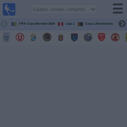
Fútbol
en vivo
Perú
FIFA Copa Mundial 2026
Liga 1
Copa Libertadores
Co
Guía de
Partidos
Televisados
Partidos
de
hoy
Equipos
Competiciones
Canales
Otros