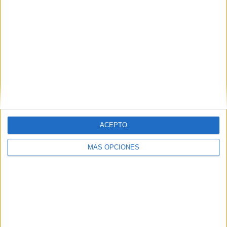
8
4
26
COMPETICIONES
VS Serbia
RIVALES
RANKING POR EQUIPOS
Serbia
4 (8.7%)
Italia
3 (6.52%)
Chipre
3 (6.52%)
Inglaterra
2 (4.35%)
Albania
2 (4.35%)
Ver ranking completo
ACEPTO
RANKING POR COMPETICIONES
MÁS OPCIONES
UEFA Nations League
13 (28.26%)
FIFA Copa Mundial 2026
12 (26.09%)
Eurocopa 2028
9 (19.57%)
Amistoso
5 (10.87%)
Europeo Sub-19 Femenino
3 (6.52%)
Ver ranking completo