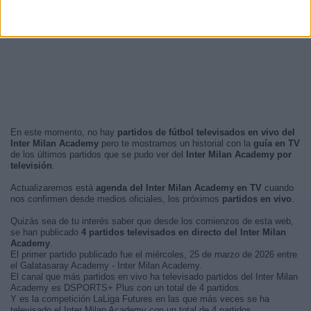
En este momento, no hay
partidos de fútbol televisados en vivo del
Inter Milan Academy
pero te mostramos un historial con la
guía en TV
de los últimos partidos que se pudo ver del
Inter Milan Academy por
televisión
.
Actualizaremos está
agenda del Inter Milan Academy en TV
cuando
nos confirmen desde medios oficiales, los próximos
partidos en vivo
.
Quizás sea de tu interés saber que desde los comienzos de esta web,
se han publicado
4 partidos televisados en directo del Inter Milan
Academy
.
El primer partido publicado fue el miércoles, 25 de marzo de 2026 entre
el Galatasaray Academy - Inter Milan Academy.
El canal que más partidos en vivo ha televisado partidos del Inter Milan
Academy es DSPORTS+ Plus con un total de 4 partidos.
Y es la competición LaLiga Futures en las que más veces se ha
televisado el Inter Milan Academy con un total de 4 partidos.