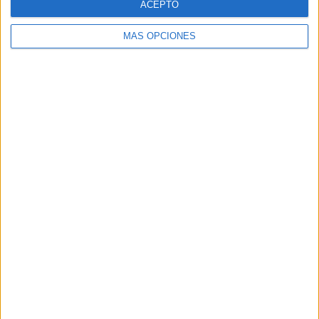
ACEPTO
Ver ranking completo
MÁS OPCIONES
RANKING POR COMPETICIONES
UEFA Youth League
11 (68.75%)
LaLiga Futures
4 (25%)
Messi Cup
1 (6.25%)
Ver ranking completo
Nº DE PARTIDOS POR DÍA DE LA SEMANA
LUNES
MARTES
MIÉRCOLES
JUEVES
VIERNES
-
7
6
2
1
- %
43.75%
37.5%
12.5%
6.25%
SÁBADO
DOMINGO
-
-
- %
- %