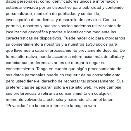
Arsenal Academy
datos personales, como identificadores únicos e información
estándar enviada por un dispositivo para publicidad y contenido
Inter Milan Academy
personalizado, medición de publicidad y contenido,
DSPORTS+ Plus (613/1613)
DGO
investigación de audiencia y desarrollo de servicios.
Con su
permiso, nosotros y nuestros socios podemos utilizar datos de
Jueves, 26/03/2026
localización geográfica precisa e identificación mediante las
características de dispositivos. Puede hacer clic para otorgarnos
03:30
LaLiga Futures
su consentimiento a nosotros y a nuestros 1538 socios para
Fase de grupos
que llevemos a cabo el procesamiento previamente descrito. De
forma alternativa, puede acceder a información más detallada y
Inter Milan Academy
cambiar sus preferencias antes de otorgar o negar su
PSG Academy
consentimiento.
Tenga en cuenta que algún procesamiento de
DSPORTS+ Plus (613/1613)
DGO
sus datos personales puede no requerir de su consentimiento,
pero usted tiene el derecho de rechazar tal procesamiento. Sus
preferencias se aplicarán solo a este sitio web. Puede cambiar
Miércoles, 25/03/2026
sus preferencias o retirar su consentimiento en cualquier
04:00
LaLiga Futures
momento volviendo a este sitio y haciendo clic en el botón
Fase de grupos
"Privacidad" en la parte inferior de la página web.
Galatasaray Academy
Inter Milan Academy
DSPORTS+ Plus (613/1613)
DGO