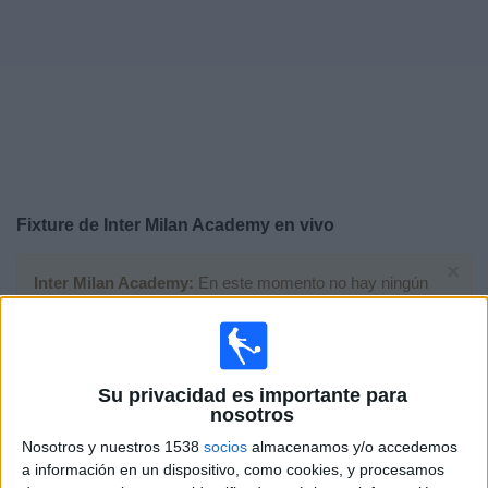
Deportes
Noticias
Widget
Fixture de
Inter Milan Academy
en vivo
×
Inter Milan Academy:
En este momento no hay ningún
partido televisado. Puedes consultar el historial de
partidos en TV emitidos anteriormente.
Viernes, 27/03/2026
Su privacidad es importante para
nosotros
03:30
LaLiga Futures
Nosotros y nuestros 1538
socios
almacenamos y/o accedemos
Fase de grupos
a información en un dispositivo, como cookies, y procesamos