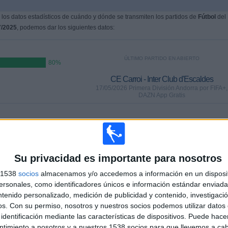
os datos estadísticos de cuándo y dónde se transmiten los partidos de
Fútbol
del
7/2025
, podemos dar los siguientes datos:
ÚLTIMO PARTIDO EN ABIERTO
80%
CE Carroi - Inter Club d'Escaldes
17/05/2026 Primera División Andorra por FIFA+,
DAZN App Gratis
PARTIDOS
DÍAS
TOTAL
0%)
1
81
3
Su privacidad es importante para nosotros
CONSECUTIVOS
SIN PARTIDO
CANALES TV
DE PAGO
GRATUÍTO
s 1538
socios
almacenamos y/o accedemos a información en un disposit
sonales, como identificadores únicos e información estándar enviada 
ntenido personalizado, medición de publicidad y contenido, investigaci
os.
Con su permiso, nosotros y nuestros socios podemos utilizar datos 
TOTAL
MÁXIMO
TOTAL
2
2
8
identificación mediante las características de dispositivos. Puede hacer
ntimiento a nosotros y a nuestros 1538 socios para que llevemos a ca