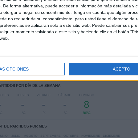
COMPETICIONES
VS Atlètic
RIVALES
. De forma alternativa, puede acceder a información más detallada y 
Escaldes
e otorgar o negar su consentimiento.
Tenga en cuenta que algún proc
de no requerir de su consentimiento, pero usted tiene el derecho de r
RANKING POR COMPETICIONES
referencias se aplicarán solo a este sitio web. Puede cambiar sus pref
alquier momento volviendo a este sitio y haciendo clic en el botón "Pri
Primera División Andorra
8 (80%)
 web.
Champions League
2 (20%)
Ver ranking completo
ÁS OPCIONES
ACEPTO
PARTIDOS POR DÍA DE LA SEMANA
COLES
JUEVES
VIERNES
SÁBADO
DOMINGO
-
-
-
-
8
 %
- %
- %
- %
80%
Nº DE PARTIDOS POR MES
JUNIO
JULIO
AGOSTO
SEPTIEMBRE
OCTUBRE
NOVIEMBRE
DICIEMBRE