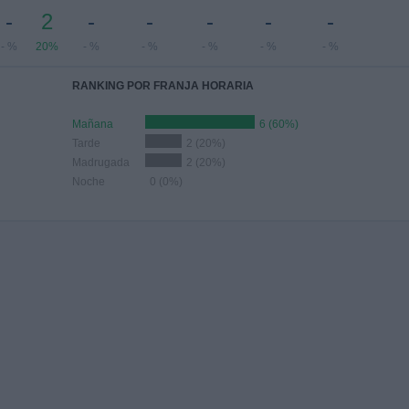
-
2
-
-
-
-
-
- %
20%
- %
- %
- %
- %
- %
RANKING POR FRANJA HORARIA
Mañana
6 (60%)
Tarde
2 (20%)
Madrugada
2 (20%)
Noche
0 (0%)