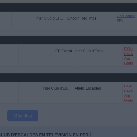
OneFootball
Inter Club d'Escaldes
Lincoln Red Imps
PPV
FIFA+
CE Carroi
Inter Club d'Escaldes
DAZN
App
Gratis
FIFA+
Inter Club d'Escaldes
Atlètic Escaldes
DAZN
App
Gratis
Más días
CLUB D'ESCALDES EN TELEVISIÓN EN PERÚ