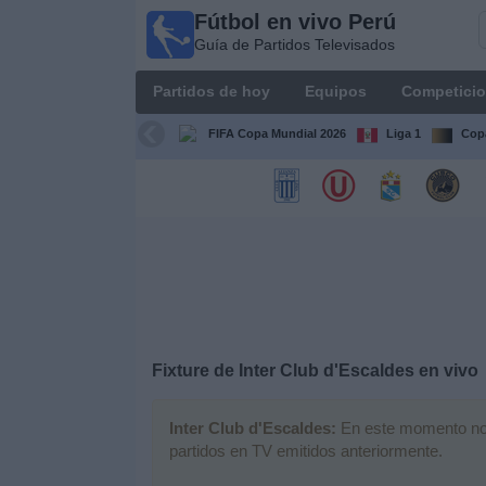
Fútbol en vivo Perú
Fútbol
Guía de Partidos Televisados
en vivo
Perú
Partidos de hoy
Equipos
Competici
Guía de
Partidos
FIFA Copa Mundial 2026
Liga 1
Copa
Televisados
Partidos
de
hoy
Equipos
Competiciones
Fixture de
Inter Club d'Escaldes
en vivo
Canales
Inter Club d'Escaldes:
En este momento no h
partidos en TV emitidos anteriormente.
Otros