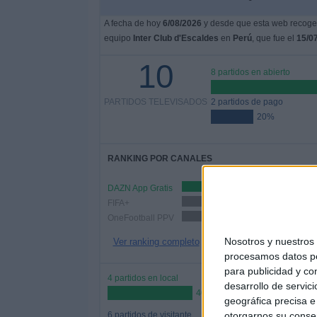
A fecha de hoy
6/08/2026
y desde que esta web recoge l
equipo
Inter Club d'Escaldes
en
Perú
, que fue el
15/0
10
8 partidos en abierto
PARTIDOS TELEVISADOS
2 partidos de pago
20%
RANKING POR CANALES
DAZN App Gratis
8 (8
FIFA+
7 (70%)
OneFootball PPV
2 (20%)
Nosotros y nuestro
Ver ranking completo
procesamos datos per
para publicidad y co
4 partidos en local
desarrollo de servici
40%
geográfica precisa e 
otorgarnos su conse
6 partidos de visitante