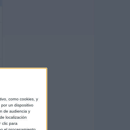
ivo, como cookies, y
por un dispositivo
ón de audiencia y
de localización
 clic para
bo el procesamiento