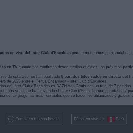
sados en vivo del Inter Club d'Escaldes
pero te mostramos un historial con
ldes en TV
cuando nos confirmen desde medios oficiales, los próximos
parti
nzos de esta web, se han publicado
8 partidos televisados en directo del I
brero de 2026 entre el Penya Encarnada - Inter Club d'Escaldes.
idos del Inter Club d'Escaldes es DAZN App Gratis con un total de 7 partidos.
que más veces se ha televisado el Inter Club d'Escaldes con un total de 7 par
na de las preguntas más habituales que se hacen los aficionados y gracias a
Cambiar a tu zona horaria
Fútbol en vivo en
Perú