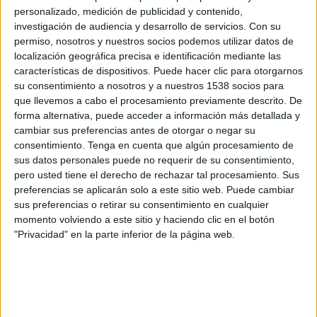
Macará
personalizado, medición de publicidad y contenido,
DGO
DSports 1611 (611/1611)
investigación de audiencia y desarrollo de servicios.
Con su
permiso, nosotros y nuestros socios podemos utilizar datos de
localización geográfica precisa e identificación mediante las
Sábado, 11/07/2026
características de dispositivos. Puede hacer clic para otorgarnos
16:00
Liga Pro Serie B
su consentimiento a nosotros y a nuestros 1538 socios para
que llevemos a cabo el procesamiento previamente descrito. De
9 de Octubre
forma alternativa, puede acceder a información más detallada y
Gualaceo
cambiar sus preferencias antes de otorgar o negar su
consentimiento.
Tenga en cuenta que algún procesamiento de
Liga Ecuabet YouTube
sus datos personales puede no requerir de su consentimiento,
pero usted tiene el derecho de rechazar tal procesamiento. Sus
Sábado, 6/06/2026
preferencias se aplicarán solo a este sitio web. Puede cambiar
sus preferencias o retirar su consentimiento en cualquier
16:00
Liga Pro Serie B
momento volviendo a este sitio y haciendo clic en el botón
LDU Portoviejo
"Privacidad" en la parte inferior de la página web.
Gualaceo
Liga Ecuabet YouTube
Más días