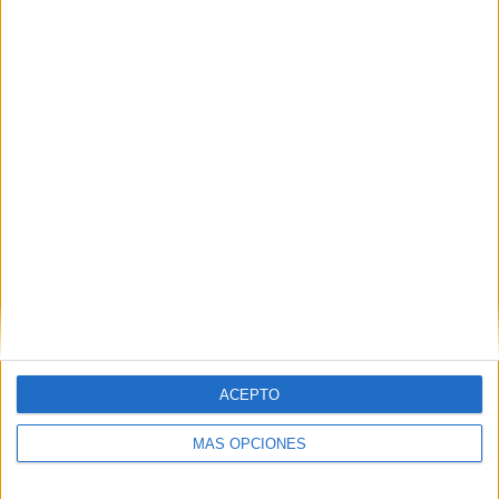
TOTAL
MÁXIMO
TOTAL
3
10
33
COMPETICIONES
VS Guayaquil
RIVALES
City
RANKING POR EQUIPOS
Guayaquil City
10 (7.69%)
Independiente Juniors
9 (6.92%)
9 de Octubre
9 (6.92%)
Cumbayá FC
6 (4.62%)
San Antonio
6 (4.62%)
Ver ranking completo
RANKING POR COMPETICIONES
ACEPTO
Liga Pro Serie B
65 (50%)
MÁS OPCIONES
Liga Pro Ecuador
60 (46.15%)
Copa Ecuador
5 (3.85%)