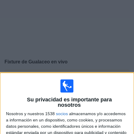
Deportes
Noticias
Widget
Fixture de
Gualaceo
en vivo
×
Gualaceo:
En este momento no hay ningún partido
televisado. Puedes consultar el historial de partidos en
TV emitidos anteriormente.
Su privacidad es importante para
nosotros
Martes, 28/07/2026
Nosotros y nuestros 1538
socios
almacenamos y/o accedemos
14:00
Copa Ecuador
a información en un dispositivo, como cookies, y procesamos
datos personales, como identificadores únicos e información
Gualaceo
estándar enviada por un dispositivo para publicidad y contenido