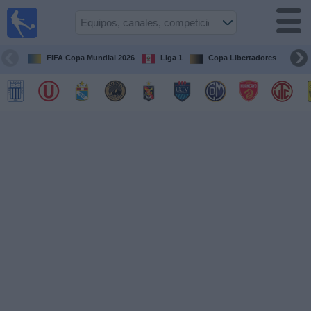
Fútbol
en vivo
Perú
FIFA Copa Mundial 2026
Liga 1
Copa Libertadores
Co
Guía de
Partidos
Televisados
Partidos
de
hoy
Equipos
Competiciones
Canales
Otros