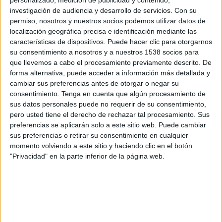
investigación de audiencia y desarrollo de servicios.
Con su
Domingo, 27/09/2026
permiso, nosotros y nuestros socios podemos utilizar datos de
localización geográfica precisa e identificación mediante las
11:00
UEFA Nations League
características de dispositivos. Puede hacer clic para otorgarnos
Fase de grupos
su consentimiento a nosotros y a nuestros 1538 socios para
que llevemos a cabo el procesamiento previamente descrito. De
forma alternativa, puede acceder a información más detallada y
Dinamarca
cambiar sus preferencias antes de otorgar o negar su
Gales
consentimiento.
Tenga en cuenta que algún procesamiento de
sus datos personales puede no requerir de su consentimiento,
Canal por confirmar
pero usted tiene el derecho de rechazar tal procesamiento. Sus
preferencias se aplicarán solo a este sitio web. Puede cambiar
Jueves, 1/10/2026
sus preferencias o retirar su consentimiento en cualquier
momento volviendo a este sitio y haciendo clic en el botón
13:45
UEFA Nations League
"Privacidad" en la parte inferior de la página web.
Fase de grupos
Gales
Noruega