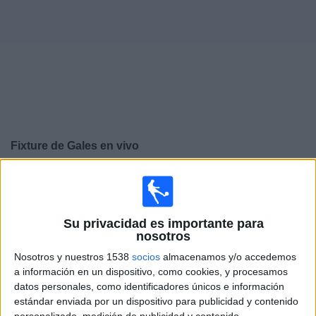
Deportes
Noticias
Widget
Fixture de
Gales
en vivo
Jueves, 24/09/2026
13:45
UEFA Nations League
Fase de grupos
Su privacidad es importante para
nosotros
Nosotros y nuestros 1538
socios
almacenamos y/o accedemos
Portugal
a información en un dispositivo, como cookies, y procesamos
Gales
datos personales, como identificadores únicos e información
estándar enviada por un dispositivo para publicidad y contenido
Canal por confirmar
personalizado, medición de publicidad y contenido,