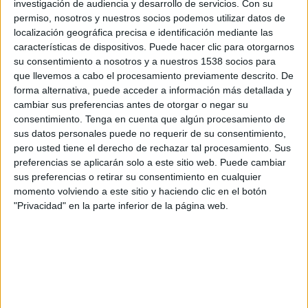
investigación de audiencia y desarrollo de servicios.
Con su
permiso, nosotros y nuestros socios podemos utilizar datos de
13:45
UEFA Nations League
localización geográfica precisa e identificación mediante las
Fase de grupos
características de dispositivos. Puede hacer clic para otorgarnos
su consentimiento a nosotros y a nuestros 1538 socios para
Eslovaquia
que llevemos a cabo el procesamiento previamente descrito. De
Kazajistán
forma alternativa, puede acceder a información más detallada y
Canal por confirmar
cambiar sus preferencias antes de otorgar o negar su
consentimiento.
Tenga en cuenta que algún procesamiento de
sus datos personales puede no requerir de su consentimiento,
Viernes, 2/10/2026
pero usted tiene el derecho de rechazar tal procesamiento. Sus
13:45
UEFA Nations League
preferencias se aplicarán solo a este sitio web. Puede cambiar
Fase de grupos
sus preferencias o retirar su consentimiento en cualquier
momento volviendo a este sitio y haciendo clic en el botón
Islas Feroe
"Privacidad" en la parte inferior de la página web.
Eslovaquia
Canal por confirmar
Más días