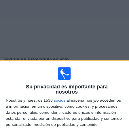
Deportes
Noticias
Widget
Fixture de
Eslovaquia
en vivo
Sábado, 26/09/2026
13:45
UEFA Nations League
Su privacidad es importante para
Fase de grupos
nosotros
Eslovaquia
Nosotros y nuestros 1538
socios
almacenamos y/o accedemos
Moldavia
a información en un dispositivo, como cookies, y procesamos
datos personales, como identificadores únicos e información
Canal por confirmar
estándar enviada por un dispositivo para publicidad y contenido
personalizado, medición de publicidad y contenido,
Martes, 29/09/2026