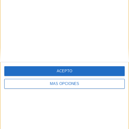
10
6
37
COMPETICIONES
VS Alemania
RIVALES
RANKING POR EQUIPOS
Alemania
6 (9.38%)
Eslovenia
5 (7.81%)
Inglaterra
4 (6.25%)
Escocia
3 (4.69%)
Polonia
2 (3.12%)
Ver ranking completo
ACEPTO
RANKING POR COMPETICIONES
MÁS OPCIONES
Eurocopa 2028
19 (29.69%)
FIFA Copa Mundial 2026
11 (17.19%)
UEFA Nations League
11 (17.19%)
Amistoso
9 (14.06%)
Europeo Sub-19
4 (6.25%)
Ver ranking completo