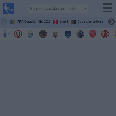
Fútbol
en vivo
Perú
FIFA Copa Mundial 2026
Liga 1
Copa Libertadores
Co
Guía de
Partidos
Televisados
Partidos
de
hoy
Equipos
Competiciones
Canales
Otros