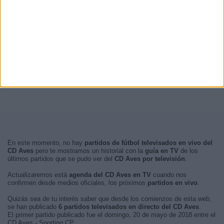
En este momento, no hay
partidos de fútbol televisados en vivo del
CD Aves
pero te mostramos un historial con la
guía en TV
de los
últimos partidos que se pudo ver del
CD Aves por televisión
.
Actualizaremos está
agenda del CD Aves en TV
cuando nos
confirmen desde medios oficiales, los próximos
partidos en vivo
.
Quizás sea de tu interés saber que desde los comienzos de esta web,
se han publicado
6 partidos televisados en directo del CD Aves
.
El primer partido publicado fue el domingo, 20 de mayo de 2018 entre el
CD Aves - Sporting CP.