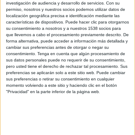
Benfica
investigación de audiencia y desarrollo de servicios.
Con su
permiso, nosotros y nuestros socios podemos utilizar datos de
FOX Sports
localización geográfica precisa e identificación mediante las
características de dispositivos. Puede hacer clic para otorgarnos
Viernes, 10/01/2020
su consentimiento a nosotros y a nuestros 1538 socios para
que llevemos a cabo el procesamiento previamente descrito. De
13:00
Liga portuguesa
forma alternativa, puede acceder a información más detallada y
cambiar sus preferencias antes de otorgar o negar su
Benfica
consentimiento.
Tenga en cuenta que algún procesamiento de
CD Aves
sus datos personales puede no requerir de su consentimiento,
ESPN+ Plus
pero usted tiene el derecho de rechazar tal procesamiento. Sus
preferencias se aplicarán solo a este sitio web. Puede cambiar
Viernes, 10/05/2019
sus preferencias o retirar su consentimiento en cualquier
momento volviendo a este sitio y haciendo clic en el botón
14:30
Liga portuguesa
"Privacidad" en la parte inferior de la página web.
CD Aves
Moreirense
GolTV Play
Más días