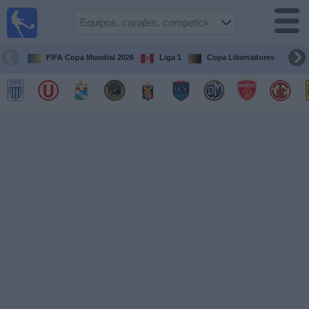
Fútbol
en vivo
Perú
FIFA Copa Mundial 2026
Liga 1
Copa Libertadores
Co
Guía de
Partidos
Televisados
Partidos
de
hoy
Equipos
Competiciones
Canales
Otros