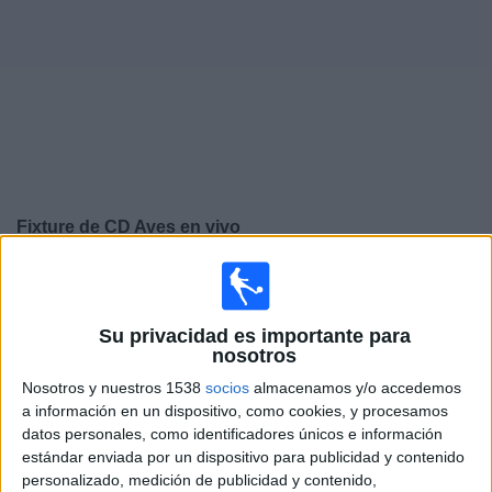
Deportes
Noticias
Widget
Fixture de
CD Aves
en vivo
×
CD Aves:
En este momento no hay ningún partido
televisado. Puedes consultar el historial de partidos en
TV emitidos anteriormente.
Su privacidad es importante para
nosotros
Nosotros y nuestros 1538
socios
almacenamos y/o accedemos
Martes, 21/07/2020
a información en un dispositivo, como cookies, y procesamos
15:15
Liga portuguesa
datos personales, como identificadores únicos e información
estándar enviada por un dispositivo para publicidad y contenido
CD Aves
personalizado, medición de publicidad y contenido,