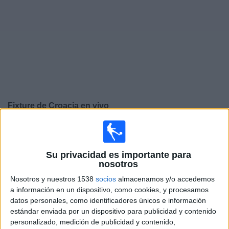
Deportes
Noticias
Widget
Fixture de
Croacia
en vivo
Sábado, 26/09/2026
13:45
UEFA Nations League
Su privacidad es importante para
Fase de grupos
nosotros
República Checa
Nosotros y nuestros 1538
socios
almacenamos y/o accedemos
Croacia
a información en un dispositivo, como cookies, y procesamos
datos personales, como identificadores únicos e información
Canal por confirmar
estándar enviada por un dispositivo para publicidad y contenido
personalizado, medición de publicidad y contenido,
Martes, 29/09/2026