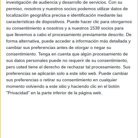
investigación de audiencia y desarrollo de servicios.
Con su
permiso, nosotros y nuestros socios podemos utilizar datos de
13:45
UEFA Nations League
localización geográfica precisa e identificación mediante las
Fase de grupos
características de dispositivos. Puede hacer clic para otorgarnos
su consentimiento a nosotros y a nuestros 1538 socios para
España
que llevemos a cabo el procesamiento previamente descrito. De
Croacia
forma alternativa, puede acceder a información más detallada y
Canal por confirmar
cambiar sus preferencias antes de otorgar o negar su
consentimiento.
Tenga en cuenta que algún procesamiento de
sus datos personales puede no requerir de su consentimiento,
Sábado, 3/10/2026
pero usted tiene el derecho de rechazar tal procesamiento. Sus
11:00
UEFA Nations League
preferencias se aplicarán solo a este sitio web. Puede cambiar
Fase de grupos
sus preferencias o retirar su consentimiento en cualquier
momento volviendo a este sitio y haciendo clic en el botón
Croacia
"Privacidad" en la parte inferior de la página web.
Inglaterra
Canal por confirmar
Más días