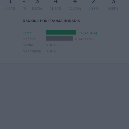
1
-
3
4
4
2
3
2.94%
- %
8.82%
11.76%
11.76%
5.88%
8.82%
RANKING POR FRANJA HORARIA
Tarde
18 (52.94%)
Mañana
16 (47.06%)
Noche
0 (0%)
Madrugada
0 (0%)