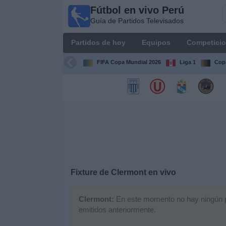
Fútbol en vivo Perú
Fútbol
Guía de Partidos Televisados
en vivo
Perú
Partidos de hoy
Equipos
Competici
Guía de
Partidos
FIFA Copa Mundial 2026
Liga 1
Copa
Televisados
Partidos
de
hoy
Equipos
Competiciones
Fixture de
Clermont
en vivo
Canales
Clermont:
En este momento no hay ningún par
emitidos anteriormente.
Otros