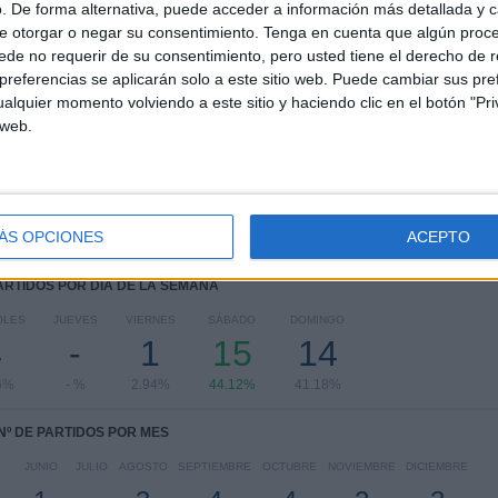
. De forma alternativa, puede acceder a información más detallada y 
e otorgar o negar su consentimiento.
Tenga en cuenta que algún proc
RANKING POR COMPETICIONES
de no requerir de su consentimiento, pero usted tiene el derecho de r
referencias se aplicarán solo a este sitio web. Puede cambiar sus pref
Francia Ligue 1
34 (100%)
alquier momento volviendo a este sitio y haciendo clic en el botón "Pri
 web.
Ver ranking completo
ÁS OPCIONES
ACEPTO
PARTIDOS POR DÍA DE LA SEMANA
OLES
JUEVES
VIERNES
SÁBADO
DOMINGO
4
-
1
15
14
6%
- %
2.94%
44.12%
41.18%
Nº DE PARTIDOS POR MES
JUNIO
JULIO
AGOSTO
SEPTIEMBRE
OCTUBRE
NOVIEMBRE
DICIEMBRE