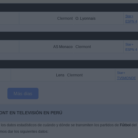
Star+
Clermont
O. Lyonnais
ESPN 4
Star+
AS Monaco
Clermont
ESPN 4
Star+
Lens
Clermont
TV5MONDE
Más días
ONT EN TELEVISIÓN EN PERÚ
os datos estadísticos de cuándo y dónde se transmiten los partidos de
Fútbol
del
mos dar los siguientes datos: