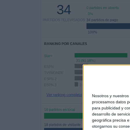
34
0 partidos en abierto
0%
PARTIDOS TELEVISADOS
34 partidos de pago
100%
RANKING POR CANALES
Star+
31 (91.18%)
ESPN
8 (23.53%)
TV5MONDE
7 (20.59%)
ESPN 2
5 (14.71%)
ESPN 3
2 (5.88%)
Ver ranking completo
Nosotros y nuestro
procesamos datos per
para publicidad y co
16 partidos en local
desarrollo de servici
47.06%
geográfica precisa e 
18 partidos de visitante
otorgarnos su conse