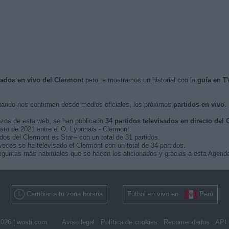
isados en vivo del Clermont
pero te mostramos un historial con la
guía en T
ando nos confirmen desde medios oficiales, los próximos
partidos en vivo
.
nzos de esta web, se han publicado
34 partidos televisados en directo del
osto de 2021 entre el O. Lyonnais - Clermont.
dos del Clermont es Star+ con un total de 31 partidos.
eces se ha televisado el Clermont con un total de 34 partidos.
guntas más habituales que se hacen los aficionados y gracias a esta Agenda,
Cambiar a tu zona horaria
Fútbol en vivo en
Perú
026 |
wosti.com
Aviso legal
Política de cookies
Recomendados
API