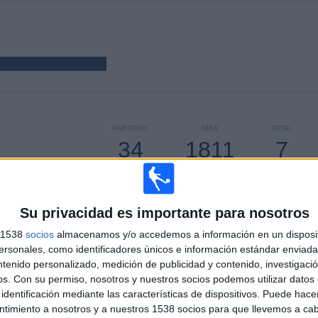
PARTIDOS
DÍAS
TOTAL
34
1811
7
CONSECUTIVOS
SIN PARTIDO
CANALES TV
DE PAGO
GRATUÍTO
Su privacidad es importante para nosotros
s 1538
socios
almacenamos y/o accedemos a información en un disposit
sonales, como identificadores únicos e información estándar enviada 
ntenido personalizado, medición de publicidad y contenido, investigaci
TOTAL
MÁXIMO
TOTAL
os.
Con su permiso, nosotros y nuestros socios podemos utilizar datos 
1
6
10
identificación mediante las características de dispositivos. Puede hacer
ntimiento a nosotros y a nuestros 1538 socios para que llevemos a ca
COMPETICIONES
VS O. Lyonnais
RIVALES